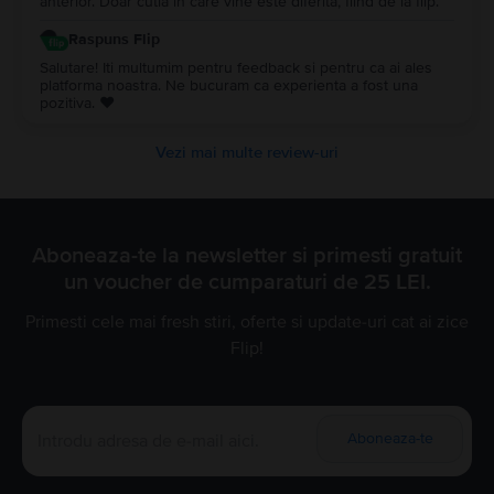
anterior. Doar cutia în care vine este diferită, fiind de la flip.
Raspuns Flip
Salutare! Iti multumim pentru feedback si pentru ca ai ales
platforma noastra. Ne bucuram ca experienta a fost una
pozitiva. ❤️
Vezi mai multe review-uri
Aboneaza-te la newsletter si primesti gratuit
un voucher de cumparaturi de 25 LEI.
Primesti cele mai fresh stiri, oferte si update-uri cat ai zice
Flip!
Aboneaza-te