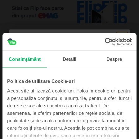
Descriere
Tabletă Apple iPad Air 11" M2 (2024) 6th Gen Wifi, 128 GB, Starlight,
Ca nou
Consimțământ
Detalii
Despre
Vezi mai mult
Informatii conformitate produs
Politica de utilizare Cookie-uri
Informatii siguranta produs
Acest site utilizează cookie-uri. Folosim cookie-uri pentru
Specificații
a personaliza conținutul și anunțurile, pentru a oferi funcții
Brand
Informatii producator
de rețele sociale și pentru a analiza traficul. De
Apple
asemenea, le oferim partenerilor de rețele sociale, de
Abonează-te și câștigă!
Model
Informatii persoana responsabila
publicitate și de analize informații cu privire la modul în
iPad Air 11" M2 (2024) 6th Gen Wifi
care folosiți site-ul nostru. Aceștia le pot combina cu alte
Device-ul mult dorit poate fi al tău cu un pic
Culoare
informații oferite de dvs. sau culese în urma folosirii
Informatii siguranta produs