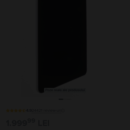
Poze reale ale produsului
4.9
24421
review-uri
99
1.999
LEI