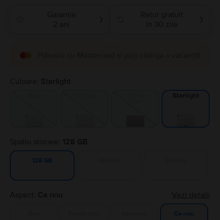
Garantie
Retur gratuit
❯
❯
2 ani
in 30 zile
Plătește cu Mastercard și poți câștiga o vacanță!
Culoare:
Starlight
Blue
Purple
Space
Starlight
Gray
Spatiu stocare:
128 GB
256 GB
512 GB
128 GB
Aspect:
Ca nou
Vezi detalii
Bun
Foarte bun
Excelent
Ca nou