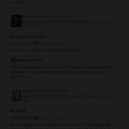
buna. 😍
Bodea Sergiu
,
05 Aug 2026
Apple iPad Air 5 10.9" (2022) 5th Gen Wifi, Space Gray, 64
GB, Ca nou
Un produs excelent
5
/5
Review verificat
Din nou un produs conform așteptărilor.
Raspuns Flip
Salut! Ne bucuram ca serviciile noastre au fost pe masura
asteptarilor tale. Apreciem faptul ca ai ales sa ne lasi o
recenzie.
Andrei Raluca
,
02 Aug 2026
Apple iPad Air 11" M3 (2025) 7th Gen Wifi, Blue, 128 GB, Ca
nou
Perfectă
5
/5
Review verificat
Nu are nimic care să te facă să crezi ca ar fi fost utilizată