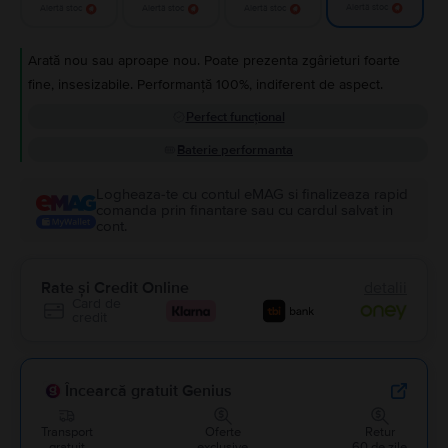
Alertă stoc
Alertă stoc
Alertă stoc
Alertă stoc
Arată nou sau aproape nou. Poate prezenta zgârieturi foarte
fine, insesizabile. Performanță 100%, indiferent de aspect.
Perfect funcțional
Baterie performanta
Logheaza-te cu contul eMAG si finalizeaza rapid
comanda prin finantare sau cu cardul salvat in
cont.
Rate și Credit Online
detalii
Card de
credit
Încearcă gratuit Genius
Transport
Oferte
Retur
gratuit
exclusive
60 de zile