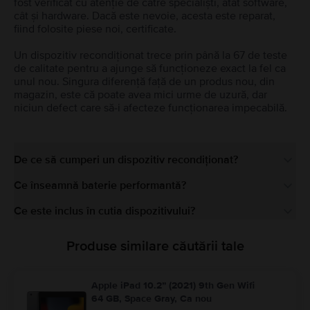
fost verificat cu atenție de către specialiști, atât software,
cât și hardware. Dacă este nevoie, acesta este reparat,
fiind folosite piese noi, certificate.
Un dispozitiv recondiționat trece prin până la 67 de teste
de calitate pentru a ajunge să funcționeze exact la fel ca
unul nou. Singura diferență față de un produs nou, din
magazin, este că poate avea mici urme de uzură, dar
niciun defect care să-i afecteze funcționarea impecabilă.
De ce să cumperi un dispozitiv recondiționat?
Ce înseamnă baterie performantă?
Ce este inclus în cutia dispozitivului?
Produse similare căutării tale
Apple iPad 10.2” (2021) 9th Gen Wifi
64 GB, Space Gray, Ca nou