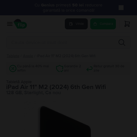
Cu
Genius
primești
50 lei
reducere
garantată la orice comandă!
Vinde
Cumpara
Tablete
/
Apple
/
iPad Air 11" M2 (2024) 6th Gen Wifi
Cu până la 40% mai
Garanție 2
Retur gratuit 30 de
ieftin
ani
zile
Tabletă Apple
iPad Air 11" M2 (2024) 6th Gen Wifi
128 GB, Starlight, Ca nou