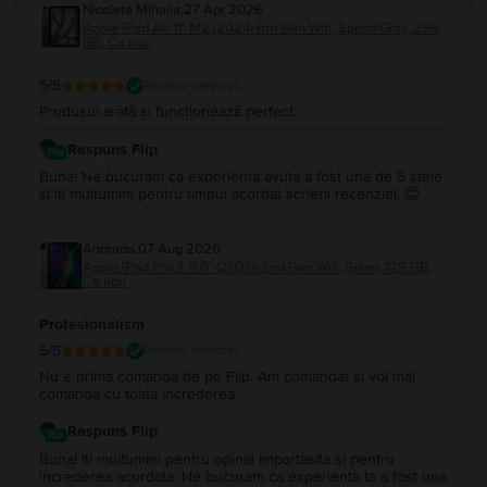
Nicoleta Mihaila
,
27 Apr 2026
Apple iPad Air 11" M2 (2024) 6th Gen Wifi, Space Gray, 256
GB, Ca nou
5
/5
Review verificat
Produsul arată și funcționează perfect.
Raspuns Flip
Buna! Ne bucuram ca experienta avuta a fost una de 5 stele
si iti multumim pentru timpul acordat scrierii recenziei. 😊
Andrada
,
07 Aug 2026
Apple iPad Pro 2 11.0" (2020) 2nd Gen Wifi, Silver, 128 GB,
Ca nou
Profesionalism
5
/5
Review verificat
Nu e prima comanda de pe Flip. Am comandat si voi mai
comanda cu toata increderea.
Raspuns Flip
Buna! Iti multumim pentru opinia impartasita si pentru
increderea acordata. Ne bucuram ca experienta ta a fost una