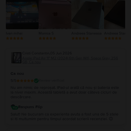
1
Ivan mihai
Monica S
Andreea Staneasa
Andreea Stanea
Cristi Constantin
,
05 Jun 2026
Apple iPad Air 11" M2 (2024) 6th Gen Wifi, Space Gray, 256
GB, Ca nou
Ca nou
5
/5
Review verificat
Nu am nimic de reproșat. IPad-ul arată că nou și bateria este
la nivel maxim. Această tabletă a avut doar câteva cicluri de
descărcare.
Raspuns Flip
Salut! Ne bucuram ca experienta avuta a fost una de 5 stele
si iti multumim pentru timpul acordat scrierii recenziei. 😊