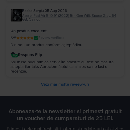
Bodea Sergiu
,
05 Aug 2026
Apple iPad Air 5 10.9" (2022) 5th Gen Wifi, Space Gray, 64
GB, Ca nou
Un produs excelent
5
/5
Review verificat
Din nou un produs conform așteptărilor.
Raspuns Flip
Salut! Ne bucuram ca serviciile noastre au fost pe masura
asteptarilor tale. Apreciem faptul ca ai ales sa ne lasi o
recenzie.
Vezi mai multe review-uri
Aboneaza-te la newsletter si primesti gratuit
un voucher de cumparaturi de 25 LEI.
Primesti cele mai fresh stiri, oferte si update-uri cat ai zice