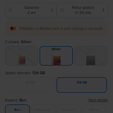
Garantie
Retur gratuit
❯
❯
2 ani
in 30 zile
Plătește cu Mastercard și poți câștiga o vacanță!
Culoare:
Silver
Gold
Space
Silver
Gray
Spatiu stocare:
128 GB
32 GB
128 GB
Aspect:
Bun
Vezi detalii
Foarte bun
Excelent
Ca nou
Bun