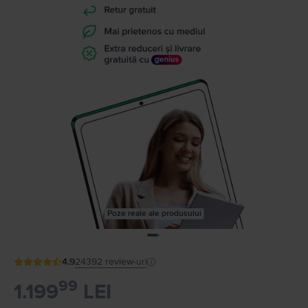
Poze reale ale produsului
4.9
24392
review-uri
99
1.199
LEI