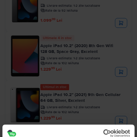
Livrare estimata:
1-2 zile lucratoare
Rate de la 92 lei/luna
99
1.099
Lei
Ultimele 4 in stoc
Apple iPad 10.2" (2020) 8th Gen Wifi
128 GB, Space Gray, Excelent
Livrare estimata:
1-2 zile lucratoare
Rate de la 102 lei/luna
99
1.229
Lei
Ultimul în stoc
Apple iPad 10.2” (2021) 9th Gen Cellular
64 GB, Silver, Excelent
Livrare estimata:
1-2 zile lucratoare
Rate de la 102 lei/luna
99
1.229
Lei