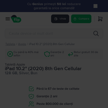
Cu
Genius
primești
50 lei
reducere
garantată la orice comandă!
Vinde
Cumpara
Tablete
/
Apple
/
iPad 10.2" (2020) 8th Gen Cellular
Cu până la 40% mai
Garanție 2
Retur gratuit 30 de
ieftin
ani
zile
Tabletă Apple
iPad 10.2" (2020) 8th Gen Cellular
128 GB, Silver, Bun