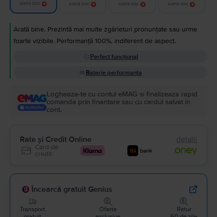
Alertă stoc
Alertă stoc
Alertă stoc
Alertă stoc
Arată bine. Prezintă mai multe zgârieturi pronunțate sau urme
foarte vizibile. Performanță 100%, indiferent de aspect.
Perfect funcțional
Baterie performanta
Logheaza-te cu contul eMAG si finalizeaza rapid
comanda prin finantare sau cu cardul salvat in
cont.
Rate și Credit Online
detalii
Card de
credit
Încearcă gratuit Genius
Transport
Oferte
Retur
gratuit
exclusive
60 de zile