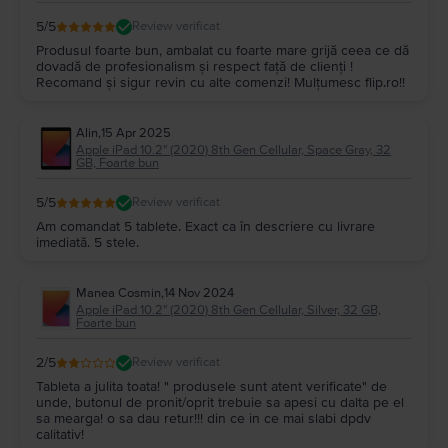
cu mai puțini GB, sugestia noastră este să optezi pentru modelul cu o
5
/5
Review verificat
memorie mai mare.
Produsul foarte bun, ambalat cu foarte mare grijă ceea ce dă
5. Pot cumpăra un
Apple iPad 10.2" 8th Gen
în rate?
dovadă de profesionalism și respect față de clienți !
La
Flip.ro
, toate dispozitivele se pot cumpăra în rate. Poți achita tableta
Recomand și sigur revin cu alte comenzi! Mulțumesc flip.ro!!
Apple iPad 10.2" 8th Gen
pe care ți-o dorești în mai multe rate, fără
dobândă, cu cardul de credit. Verifică
aici
care sunt cardurile acceptate
pentru a cumpăra un
Apple iPad 10.2" 8th Gen(2020)
în rate.
Alin
,
15 Apr 2025
Pe
Flip.ro
, ofertele la
Apple iPad 10.2" 8th Gen (2020)
sunt generoase și
Apple iPad 10.2" (2020) 8th Gen Cellular, Space Gray, 32
dinamice, la prețuri mai mult decât avantajoase pentru bugetul tău.
GB, Foarte bun
5
/5
Review verificat
Am comandat 5 tablete. Exact ca în descriere cu livrare
imediată. 5 stele.
Manea Cosmin
,
14 Nov 2024
Apple iPad 10.2" (2020) 8th Gen Cellular, Silver, 32 GB,
Foarte bun
2
/5
Review verificat
Tableta a julita toata! " produsele sunt atent verificate" de
unde, butonul de pronit/oprit trebuie sa apesi cu dalta pe el
sa mearga! o sa dau retur!!! din ce in ce mai slabi dpdv
calitativ!