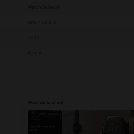
. și producătorul dispozitivului medical pentru informații specifice dispozitivului dv
Watch Series 8
h, anumite brățări ale sale și accesoriile magnetice de încărcare Apple Watch. Apple
.com/ro-ro/guide/watch/apdcf2ff54e9/11.0/watchos/11.0
GPS + Cellular
2022
45mm
Poze de la clienti