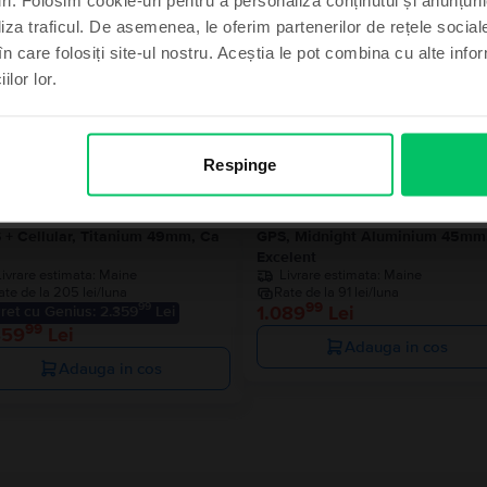
liza traficul. De asemenea, le oferim partenerilor de rețele sociale
în care folosiți site-ul nostru. Aceștia le pot combina cu alte info
ilor lor.
imt norocos
, mulțumesc
Respinge
le Watch Ultra 2 2023
Apple Watch Series 9 2023
 + Cellular, Titanium 49mm, Ca
GPS, Midnight Aluminium 45mm
Excelent
Livrare estimata:
Maine
Livrare estimata:
Maine
ate de la 205 lei/luna
Rate de la 91 lei/luna
99
99
1.089
Lei
ret cu Genius: 2.359
Lei
99
459
Lei
Adauga in cos
Adauga in cos