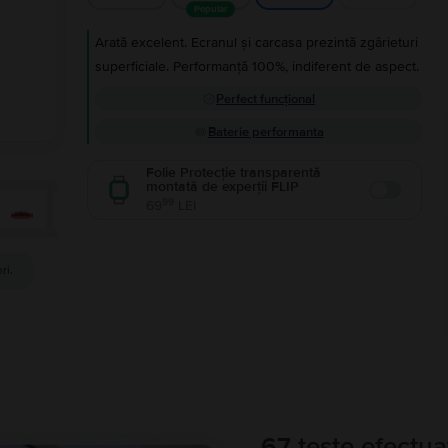
Popular
Arată excelent. Ecranul și carcasa prezintă zgârieturi
superficiale. Performanță 100%, indiferent de aspect.
Perfect funcțional
Baterie performanta
Folie Protecție transparentă
montată de experții FLIP
Enable
99
69
LEI
ri.
67 teste efectua