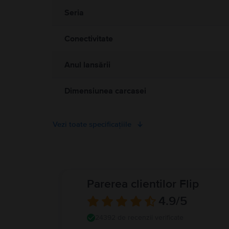
Watch dacă acesta devine neplăcut de cald. Consultați medicul dvs
Seria
sigură de separare între dispozitivul dvs. medical și Apple Watc
medicală profesională. Detalii complete la
https://support.apple
Conectivitate
Anul lansării
Dimensiunea carcasei
Vezi toate specificațiile
Parerea clientilor Flip
4.9
/5
24392 de recenzii verificate