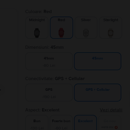
Culoare:
Red
Midnight
Silver
Starlight
Red
Dimensiuni:
45mm
41mm
45mm
-80 Lei
Conectivitate:
GPS + Cellular
GPS
GPS + Cellular
-190 Lei
Aspect:
Excelent
Vezi detalii
Bun
Foarte bun
Ca nou
Excelent
-130 Lei
-60 Lei
Alertă stoc