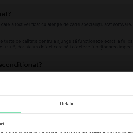
nat?
 care a fost verificat cu atenție de către specialiști, atât softwar
de teste de calitate pentru a ajunge să funcționeze exact la fel c
 uzură, dar niciun defect care să-i afecteze funcționarea impeca
recondiționat?
ă?
ului?
te și câștigă!
Detalii
t poate fi al tău cu un pic
de noroc.
uri
Produse similare căutării tale
ri. Folosim cookie-uri pentru a personaliza conținutul și anunțurile