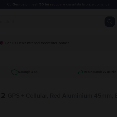
Cu
Genius
primești
50 lei
reducere garantată la orice comandă!
Genius Deals
Intrebari frecvente
Contact
Garanție 2 ani
Retur gratuit 30 de zile
22
GPS + Cellular, Red Aluminium 45mm, 