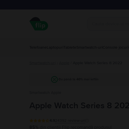
Telefoane
Laptopuri
Tablete
Smartwatch-uri
Console jocuri
Smartwatch-uri
Apple
/
Apple Watch Series 8 2022
/
Cu până la 40% mai ieftin
Smartwatch Apple
Apple Watch Series 8 20
4.9
24392
review-uri
85%
din clienții Flip recomandă produsul