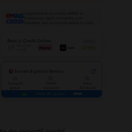
Logheaza-te cu contul eMAG si
finalizeaza rapid comanda prin
finantare sau cu cardul salvat in cont.
Rate și Credit Online
detalii
Card de
credit
Încearcă gratuit Genius
Transport
Oferte
Retur
gratuit
exclusive
60 de zile
Parte din grupul
te de experții noștri