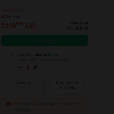
Ultimele 4 in stoc
Alertă preț
99
Rate de la
1.119
LEI
93
Lei
/
luna
Adauga in cos
Livrare estimata:
Maine
99
99
Locker
:
11
LEI
sau
curier
19
LEI
Garantie
Retur gratuit
❯
❯
2 ani
in 30 zile
Plătește cu Mastercard și poți câștiga o
vacanță!