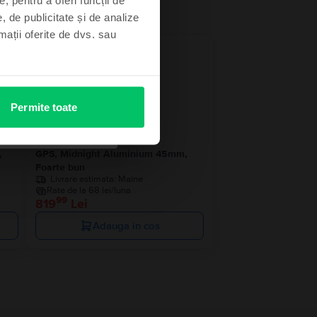
, de publicitate și de analize
rmații oferite de dvs. sau
Permite toate
Apple Watch Series 8 2022
,
GPS, Midnight Aluminium 45mm,
Foarte bun
Livrare estimata:
Maine
Rate de la 68 lei/luna
99
819
Lei
Adauga in cos