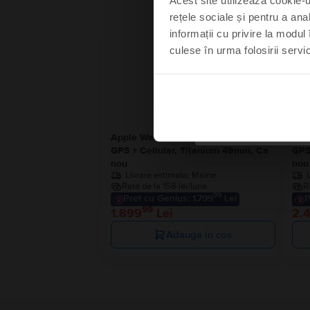
rețele sociale și pentru a ana
informații cu privire la modul 
culese în urma folosirii servici
Mă s
Nu
Apple Watch Ultra 2022
App
GPS + Cellular, Titanium 49mm, Ca
GPS
nou
nou
Livrare estimata:
Maine
Rate de la 158 lei/luna
R
99
Pret cu Genius: 1.799
Lei
P
99
1.899
Lei
2.
Adauga in cos