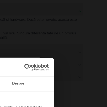
e, cât și hardware. Dacă este nevoie, acesta este
a unul nou. Singura diferență față de un produs
bilă.
Despre
, pentru a oferi funcții de