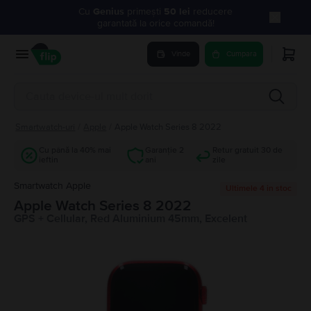
Cu
Genius
primești
50 lei
reducere
garantată la orice comandă!
Vinde
Cumpara
Smartwatch-uri
/
Apple
/
Apple Watch Series 8 2022
Cu până la 40% mai
Garanție 2
Retur gratuit 30 de
ieftin
ani
zile
Smartwatch Apple
Ultimele 4 in stoc
Apple Watch Series 8 2022
GPS + Cellular, Red Aluminium 45mm, Excelent