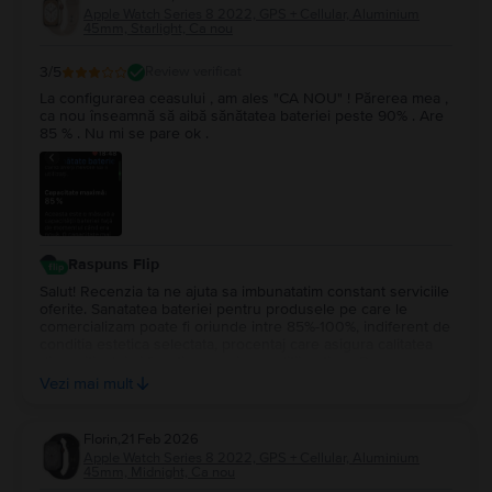
Apple Watch Series 8 2022, GPS + Cellular, Aluminium
45mm, Starlight, Ca nou
3
/5
Review verificat
La configurarea ceasului , am ales "CA NOU" ! Părerea mea ,
ca nou înseamnă să aibă sănătatea bateriei peste 90% . Are
85 % . Nu mi se pare ok .
Raspuns Flip
Salut! Recenzia ta ne ajuta sa imbunatatim constant serviciile
oferite. Sanatatea bateriei pentru produsele pe care le
comercializam poate fi oriunde intre 85%-100%, indiferent de
conditia estetica selectata, procentaj care asigura calitatea
dispozitivului si functionarea in conditii optime. De
asemenea, acest aspect este afisat in pagina fiecarui produs
Vezi mai mult
disponibil pe site-ul nostru.
Florin
,
21 Feb 2026
Apple Watch Series 8 2022, GPS + Cellular, Aluminium
45mm, Midnight, Ca nou