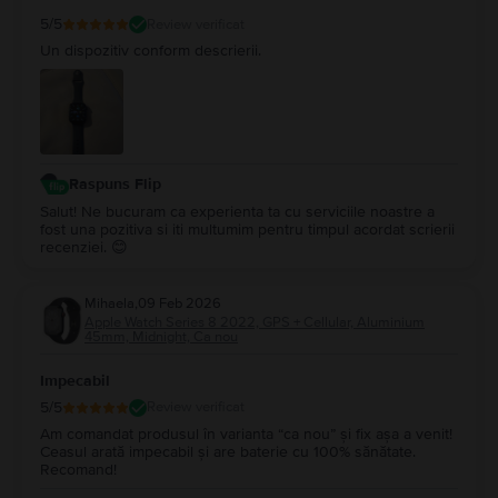
5
/5
Review verificat
Un dispozitiv conform descrierii.
Raspuns Flip
Salut! Ne bucuram ca experienta ta cu serviciile noastre a
fost una pozitiva si iti multumim pentru timpul acordat scrierii
recenziei. 😊
Mihaela
,
09 Feb 2026
Apple Watch Series 8 2022, GPS + Cellular, Aluminium
45mm, Midnight, Ca nou
Impecabil
5
/5
Review verificat
Am comandat produsul în varianta “ca nou” și fix așa a venit!
Ceasul arată impecabil și are baterie cu 100% sănătate.
Recomand!