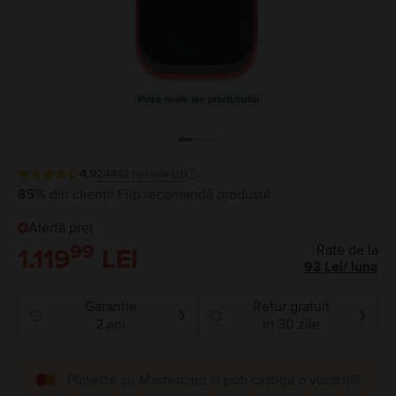
Poze reale ale produsului
4.9
24412
review-uri
85%
din clienții Flip recomandă produsul
Alertă preț
99
Rate de la
1.119
LEI
93
Lei
/
luna
Garantie
Retur gratuit
❯
❯
2 ani
in 30 zile
Plătește cu Mastercard și poți câștiga o vacanță!