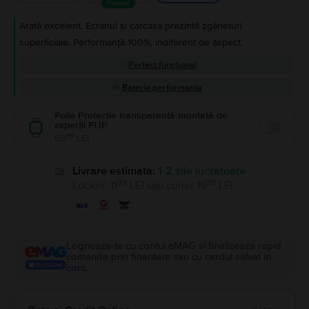
Popular
Arată excelent. Ecranul și carcasa prezintă zgârieturi
superficiale. Performanță 100%, indiferent de aspect.
Perfect funcțional
Baterie performanta
Folie Protecție transparentă montată de
experții FLIP
Enable
99
69
LEI
Livrare estimata:
1-2 zile lucratoare
99
99
Locker
:
11
LEI
sau
curier
19
LEI
Logheaza-te cu contul eMAG si finalizeaza rapid
comanda prin finantare sau cu cardul salvat in
cont.