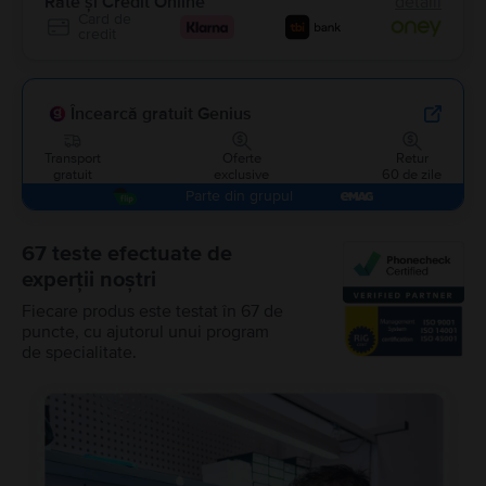
Rate și Credit Online
detalii
Card de
credit
Încearcă gratuit Genius
Transport
Oferte
Retur
gratuit
exclusive
60 de zile
Parte din grupul
67 teste efectuate de
experții noștri
Fiecare produs este testat în 67 de
puncte, cu ajutorul unui program
de specialitate.