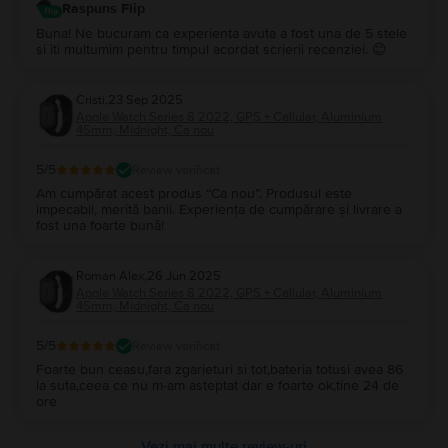
Raspuns Flip
Buna! Ne bucuram ca experienta avuta a fost una de 5 stele
si iti multumim pentru timpul acordat scrierii recenziei. 😊
Cristi
,
23 Sep 2025
Apple Watch Series 8 2022, GPS + Cellular, Aluminium
45mm, Midnight, Ca nou
5
/5
Review verificat
Am cumpărat acest produs “Ca nou”. Produsul este
impecabil, merită banii. Experiența de cumpărare și livrare a
fost una foarte bună!
Roman Alex
,
26 Jun 2025
Apple Watch Series 8 2022, GPS + Cellular, Aluminium
45mm, Midnight, Ca nou
5
/5
Review verificat
Foarte bun ceasu,fara zgarieturi si tot,bateria totusi avea 86
la suta,ceea ce nu m-am asteptat dar e foarte ok,tine 24 de
ore
Vezi mai multe review-uri