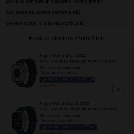
De ce să cumperi un dispozitiv recondiționat?
Ce înseamnă baterie performantă?
Ce este inclus în cutia dispozitivului?
Produse similare căutării tale
Apple Watch Ultra 2022
GPS + Cellular, Titanium 49mm, Ca nou
Livrare estimata:
Maine
Rate de la 158 lei/luna
99
Pret cu Genius: 1.799
Lei
99
1.899
Lei
Apple Watch Ultra 2 2023
GPS + Cellular, Titanium 49mm, Ca nou
Livrare estimata:
Maine
Rate de la 205 lei/luna
99
Pret cu Genius: 2.359
Lei
99
2.459
Lei