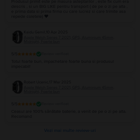
Produsul primit este pe masura asteptarilor , este fix cum era
descris , si un BIG LIKE pentru transport ( de pe o zi pe alta ,
e prima data si prima firma cu care lucrez si care trimite asa
repede coletele) ❤️
Kaidu Gemil
,
10 Apr 2025
Apple Watch Series 7 2021, GPS, Aluminium 45mm,
Midnight, Foarte bun
5
/5
Review verificat
Totul foarte bun, impachetare foarte buna si produsul
impecabil!
Robert Ucenic
,
17 Mar 2025
Apple Watch Series 7 2021, GPS, Aluminium 45mm,
Midnight, Foarte bun
5
/5
Review verificat
Ceasul are 100% sănătate baterie, a venit de pe o zi pe alta.
Recomand
Vezi mai multe review-uri