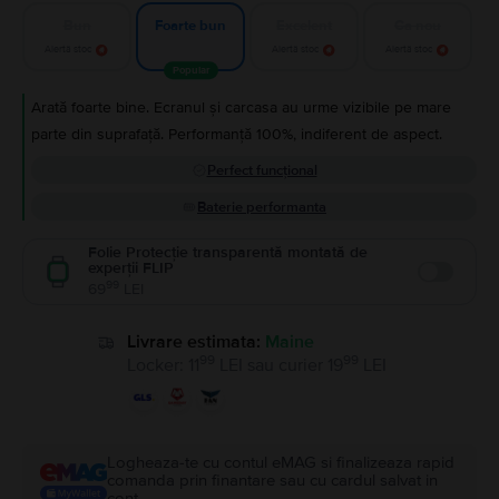
Bun
Excelent
Ca nou
Foarte bun
Alertă stoc
Alertă stoc
Alertă stoc
Popular
Arată foarte bine. Ecranul și carcasa au urme vizibile pe mare
parte din suprafață. Performanță 100%, indiferent de aspect.
Perfect funcțional
Baterie performanta
Folie Protecție transparentă montată de
experții FLIP
Enable
99
69
LEI
Livrare estimata:
Maine
99
99
Locker
:
11
LEI
sau
curier
19
LEI
Logheaza-te cu contul eMAG si finalizeaza rapid
comanda prin finantare sau cu cardul salvat in
cont.