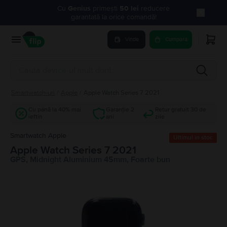
Cu
Genius
primești
50 lei
reducere
garantată la orice comandă!
Vinde
Cumpara
Smartwatch-uri
/
Apple
/
Apple Watch Series 7 2021
Cu până la 40% mai
Garanție 2
Retur gratuit 30 de
ieftin
ani
zile
Smartwatch Apple
Ultimul în stoc
Apple Watch Series 7 2021
GPS, Midnight Aluminium 45mm, Foarte bun