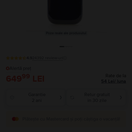
Poze reale ale produsului
4.9
24392
review-uri
Alertă preț
99
Rate de la
649
LEI
54
Lei
/
luna
Garantie
Retur gratuit
❯
❯
2 ani
in 30 zile
Plătește cu Mastercard și poți câștiga o vacanță!