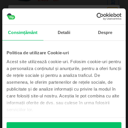
Apple Watch Series 9 2023
GPS, Midnight Aluminium 45mm, Excelent
Consimțământ
Detalii
Despre
Livrare estimata:
Maine
Rate de la 91 lei/luna
99
1.089
Lei
Politica de utilizare Cookie-uri
Acest site utilizează cookie-uri. Folosim cookie-uri pentru
a personaliza conținutul și anunțurile, pentru a oferi funcții
de rețele sociale și pentru a analiza traficul. De
asemenea, le oferim partenerilor de rețele sociale, de
Abonează-te și câștigă!
publicitate și de analize informații cu privire la modul în
care folosiți site-ul nostru. Aceștia le pot combina cu alte
Descriere
Device-ul mult dorit poate fi al tău cu un pic
informații oferite de dvs. sau culese în urma folosirii
Smartwatch Apple Watch Series 7 2021, GPS, Midnight Aluminium
de noroc.
serviciilor lor.
45mm, Foarte bun
Performanță și inovație, așa am descrie pe scurt Apple Watch 7. Cumpără un
ceas inteligent, cu aspect elegant și design atrăgător. Apple Watch 7 vine în