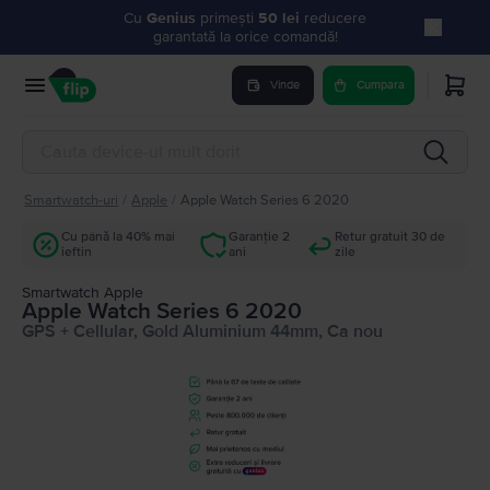
Cu
Genius
primești
50 lei
reducere
garantată la orice comandă!
Vinde
Cumpara
Smartwatch-uri
/
Apple
/
Apple Watch Series 6 2020
Cu până la 40% mai
Garanție 2
Retur gratuit 30 de
ieftin
ani
zile
Smartwatch Apple
Apple Watch Series 6 2020
GPS + Cellular, Gold Aluminium 44mm, Ca nou