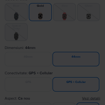
Blue
Red
Silver
Gold
Space
Gray
Dimensiuni:
44mm
40mm
44mm
Conectivitate:
GPS + Cellular
GPS
GPS + Cellular
Aspect:
Ca nou
Vezi detalii