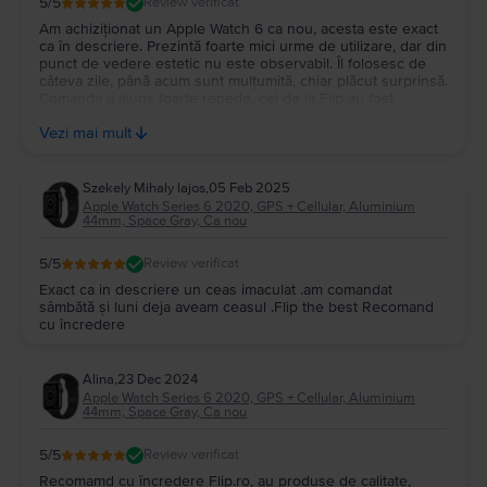
5
/5
Review verificat
Am achiziționat un Apple Watch 6 ca nou, acesta este exact
ca în descriere. Prezintă foarte mici urme de utilizare, dar din
punct de vedere estetic nu este observabil. Îl folosesc de
câteva zile, până acum sunt mulțumită, chiar plăcut surprinsă.
Comanda a ajuns foarte repede, cei de la Flip au fost
prompți, ambalarea este exact ca la un produs nou, conține
Vezi mai mult
toate accesoriile necesare. Mulțumesc!
Szekely Mihaly lajos
,
05 Feb 2025
Apple Watch Series 6 2020, GPS + Cellular, Aluminium
44mm, Space Gray, Ca nou
5
/5
Review verificat
Exact ca in descriere un ceas imaculat .am comandat
sâmbătă și luni deja aveam ceasul .Flip the best Recomand
cu încredere
Alina
,
23 Dec 2024
Apple Watch Series 6 2020, GPS + Cellular, Aluminium
44mm, Space Gray, Ca nou
5
/5
Review verificat
Recomamd cu încredere Flip.ro, au produse de calitate,