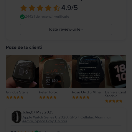
dvs. medical și Apple Watch, anumite brățări ale sale și accesoriile
4.9
/5
magnetice de încărcare Apple Watch. Apple Watch nu este un dispozitiv
medical și nu poate înlocui o opinie medicală profesională. Detalii complete
24421 de recenzii verificate
la
https://support.apple.com/ro-
ro/guide/watch/apdcf2ff54e9/11.0/watchos/11.0
Toate review-urile
5
4
Poze de la clienti
3
2
1
Ghildus Stella
Peter Torok
Roșu Ovidiu Mihai
Daniela Cristina
Stadnic
Julia
,
07 May 2025
Apple Watch Series 6 2020, GPS + Cellular, Aluminium
44mm, Space Gray, Ca nou