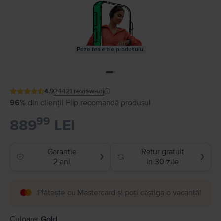
Poze reale ale produsului
4.9
24421
review-uri
96%
din clienții Flip recomandă produsul
99
889
LEI
Garantie
Retur gratuit
❯
❯
2 ani
in 30 zile
Plătește cu Mastercard și poți câștiga o vacanță!
Culoare:
Gold