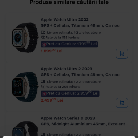
Produse similare căutării tale
Apple Watch Ultra 2022
GPS + Cellular, Titanium 49mm, Ca nou
Livrare estimata:
1-2 zile lucratoare
Rate de la 158 lei/luna
99
Pret cu Genius: 1.799
Lei
99
1.899
Lei
Apple Watch Ultra 2 2023
GPS + Cellular, Titanium 49mm, Ca nou
Livrare estimata:
1-2 zile lucratoare
Rate de la 205 lei/luna
99
Pret cu Genius: 2.359
Lei
99
2.459
Lei
Apple Watch Series 9 2023
GPS, Midnight Aluminium 45mm, Excelent
Livrare estimata:
1-2 zile lucratoare