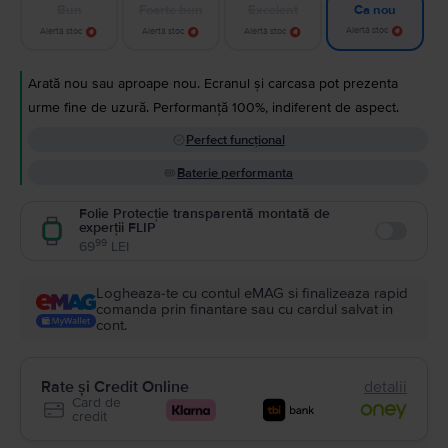
Bun
Foarte bun
Excelent
Ca nou
Alertă stoc
Alertă stoc
Alertă stoc
Alertă stoc
Arată nou sau aproape nou. Ecranul și carcasa pot prezenta
urme fine de uzură. Performanță 100%, indiferent de aspect.
Perfect funcțional
Baterie performanta
Folie Protecție transparentă montată de
experții FLIP
Enable
99
69
LEI
Logheaza-te cu contul eMAG si finalizeaza rapid
comanda prin finantare sau cu cardul salvat in
cont.
Rate și Credit Online
detalii
Card de
credit