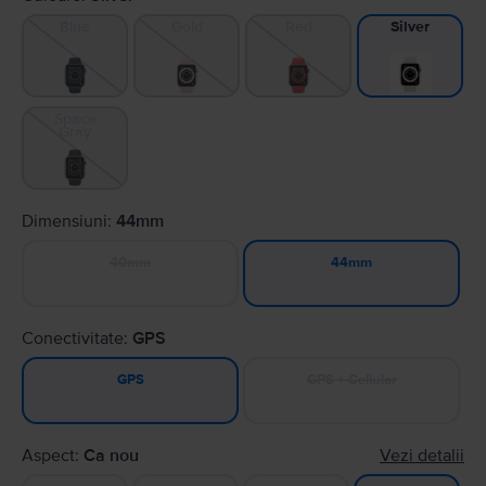
Blue
Gold
Red
Silver
Space
Gray
Dimensiuni:
44mm
40mm
44mm
Conectivitate:
GPS
GPS + Cellular
GPS
Aspect:
Ca nou
Vezi detalii