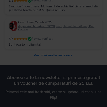
5
/5
Review verificat
Exact ca în descriere! Mulțumită de achiziție! Livrare imediată
și calitate foarte bună! Mulțumesc, Flip!
Corau Ioana
,
15 Feb 2025
Apple Watch Series 6 2020, GPS, Aluminium 44mm, Red,
Ca nou
5
/5
Review verificat
Sunt foarte multumita!
Vezi mai multe review-uri
Aboneaza-te la newsletter si primesti gratuit
un voucher de cumparaturi de 25 LEI.
Primesti cele mai fresh stiri, oferte si update-uri cat ai zice
Flip!