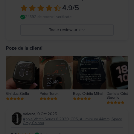
dvs. medical și Apple Watch, anumite brățări ale sale și accesoriile
4.9
/5
magnetice de încărcare Apple Watch. Apple Watch nu este un dispozitiv
medical și nu poate înlocui o opinie medicală profesională. Detalii complete
24392 de recenzii verificate
la
https://support.apple.com/ro-
ro/guide/watch/apdcf2ff54e9/11.0/watchos/11.0
Toate review-urile
5
4
Poze de la clienti
3
2
1
Ghildus Stella
Peter Torok
Roșu Ovidiu Mihai
Daniela Cristina
Stadnic
Valerca
,
10 Oct 2025
Apple Watch Series 6 2020, GPS, Aluminium 44mm, Space
Gray, Ca nou