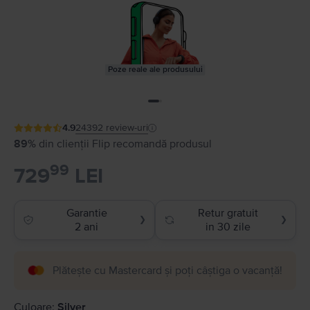
Poze reale ale produsului
4.9
24392
review-uri
89%
din clienții Flip recomandă produsul
99
729
LEI
Garantie
Retur gratuit
❯
❯
2 ani
in 30 zile
Plătește cu Mastercard și poți câștiga o vacanță!
Culoare:
Silver