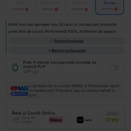
Bun
Foarte bun
Excelent
Ca nou
Alertă stoc
Alertă stoc
Alertă stoc
Alertă stoc
Arată nou sau aproape nou. Ecranul și carcasa pot prezenta
urme fine de uzură. Performanță 100%, indiferent de aspect.
Perfect funcțional
Baterie performanta
Folie Protecție transparentă montată de
experții FLIP
Enable
99
69
LEI
Logheaza-te cu contul eMAG si finalizeaza rapid
comanda prin finantare sau cu cardul salvat in
cont.
Rate și Credit Online
detalii
Card de
credit