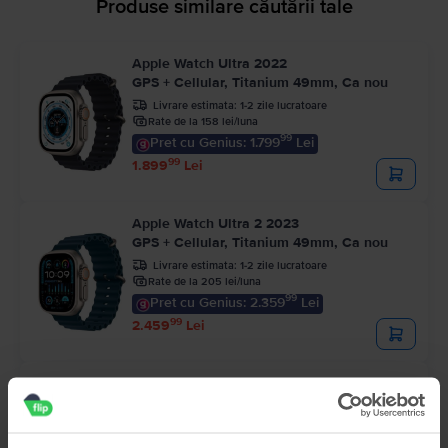
Produse similare căutării tale
Apple Watch Ultra 2022
GPS + Cellular, Titanium 49mm, Ca nou
Livrare estimata:
1-2 zile lucratoare
Rate de la 158 lei/luna
99
Pret cu Genius: 1.799
Lei
99
1.899
Lei
Apple Watch Ultra 2 2023
GPS + Cellular, Titanium 49mm, Ca nou
Livrare estimata:
1-2 zile lucratoare
Rate de la 205 lei/luna
99
Pret cu Genius: 2.359
Lei
99
2.459
Lei
Apple Watch Series 9 2023
GPS, Midnight Aluminium 45mm, Excelent
Livrare estimata:
1-2 zile lucratoare