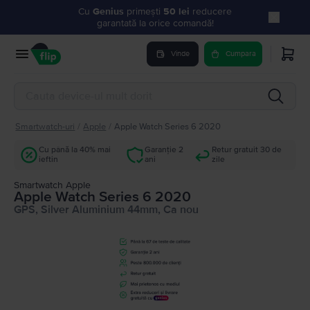
Cu
Genius
primești
50 lei
reducere
garantată la orice comandă!
Vinde
Cumpara
Smartwatch-uri
/
Apple
/
Apple Watch Series 6 2020
Cu până la 40% mai
Garanție 2
Retur gratuit 30 de
ieftin
ani
zile
Smartwatch Apple
Apple Watch Series 6 2020
GPS, Silver Aluminium 44mm, Ca nou