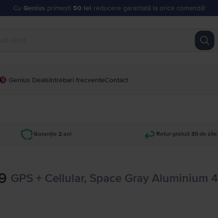
Cu
Genius
primești
50 lei
reducere garantată la orice comandă!
Genius Deals
Intrebari frecvente
Contact
Garanție 2 ani
Retur gratuit 30 de zile
9
GPS + Cellular, Space Gray Aluminium