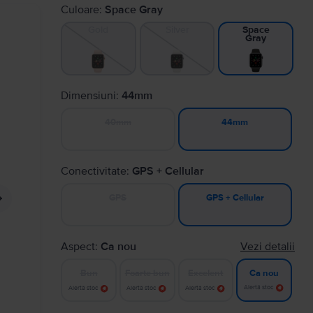
Culoare:
Space Gray
Gold
Silver
Space
Gray
Dimensiuni:
44mm
40mm
44mm
Conectivitate:
GPS + Cellular
GPS
GPS + Cellular
Aspect:
Ca nou
Vezi detalii
Bun
Foarte bun
Excelent
Ca nou
Alertă stoc
Alertă stoc
Alertă stoc
Alertă stoc