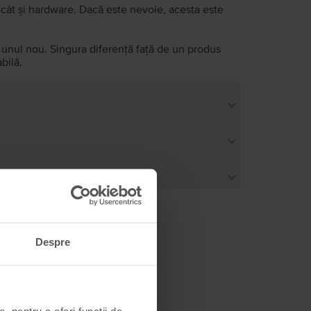
e, cât și hardware. Dacă este nevoie, acesta este
a unul nou. Singura diferență față de un produs
bilă.
Despre
, pentru a oferi funcții de