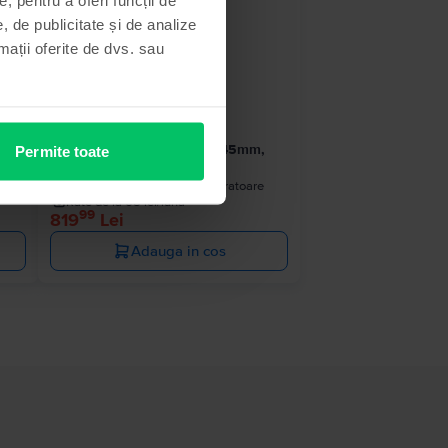
, de publicitate și de analize
rmații oferite de dvs. sau
Apple Watch Series 8 2022
,
GPS, Midnight Aluminium 45mm,
Permite toate
Foarte bun
e
Livrare estimata:
1-2 zile lucratoare
Rate de la 68 lei/luna
99
819
Lei
Adauga in cos