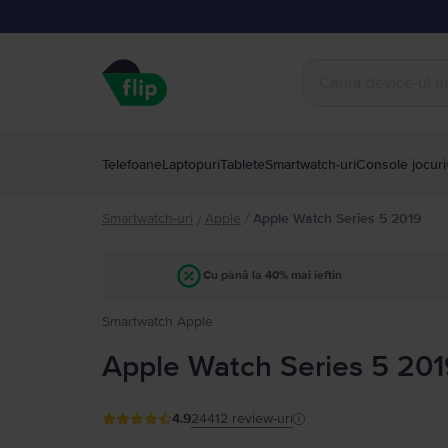
Telefoane
Laptopuri
Tablete
Smartwatch-uri
Console jocuri
Smartwatch-uri
Apple
/
Apple Watch Series 5 2019
/
Cu până la 40% mai ieftin
Smartwatch Apple
Apple Watch Series 5 201
4.9
24412
review-uri