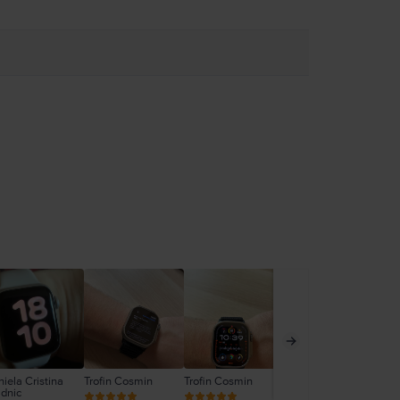
iela Cristina
Trofin Cosmin
Trofin Cosmin
Trofin Cosmin
Flo
dnic