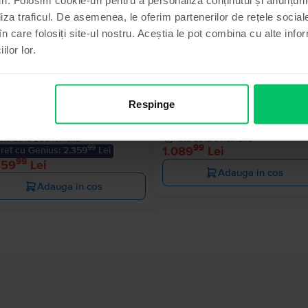
liza traficul. De asemenea, le oferim partenerilor de rețele sociale
în care folosiți site-ul nostru. Aceștia le pot combina cu alte info
ilor lor.
le Watch Ultra 2 2023
Apple Watch Series 9 2023
 + Cellular, Titanium 49mm, Ca
GPS, Midnight Aluminium 45mm
Respinge
Excelent
Livrare estimata:
1-2 zile lucratoare
Livrare estimata:
1-2 zile lucratoar
ate de la 205 lei/luna
Rate de la 91 lei/luna
99
99
1.089
Lei
ret cu Genius: 2.359
Lei
99
459
Lei
Adauga in cos
Adauga in cos