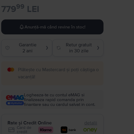
99
779
LEI
Anunță-mă când revine în stoc!
Garantie
Retur gratuit
❯
❯
2 ani
in 30 zile
Plătește cu Mastercard și poți câștiga o
vacanță!
Logheaza-te cu contul eMAG si
finalizeaza rapid comanda prin
finantare sau cu cardul salvat in cont.
Rate și Credit Online
detalii
Card de
credit