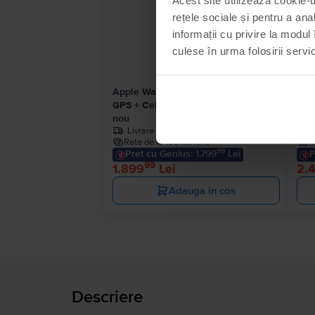
rețele sociale și pentru a ana
informații cu privire la modul 
culese în urma folosirii servici
Apple Watch Ultra 2022
App
GPS + Cellular, Titanium 49mm, Ca
GPS
nou
nou
Livrare estimata:
1-2 zile lucratoare
Rate de la 158 lei/luna
R
99
Pret cu Genius: 1.799
Lei
P
99
1.899
Lei
2.
Adauga in cos
Descriere