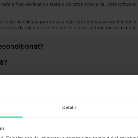
 care a fost verificat cu atenție de către specialiști, atât softwar
de teste de calitate pentru a ajunge să funcționeze exact la fel c
 uzură, dar niciun defect care să-i afecteze funcționarea impeca
recondiționat?
ă?
ului?
Detalii
Produse similare căutării tale
uri
ri. Folosim cookie-uri pentru a personaliza conținutul și anunțurile