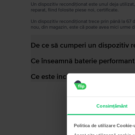
Un dispozitiv recondiționat este unul deja utilizat,
reparat, fiind folosite piese noi, certificate.
Un dispozitiv recondiționat trece prin până la 67 
nou, din magazin, este că poate avea mici urme de
De ce să cumperi un dispozitiv 
Ce înseamnă baterie performant
Ce este inclus în cutia dispozitiv
Consimțământ
Politica de utilizare Cookie-
Acest site utilizează cookie-u