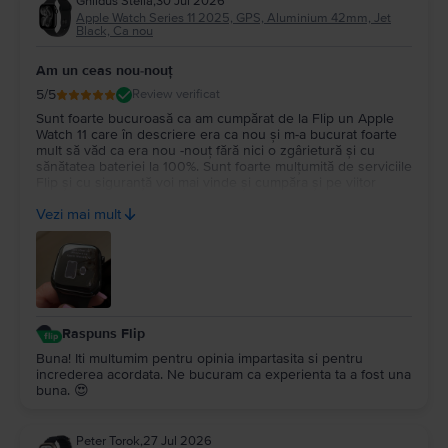
Ghildus Stella
,
30 Jul 2026
Apple Watch Series 11 2025, GPS, Aluminium 42mm, Jet
Black, Ca nou
Am un ceas nou-nouț
5
/5
Review verificat
Sunt foarte bucuroasă ca am cumpărat de la Flip un Apple
Watch 11 care în descriere era ca nou și m-a bucurat foarte
mult să văd ca era nou -nouț fără nici o zgârietură și cu
sănătatea bateriei la 100%. Sunt foarte mulțumită de serviciile
Flip și cu siguranță voi mai vinde și cumpăra și pe viitor
pentru ca sunt corecți și pun accent pe relația de încredere
Vezi mai mult
cu clienții.
Raspuns Flip
Buna! Iti multumim pentru opinia impartasita si pentru
increderea acordata. Ne bucuram ca experienta ta a fost una
buna. 😍
Peter Torok
,
27 Jul 2026