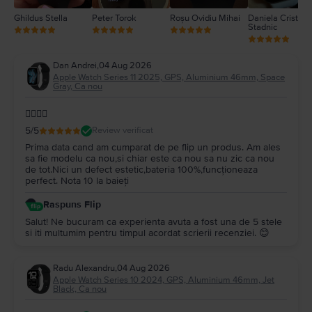
Ghildus Stella
Peter Torok
Roșu Ovidiu Mihai
Daniela Cristina
Stadnic
Dan Andrei
,
04 Aug 2026
Apple Watch Series 11 2025, GPS, Aluminium 46mm, Space
Gray, Ca nou
👌🏼👌🏼
5
/5
Review verificat
Prima data cand am cumparat de pe flip un produs. Am ales
sa fie modelu ca nou,si chiar este ca nou sa nu zic ca nou
de tot.Nici un defect estetic,bateria 100%,funcționeaza
perfect. Nota 10 la baieți
Raspuns Flip
Salut! Ne bucuram ca experienta avuta a fost una de 5 stele
si iti multumim pentru timpul acordat scrierii recenziei. 😊
Radu Alexandru
,
04 Aug 2026
Apple Watch Series 10 2024, GPS, Aluminium 46mm, Jet
Black, Ca nou