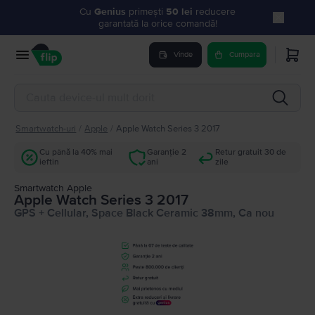
Cu
Genius
primești
50 lei
reducere
garantată la orice comandă!
Vinde
Cumpara
Smartwatch-uri
/
Apple
/
Apple Watch Series 3 2017
Cu până la 40% mai
Garanție 2
Retur gratuit 30 de
ieftin
ani
zile
Smartwatch Apple
Apple Watch Series 3 2017
GPS + Cellular, Space Black Ceramic 38mm, Ca nou