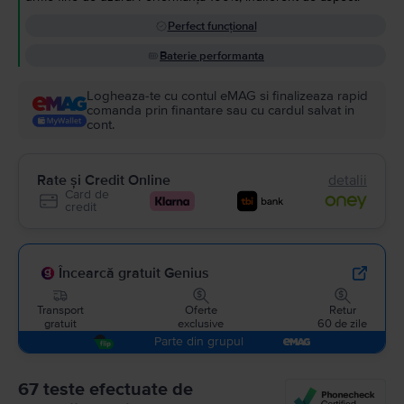
Perfect funcțional
Baterie performanta
Logheaza-te cu contul eMAG si finalizeaza rapid
comanda prin finantare sau cu cardul salvat in
cont.
Rate și Credit Online
detalii
Card de
credit
Încearcă gratuit Genius
Transport
Oferte
Retur
gratuit
exclusive
60 de zile
Parte din grupul
67 teste efectuate de