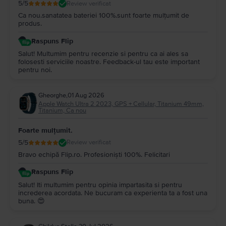
5
/5
Review verificat
Ca nou.sanatatea bateriei 100%.sunt foarte mulțumit de
produs.
Raspuns Flip
Salut! Multumim pentru recenzie si pentru ca ai ales sa
folosesti serviciile noastre. Feedback-ul tau este important
pentru noi.
Gheorghe
,
01 Aug 2026
Apple Watch Ultra 2 2023, GPS + Cellular, Titanium 49mm,
Titanium, Ca nou
Foarte mulțumit.
5
/5
Review verificat
Bravo echipă Flip.ro. Profesioniști 100%. Felicitari
Raspuns Flip
Salut! Iti multumim pentru opinia impartasita si pentru
increderea acordata. Ne bucuram ca experienta ta a fost una
buna. 😍