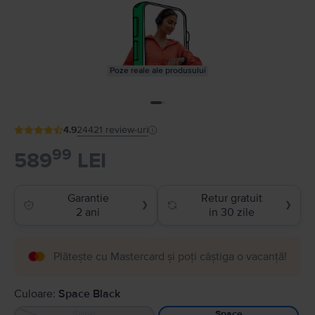
Poze reale ale produsului
4.9
24421
review-uri
99
589
LEI
Garantie
Retur gratuit
❯
❯
2 ani
in 30 zile
Plătește cu Mastercard și poți câștiga o vacanță!
Culoare:
Space Black
Silver
Space