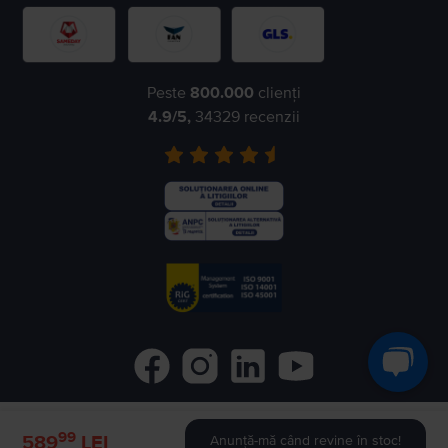
Peste
800.000
clienți
4.9
/5,
34329
recenzii
99
©
2026
Flip.ro
- All rights reserved.
589
LEI
Anunță-mă când revine în stoc!