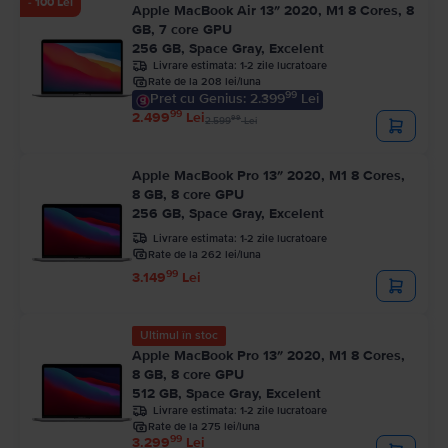
- 100 Lei
Apple MacBook Air 13″ 2020, M1 8 Cores, 8
GB, 7 core GPU
256 GB, Space Gray, Excelent
Livrare estimata:
1-2 zile lucratoare
Rate de la 208 lei/luna
99
Pret cu Genius: 2.399
Lei
99
2.499
Lei
99
2.599
Lei
Apple MacBook Pro 13″ 2020, M1 8 Cores,
8 GB, 8 core GPU
256 GB, Space Gray, Excelent
Livrare estimata:
1-2 zile lucratoare
Rate de la 262 lei/luna
99
3.149
Lei
Ultimul în stoc
Apple MacBook Pro 13″ 2020, M1 8 Cores,
8 GB, 8 core GPU
512 GB, Space Gray, Excelent
Livrare estimata:
1-2 zile lucratoare
Rate de la 275 lei/luna
99
3.299
Lei