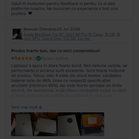
Salut! Iti multumim pentru feedback si pentru ca ai ales
platforma noastra. Ne bucuram ca experienta a fost una
pozitiva. ❤️
Bereczki Domokos
,
05 Jun 2026
Apple MacBook Pro 16″ 2021, M1 Pro 10 Cores, 16 GB, 16
core GPU, Space Gray, 512 GB, Ca nou
Produs foarte bun, dar cu mici compromisuri
4
/5
Review verificat
Laptopul a ajuns în stare foarte bună, fără defecte vizibile, iar
performanța și ecranul sunt excelente. Sunt foarte mulțumit
de produs. Totuși, ofer 4 stele din două motive: sănătatea
bateriei este de 86%, ceea ce respectă specificațiile
anunțate (minimum 85%), dar este foarte aproape de limita
minimă. De asemenea, încărcătorul compatibil inclus nu lasă
aceeași impresie de calitate ca produsul în sine și se
încălzește destul de mult în timpul utilizării. În rest,
experiența cu Flip a fost foarte bună și aș recomanda
Vezi mai mult
serviciul.