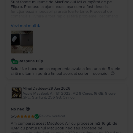
Sunt foarte mulțumit de MacBook-ul M1 cumpărat de pe
Flip.ro. Produsul a ajuns exact așa cum a fost descris,
funcționează impecabil și arată foarte bine. Procesul de
comandă și livrare a fost rapid și fără probleme. Recomand
cu încredere Flip.ro pentru seriozitate și produse de calitate.
Vezi mai mult
Mulțumesc pentru experiența plăcută!
Raspuns Flip
Salut! Ne bucuram ca experienta avuta a fost una de 5 stele
si iti multumim pentru timpul acordat scrierii recenziei. 😊
Mihai Davidesy
,
29 Jun 2026
Apple MacBook Air 13″ 2022, M2 8 Cores, 16 GB, 8 core
GPU, Starlight, 256 GB, Ca nou
No neo 😎
5
/5
Review verificat
Am cumpărat acest MacBook Air cu procesor m2 16 gb de
RAM cu prețul unui MacBook neo sau aproape pe
acolo….este adevărat ca este 2022 dar primești de 10 ori mai