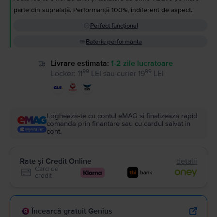
parte din suprafață. Performanță 100%, indiferent de aspect.
Perfect funcțional
Baterie performanta
Livrare estimata:
1-2 zile lucratoare
99
99
Locker
:
11
LEI
sau
curier
19
LEI
Logheaza-te cu contul eMAG si finalizeaza rapid
comanda prin finantare sau cu cardul salvat in
cont.
Rate și Credit Online
detalii
Card de
credit
Încearcă gratuit Genius