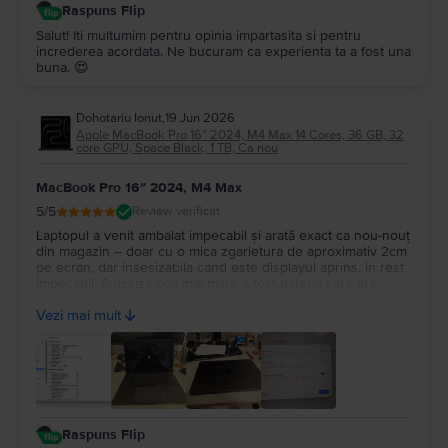
Raspuns Flip
Salut! Iti multumim pentru opinia impartasita si pentru
increderea acordata. Ne bucuram ca experienta ta a fost una
buna. 😍
Dohotariu Ionut
,
19 Jun 2026
Apple MacBook Pro 16″ 2024, M4 Max 14 Cores, 36 GB, 32
core GPU, Space Black, 1 TB, Ca nou
MacBook Pro 16″ 2024, M4 Max
5
/5
Review verificat
Laptopul a venit ambalat impecabil și arată exact ca nou-nouț
din magazin – doar cu o mica zgarietura de aproximativ 2cm
pe ecran, dar insesizabila cand este displayul aprins, in rest
impecabil. Surpriza cea mai mare a fost bateria care are
100%, cu doar 14 cicluri de incarcare. Recomand Flip din tot
Vezi mai mult
sufletul, chiar fac treabă serioasă!
Raspuns Flip