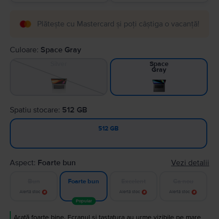
Plătește cu Mastercard și poți câștiga o vacanță!
Culoare:
Space Gray
Silver
Space
Gray
Spatiu stocare:
512 GB
512 GB
Aspect:
Foarte bun
Vezi detalii
Bun
Excelent
Ca nou
Foarte bun
Alertă stoc
Alertă stoc
Alertă stoc
Popular
Arată foarte bine. Ecranul și tastatura au urme vizibile pe mare