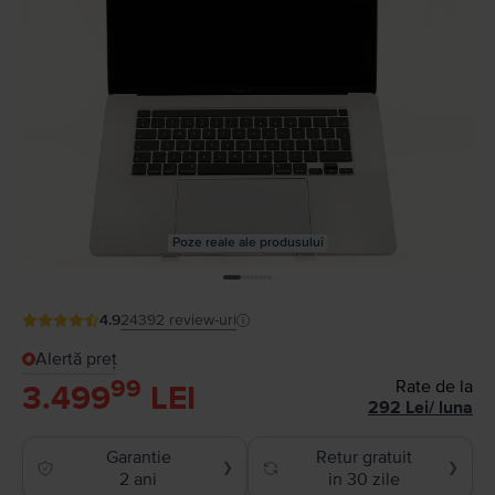
Poze reale ale produsului
4.9
24392
review-uri
Alertă preț
99
Rate de la
3.499
LEI
292
Lei
/
luna
Garantie
Retur gratuit
❯
❯
2 ani
in 30 zile