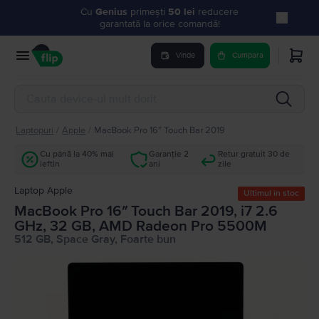
Cu
Genius
primești
50 lei
reducere
garantată la orice comandă!
Vinde
Cumpara
Laptopuri
/
Apple
/
MacBook Pro 16″ Touch Bar 2019
Cu până la 40% mai
Garanție 2
Retur gratuit 30 de
ieftin
ani
zile
Laptop Apple
Ultimul în stoc
MacBook Pro 16″ Touch Bar 2019, i7 2.6
GHz, 32 GB, AMD Radeon Pro 5500M
512 GB, Space Gray, Foarte bun