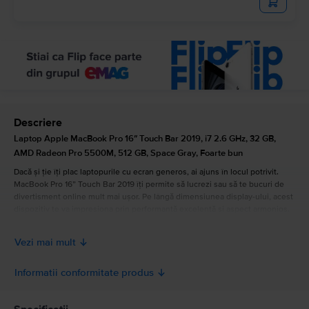
Descriere
Laptop Apple MacBook Pro 16″ Touch Bar 2019, i7 2.6 GHz, 32 GB,
AMD Radeon Pro 5500M, 512 GB, Space Gray, Foarte bun
Dacă și ție îți plac laptopurile cu ecran generos, ai ajuns în locul potrivit.
MacBook Pro 16” Touch Bar 2019 îți permite să lucrezi sau să te bucuri de
divertisment online mult mai ușor. Pe lângă dimensiunea display-ului, acest
dispozitiv te va impresiona prin performanță excelentă și aspect armonios.
Laptopul este disponibil în culorile argintiu și gri stelar și are dimensiunile
următoare: grosime 1, 62 cm, lungime 35, 79 cm, lățime 24, 59 cm și
Vezi mai mult
greutate de 2 kg. În plus, prin intermediul Touch Bar poți să accesezi mult
mai rapid funcțiile și documentele care te interesează.
Privește conținutul tău preferat pe ecranul Retina de 16 inchi, cu
Informatii conformitate produs
retroiluminare LED și tehnologie IPS, rezoluția nativă de 3072x1920 la 226
pixeli per inch. Display-ul mai beneficiază de tehnologia True Tone și
Informatii siguranta produs
luminozitate de 500 de niți, pentru o redare impecabilă a milioanelor de