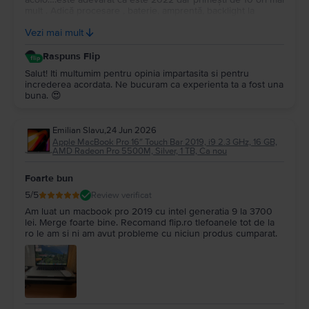
mult . Adică procesare , baterie, amprentă, backlight la
tastatură…și multe altele. Upgrade la Macos tahoe….este un
Vezi mai mult
super portabil …nu îl simți în geantă…Multumesc
Raspuns Flip
Salut! Iti multumim pentru opinia impartasita si pentru
increderea acordata. Ne bucuram ca experienta ta a fost una
buna. 😍
Emilian Slavu
,
24 Jun 2026
Apple MacBook Pro 16″ Touch Bar 2019, i9 2.3 GHz, 16 GB,
AMD Radeon Pro 5500M, Silver, 1 TB, Ca nou
Foarte bun
5
/5
Review verificat
Am luat un macbook pro 2019 cu intel generatia 9 la 3700
lei. Merge foarte bine. Recomand flip.ro tlefoanele tot de la
ro le am si ni am avut probleme cu niciun produs cumparat.