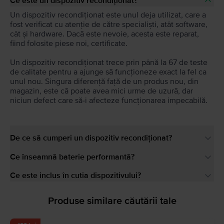
Ce este un dispozitiv recondiționat?
Un dispozitiv recondiționat este unul deja utilizat, care a
fost verificat cu atenție de către specialiști, atât software,
cât și hardware. Dacă este nevoie, acesta este reparat,
fiind folosite piese noi, certificate.
Un dispozitiv recondiționat trece prin până la 67 de teste
de calitate pentru a ajunge să funcționeze exact la fel ca
unul nou. Singura diferență față de un produs nou, din
magazin, este că poate avea mici urme de uzură, dar
niciun defect care să-i afecteze funcționarea impecabilă.
De ce să cumperi un dispozitiv recondiționat?
Ce înseamnă baterie performantă?
Ce este inclus în cutia dispozitivului?
Produse similare căutării tale