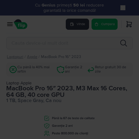
Cu
Genius
primești
50 lei
reducere
garantată la orice comandă!
Vinde
Cumpara
Laptopuri
/
Apple
/
MacBook Pro 16″ 2023
Cu până la 40% mai
Garanție 2
Retur gratuit 30 de
ieftin
ani
zile
Laptop Apple
MacBook Pro 16″ 2023, M3 Max 16 Cores,
64 GB, 40 core GPU
1 TB, Space Gray, Ca nou