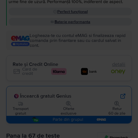
urme fine de uzură. Performanță 100%, indiferent de aspect.
Perfect funcțional
Baterie performanta
Logheaza-te cu contul eMAG si finalizeaza rapid
comanda prin finantare sau cu cardul salvat in
cont.
Rate și Credit Online
detalii
Card de
credit
Încearcă gratuit Genius
Transport
Oferte
Retur
gratuit
exclusive
60 de zile
Parte din grupul
Pana la 67 de teste