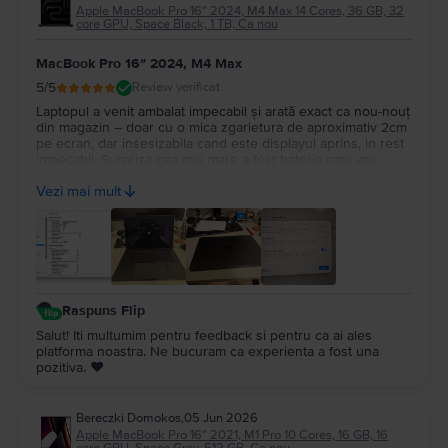
Apple MacBook Pro 16″ 2024, M4 Max 14 Cores, 36 GB, 32
core GPU, Space Black, 1 TB, Ca nou
MacBook Pro 16″ 2024, M4 Max
5
/5
Review verificat
Laptopul a venit ambalat impecabil și arată exact ca nou-nouț
din magazin – doar cu o mica zgarietura de aproximativ 2cm
pe ecran, dar insesizabila cand este displayul aprins, in rest
impecabil. Surpriza cea mai mare a fost bateria care are
100%, cu doar 14 cicluri de incarcare. Recomand Flip din tot
Vezi mai mult
sufletul, chiar fac treabă serioasă!
Raspuns Flip
Salut! Iti multumim pentru feedback si pentru ca ai ales
platforma noastra. Ne bucuram ca experienta a fost una
pozitiva. ❤️
Bereczki Domokos
,
05 Jun 2026
Apple MacBook Pro 16″ 2021, M1 Pro 10 Cores, 16 GB, 16