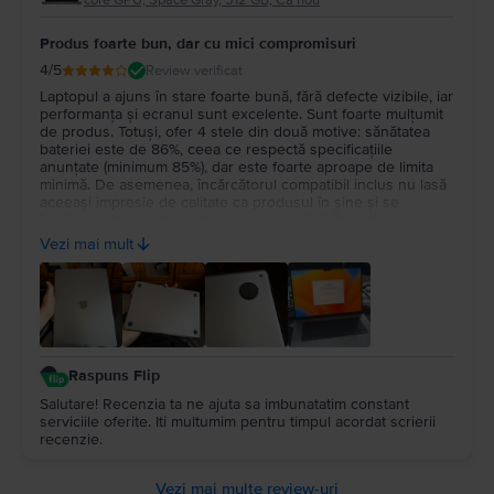
core GPU, Space Gray, 512 GB, Ca nou
Produs foarte bun, dar cu mici compromisuri
4
/5
Review verificat
Laptopul a ajuns în stare foarte bună, fără defecte vizibile, iar
performanța și ecranul sunt excelente. Sunt foarte mulțumit
de produs. Totuși, ofer 4 stele din două motive: sănătatea
bateriei este de 86%, ceea ce respectă specificațiile
anunțate (minimum 85%), dar este foarte aproape de limita
minimă. De asemenea, încărcătorul compatibil inclus nu lasă
aceeași impresie de calitate ca produsul în sine și se
încălzește destul de mult în timpul utilizării. În rest,
experiența cu Flip a fost foarte bună și aș recomanda
Vezi mai mult
serviciul.
Raspuns Flip
Salutare! Recenzia ta ne ajuta sa imbunatatim constant
serviciile oferite. Iti multumim pentru timpul acordat scrierii
recenzie.
Vezi mai multe review-uri