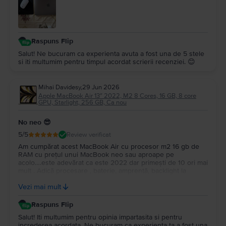
Raspuns Flip
Salut! Ne bucuram ca experienta avuta a fost una de 5 stele
si iti multumim pentru timpul acordat scrierii recenziei. 😊
Mihai Davidesy
,
29 Jun 2026
Apple MacBook Air 13″ 2022, M2 8 Cores, 16 GB, 8 core
GPU, Starlight, 256 GB, Ca nou
No neo 😎
5
/5
Review verificat
Am cumpărat acest MacBook Air cu procesor m2 16 gb de
RAM cu prețul unui MacBook neo sau aproape pe
acolo….este adevărat ca este 2022 dar primești de 10 ori mai
mult . Adică procesare , baterie, amprentă, backlight la
tastatură…și multe altele. Upgrade la Macos tahoe….este un
Vezi mai mult
super portabil …nu îl simți în geantă…Multumesc
Raspuns Flip
Salut! Iti multumim pentru opinia impartasita si pentru
increderea acordata. Ne bucuram ca experienta ta a fost una