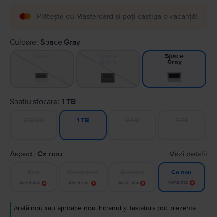
Plătește cu Mastercard și poți câștiga o vacanță!
Culoare:
Space Gray
Silver
Space
Space
Black
Gray
Spatiu stocare:
1 TB
512 GB
2 TB
4 TB
1 TB
Aspect:
Ca nou
Vezi detalii
Bun
Foarte bun
Excelent
Ca nou
Alertă stoc
Alertă stoc
Alertă stoc
Alertă stoc
Arată nou sau aproape nou. Ecranul și tastatura pot prezenta