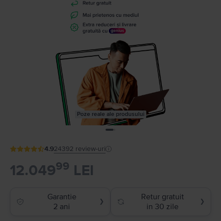
Poze reale ale produsului
4.9
24392
review-uri
99
12.049
LEI
Garantie
Retur gratuit
❯
❯
2 ani
in 30 zile