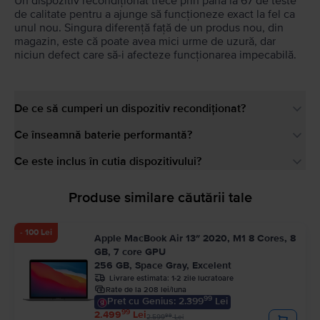
Un dispozitiv recondiționat trece prin până la 67 de teste
de calitate pentru a ajunge să funcționeze exact la fel ca
unul nou. Singura diferență față de un produs nou, din
magazin, este că poate avea mici urme de uzură, dar
niciun defect care să-i afecteze funcționarea impecabilă.
De ce să cumperi un dispozitiv recondiționat?
Ce înseamnă baterie performantă?
Ce este inclus în cutia dispozitivului?
Produse similare căutării tale
- 100 Lei
Apple MacBook Air 13″ 2020, M1 8 Cores, 8
GB, 7 core GPU
256 GB, Space Gray, Excelent
Livrare estimata:
1-2 zile lucratoare
Rate de la 208 lei/luna
99
Pret cu Genius: 2.399
Lei
99
2.499
Lei
99
2.599
Lei