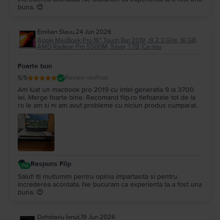
buna. 😍
Emilian Slavu
,
24 Jun 2026
Apple MacBook Pro 16″ Touch Bar 2019, i9 2.3 GHz, 16 GB,
AMD Radeon Pro 5500M, Silver, 1 TB, Ca nou
Foarte bun
5
/5
Review verificat
Am luat un macbook pro 2019 cu intel generatia 9 la 3700
lei. Merge foarte bine. Recomand flip.ro tlefoanele tot de la
ro le am si ni am avut probleme cu niciun produs cumparat.
Raspuns Flip
Salut! Iti multumim pentru opinia impartasita si pentru
increderea acordata. Ne bucuram ca experienta ta a fost una
buna. 😍
Dohotariu Ionut
,
19 Jun 2026