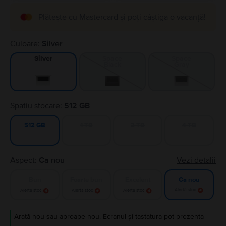
Plătește cu Mastercard și poți câștiga o vacanță!
Culoare:
Silver
Space
Space
Silver
Black
Gray
Spatiu stocare:
512 GB
1 TB
2 TB
4 TB
512 GB
Aspect:
Ca nou
Vezi detalii
Bun
Foarte bun
Excelent
Ca nou
Alertă stoc
Alertă stoc
Alertă stoc
Alertă stoc
Arată nou sau aproape nou. Ecranul și tastatura pot prezenta