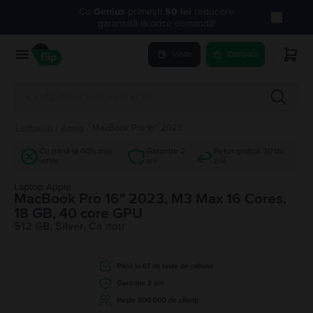
Cu
Genius
primești
50 lei
reducere
garantată la orice comandă!
Vinde
Cumpara
Laptopuri
/
Apple
/
MacBook Pro 16″ 2023
Cu până la 40% mai
Garanție 2
Retur gratuit 30 de
ieftin
ani
zile
Laptop Apple
MacBook Pro 16″ 2023, M3 Max 16 Cores,
18 GB, 40 core GPU
512 GB, Silver, Ca nou