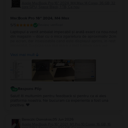
Apple MacBook Pro 16″ 2024, M4 Max 14 Cores, 36 GB, 32
core GPU, Space Black, 1 TB, Ca nou
MacBook Pro 16″ 2024, M4 Max
5
/5
Review verificat
Laptopul a venit ambalat impecabil și arată exact ca nou-nouț
din magazin – doar cu o mica zgarietura de aproximativ 2cm
pe ecran, dar insesizabila cand este displayul aprins, in rest
impecabil. Surpriza cea mai mare a fost bateria care are
100%, cu doar 14 cicluri de incarcare. Recomand Flip din tot
Vezi mai mult
sufletul, chiar fac treabă serioasă!
Raspuns Flip
Salut! Iti multumim pentru feedback si pentru ca ai ales
platforma noastra. Ne bucuram ca experienta a fost una
pozitiva. ❤️
Bereczki Domokos
,
05 Jun 2026
Apple MacBook Pro 16″ 2021, M1 Pro 10 Cores, 16 GB, 16