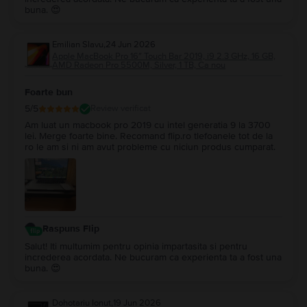
buna. 😍
Emilian Slavu
,
24 Jun 2026
Apple MacBook Pro 16″ Touch Bar 2019, i9 2.3 GHz, 16 GB,
AMD Radeon Pro 5500M, Silver, 1 TB, Ca nou
Foarte bun
5
/5
Review verificat
Am luat un macbook pro 2019 cu intel generatia 9 la 3700
lei. Merge foarte bine. Recomand flip.ro tlefoanele tot de la
ro le am si ni am avut probleme cu niciun produs cumparat.
Raspuns Flip
Salut! Iti multumim pentru opinia impartasita si pentru
increderea acordata. Ne bucuram ca experienta ta a fost una
buna. 😍
Dohotariu Ionut
,
19 Jun 2026