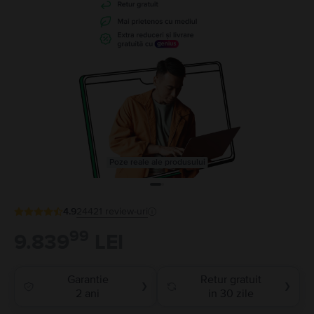
Poze reale ale produsului
4.9
24421
review-uri
99
9.839
LEI
Garantie
Retur gratuit
❯
❯
2 ani
in 30 zile