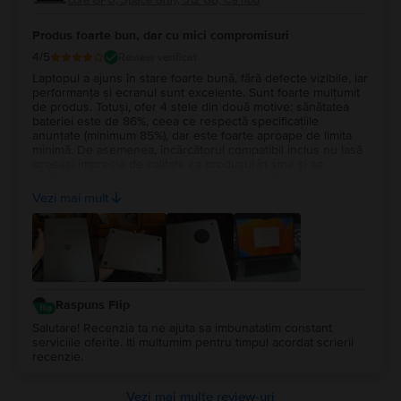
core GPU, Space Gray, 512 GB, Ca nou
Produs foarte bun, dar cu mici compromisuri
4
/5
Review verificat
Laptopul a ajuns în stare foarte bună, fără defecte vizibile, iar
performanța și ecranul sunt excelente. Sunt foarte mulțumit
de produs. Totuși, ofer 4 stele din două motive: sănătatea
bateriei este de 86%, ceea ce respectă specificațiile
anunțate (minimum 85%), dar este foarte aproape de limita
minimă. De asemenea, încărcătorul compatibil inclus nu lasă
aceeași impresie de calitate ca produsul în sine și se
încălzește destul de mult în timpul utilizării. În rest,
experiența cu Flip a fost foarte bună și aș recomanda
Vezi mai mult
serviciul.
Raspuns Flip
Salutare! Recenzia ta ne ajuta sa imbunatatim constant
serviciile oferite. Iti multumim pentru timpul acordat scrierii
recenzie.
Vezi mai multe review-uri