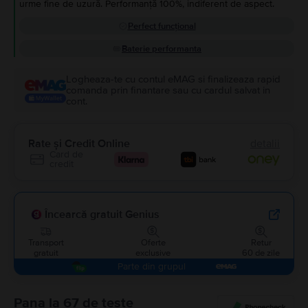
urme fine de uzură. Performanță 100%, indiferent de aspect.
Perfect funcțional
Baterie performanta
Logheaza-te cu contul eMAG si finalizeaza rapid
comanda prin finantare sau cu cardul salvat in
cont.
Rate și Credit Online
detalii
Card de
credit
Încearcă gratuit Genius
Transport
Oferte
Retur
gratuit
exclusive
60 de zile
Parte din grupul
Pana la 67 de teste