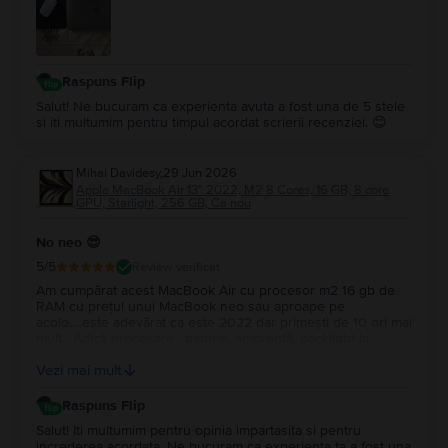
Raspuns Flip
Salut! Ne bucuram ca experienta avuta a fost una de 5 stele
si iti multumim pentru timpul acordat scrierii recenziei. 😊
Mihai Davidesy
,
29 Jun 2026
Apple MacBook Air 13″ 2022, M2 8 Cores, 16 GB, 8 core
GPU, Starlight, 256 GB, Ca nou
No neo 😎
5
/5
Review verificat
Am cumpărat acest MacBook Air cu procesor m2 16 gb de
RAM cu prețul unui MacBook neo sau aproape pe
acolo….este adevărat ca este 2022 dar primești de 10 ori mai
mult . Adică procesare , baterie, amprentă, backlight la
tastatură…și multe altele. Upgrade la Macos tahoe….este un
Vezi mai mult
super portabil …nu îl simți în geantă…Multumesc
Raspuns Flip
Salut! Iti multumim pentru opinia impartasita si pentru
increderea acordata. Ne bucuram ca experienta ta a fost una