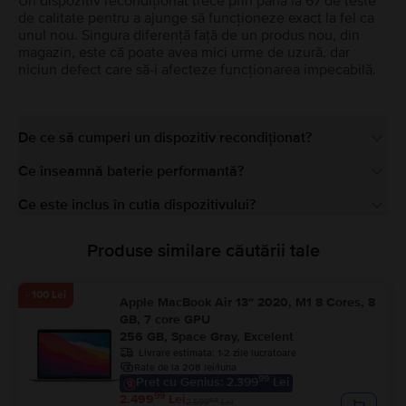
Un dispozitiv recondiționat trece prin până la 67 de teste
de calitate pentru a ajunge să funcționeze exact la fel ca
unul nou. Singura diferență față de un produs nou, din
magazin, este că poate avea mici urme de uzură, dar
niciun defect care să-i afecteze funcționarea impecabilă.
De ce să cumperi un dispozitiv recondiționat?
Ce înseamnă baterie performantă?
Ce este inclus în cutia dispozitivului?
Produse similare căutării tale
- 100 Lei
Apple MacBook Air 13″ 2020, M1 8 Cores, 8
GB, 7 core GPU
256 GB, Space Gray, Excelent
Livrare estimata:
1-2 zile lucratoare
Rate de la 208 lei/luna
99
Pret cu Genius: 2.399
Lei
99
2.499
Lei
99
2.599
Lei