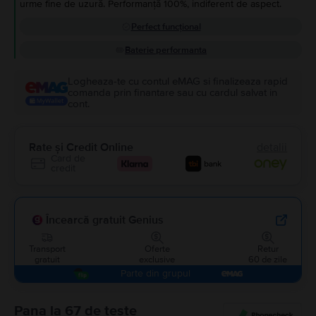
urme fine de uzură. Performanță 100%, indiferent de aspect.
Perfect funcțional
Baterie performanta
Logheaza-te cu contul eMAG si finalizeaza rapid
comanda prin finantare sau cu cardul salvat in
cont.
Rate și Credit Online
detalii
Card de
credit
Încearcă gratuit Genius
Transport
Oferte
Retur
gratuit
exclusive
60 de zile
Parte din grupul
Pana la 67 de teste