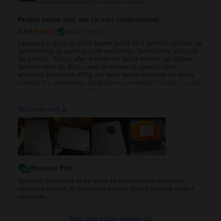
core GPU, Space Gray, 512 GB, Ca nou
Produs foarte bun, dar cu mici compromisuri
4
/5
Review verificat
Laptopul a ajuns în stare foarte bună, fără defecte vizibile, iar
performanța și ecranul sunt excelente. Sunt foarte mulțumit
de produs. Totuși, ofer 4 stele din două motive: sănătatea
bateriei este de 86%, ceea ce respectă specificațiile
anunțate (minimum 85%), dar este foarte aproape de limita
minimă. De asemenea, încărcătorul compatibil inclus nu lasă
aceeași impresie de calitate ca produsul în sine și se
încălzește destul de mult în timpul utilizării. În rest,
experiența cu Flip a fost foarte bună și aș recomanda
Vezi mai mult
serviciul.
Raspuns Flip
Salutare! Recenzia ta ne ajuta sa imbunatatim constant
serviciile oferite. Iti multumim pentru timpul acordat scrierii
recenzie.
Vezi mai multe review-uri