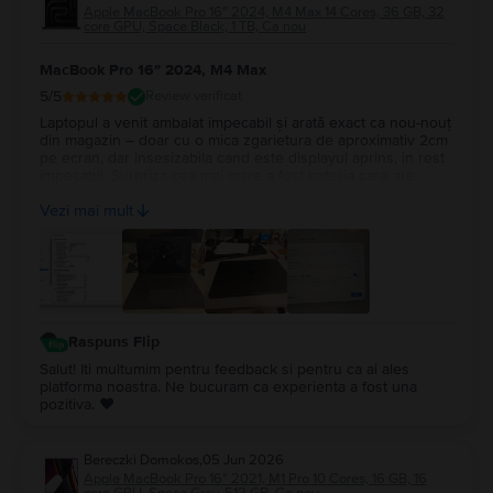
Apple MacBook Pro 16″ 2024, M4 Max 14 Cores, 36 GB, 32
core GPU, Space Black, 1 TB, Ca nou
MacBook Pro 16″ 2024, M4 Max
5
/5
Review verificat
Laptopul a venit ambalat impecabil și arată exact ca nou-nouț
din magazin – doar cu o mica zgarietura de aproximativ 2cm
pe ecran, dar insesizabila cand este displayul aprins, in rest
impecabil. Surpriza cea mai mare a fost bateria care are
100%, cu doar 14 cicluri de incarcare. Recomand Flip din tot
Vezi mai mult
sufletul, chiar fac treabă serioasă!
Raspuns Flip
Salut! Iti multumim pentru feedback si pentru ca ai ales
platforma noastra. Ne bucuram ca experienta a fost una
pozitiva. ❤️
Bereczki Domokos
,
05 Jun 2026
Apple MacBook Pro 16″ 2021, M1 Pro 10 Cores, 16 GB, 16