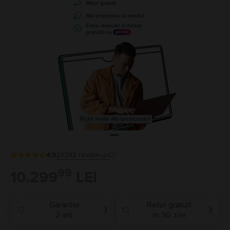
Poze reale ale produsului
4.9
24392
review-uri
99
10.299
LEI
Garantie
Retur gratuit
❯
❯
2 ani
in 30 zile