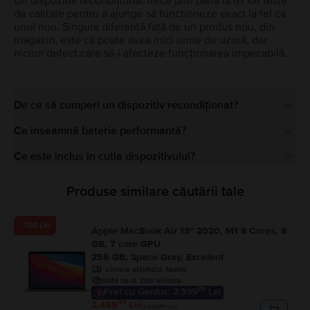
Un dispozitiv recondiționat trece prin până la 67 de teste
de calitate pentru a ajunge să funcționeze exact la fel ca
unul nou. Singura diferență față de un produs nou, din
magazin, este că poate avea mici urme de uzură, dar
niciun defect care să-i afecteze funcționarea impecabilă.
De ce să cumperi un dispozitiv recondiționat?
Ce înseamnă baterie performantă?
Ce este inclus în cutia dispozitivului?
Produse similare căutării tale
- 100 Lei
Apple MacBook Air 13″ 2020, M1 8 Cores, 8
GB, 7 core GPU
256 GB, Space Gray, Excelent
Livrare estimata:
Maine
Rate de la 208 lei/luna
99
Pret cu Genius: 2.399
Lei
99
2.499
Lei
99
2.599
Lei