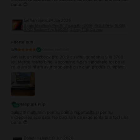
buna. 😍
Emilian Slavu
,
24 Jun 2026
Apple MacBook Pro 16″ Touch Bar 2019, i9 2.3 GHz, 16 GB,
AMD Radeon Pro 5500M, Silver, 1 TB, Ca nou
Foarte bun
5
/5
Review verificat
Am luat un macbook pro 2019 cu intel generatia 9 la 3700
lei. Merge foarte bine. Recomand flip.ro tlefoanele tot de la
ro le am si ni am avut probleme cu niciun produs cumparat.
Raspuns Flip
Salut! Iti multumim pentru opinia impartasita si pentru
increderea acordata. Ne bucuram ca experienta ta a fost una
buna. 😍
Dohotariu Ionut
,
19 Jun 2026