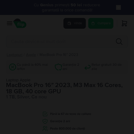
Cu
Genius
primești
50 lei
reducere
garantată la orice comandă!
Vinde
Cumpara
Laptopuri
/
Apple
/
MacBook Pro 16″ 2023
Cu până la 40% mai
Garanție 2
Retur gratuit 30 de
ieftin
ani
zile
Laptop Apple
MacBook Pro 16″ 2023, M3 Max 16 Cores,
18 GB, 40 core GPU
1 TB, Silver, Ca nou