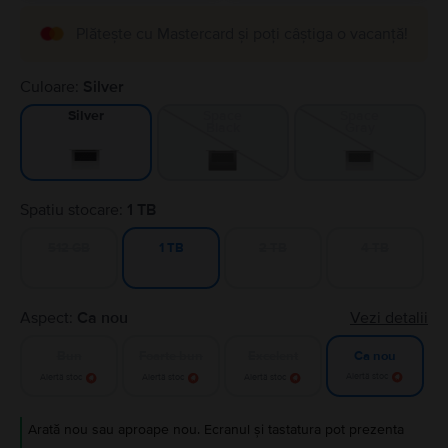
Plătește cu Mastercard și poți câștiga o vacanță!
Culoare:
Silver
Space
Space
Silver
Black
Gray
Spatiu stocare:
1 TB
512 GB
2 TB
4 TB
1 TB
Aspect:
Ca nou
Vezi detalii
Bun
Foarte bun
Excelent
Ca nou
Alertă stoc
Alertă stoc
Alertă stoc
Alertă stoc
Arată nou sau aproape nou. Ecranul și tastatura pot prezenta