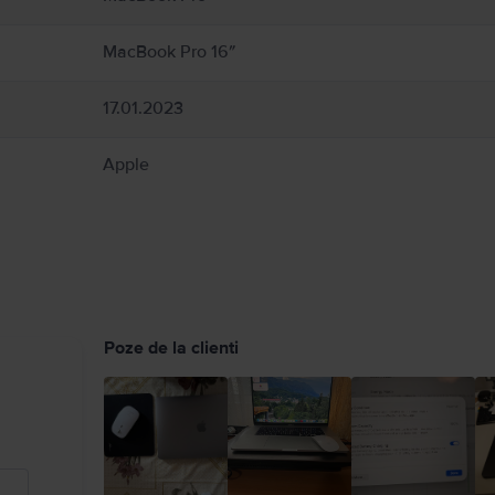
ice pot interfera cu dispozitivele medicale. Consultați medicul și producătorul dis
uide/macbook-air/apd9b8f7aa11/mac
MacBook Pro 16″
17.01.2023
Apple
Poze de la clienti