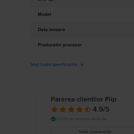
electromagnetice. Acești magneți și aceste câmpuri electromagnet
medical. Detalii complete la:
https://support.apple.com/ro-ro/g
Model
Data lansare
Producator procesor
Vezi toate specificațiile
Parerea clientilor Flip
4.9
/5
24379 de recenzii verificate
Toate review-urile