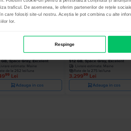
liza traficul. De asemenea, le oferim partenerilor de rețele sociale
Ultimul în
în care folosiți site-ul nostru. Aceștia le pot combina cu alte info
ilor lor.
Respinge
le MacBook Pro 13″ 2020, M1 8
Apple MacBook Pro 13″ 2020, M
es, 8 GB, 8 core GPU
Cores, 8 GB, 8 core GPU
 GB, Space Gray, Excelent
512 GB, Space Gray, Excelent
Livrare estimata:
Maine
Livrare estimata:
Maine
ate de la 262 lei/luna
Rate de la 275 lei/luna
99
99
49
Lei
3.299
Lei
Adauga in cos
Adauga in cos