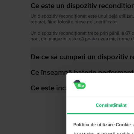
Ce este un dispozitiv recondițio
Un dispozitiv recondiționat este unul deja utilizat,
reparat, fiind folosite piese noi, certificate.
Un dispozitiv recondiționat trece prin până la 67 
nou, din magazin, este că poate avea mici urme de
De ce să cumperi un dispozitiv 
Ce înseamnă baterie performant
Ce este inclus în cutia dispozitiv
Consimțământ
Politica de utilizare Cookie-
Acest site utilizează cookie-u