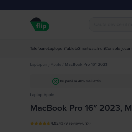
Telefoane
Laptopuri
Tablete
Smartwatch-uri
Console jocuri
Laptopuri
Apple
/
MacBook Pro 16″ 2023
/
Cu până la 40% mai ieftin
Laptop Apple
MacBook Pro 16″ 2023, M
4.9
24379
review-uri