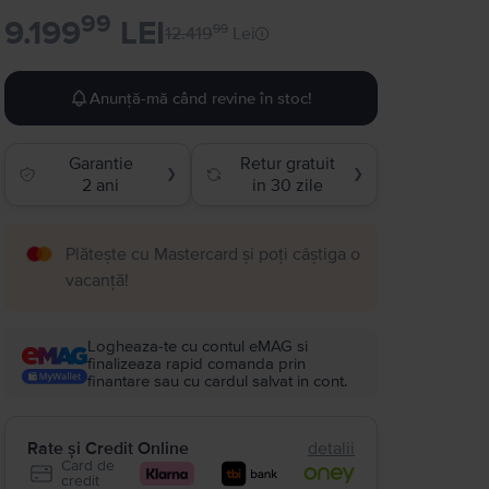
99
9.199
LEI
99
12.419
Lei
Anunță-mă când revine în stoc!
Garantie
Retur gratuit
❯
❯
2 ani
in 30 zile
Plătește cu Mastercard și poți câștiga o
vacanță!
Logheaza-te cu contul eMAG si
finalizeaza rapid comanda prin
finantare sau cu cardul salvat in cont.
Rate și Credit Online
detalii
Card de
credit