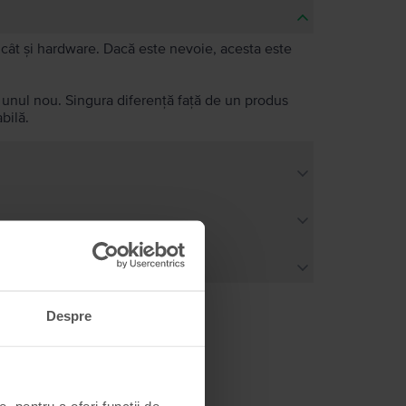
e, cât și hardware. Dacă este nevoie, acesta este
a unul nou. Singura diferență față de un produs
bilă.
Despre
, pentru a oferi funcții de