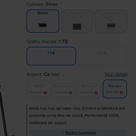
Culoare:
Silver
Space
Space
Silver
Black
Gray
Spatiu stocare:
1 TB
2 TB
1 TB
Aspect:
Ca nou
Vezi detalii
Bun
Foarte bun
Excelent
Ca nou
Alertă stoc
Alertă stoc
Alertă stoc
Alertă stoc
Arată nou sau aproape nou. Ecranul și tastatura pot
prezenta urme fine de uzură. Performanță 100%,
indiferent de aspect.
Perfect funcțional