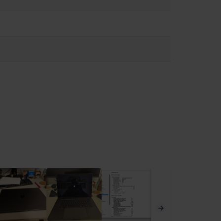
pozitivului medical pentru informații despre dispozitivul dvs.