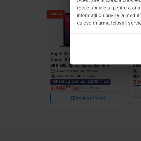
rețele sociale și pentru a ana
- 100 Lei
informații cu privire la modul 
culese în urma folosirii servici
Apple MacBook Air 13″ 2020, M1 8
App
Cores, 8 GB, 7 core GPU
Cor
256 GB, Space Gray, Excelent
256
Livrare estimata:
Maine
Rate de la 208 lei/luna
R
99
3.1
Pret cu Genius: 2.399
Lei
99
2.499
Lei
99
2.599
Lei
Adauga in cos