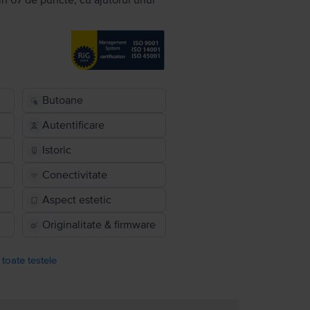
în 67 de puncte, cu ajutorul unui
Butoane
Autentificare
Istoric
Conectivitate
Aspect estetic
Originalitate & firmware
 toate testele