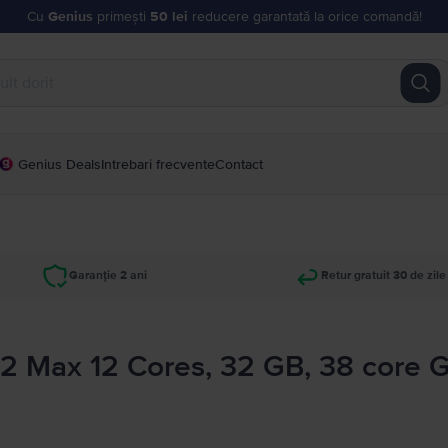
Cu
Genius
primești
50 lei
reducere garantată la orice comandă!
Genius Deals
Intrebari frecvente
Contact
Garanție 2 ani
Retur gratuit 30 de zile
2 Max 12 Cores, 32 GB, 38 core 