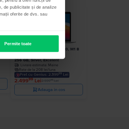
, de publicitate și de analize
 stoc
- 100 Lei
rmații oferite de dvs. sau
Permite toate
1 8
Apple MacBook Air 13″ 2020, M1 8
Cores, 8 GB, 7 core GPU
256 GB, Silver, Excelent
Livrare estimata:
Maine
Rate de la 208 lei/luna
99
Pret cu Genius: 2.399
Lei
99
2.499
Lei
99
2.599
Lei
Adauga in cos