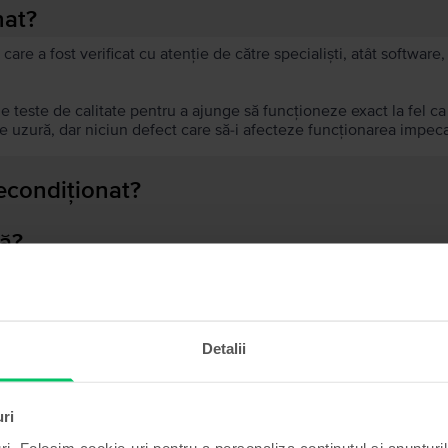
nat?
 care a fost verificat cu atenție de către specialiști, atât softwar
de teste de calitate pentru a ajunge să funcționeze exact la fel c
 uzură, dar niciun defect care să-i afecteze funcționarea impeca
recondiționat?
ă?
ului?
Detalii
Produse similare căutării tale
uri
ri. Folosim cookie-uri pentru a personaliza conținutul și anunțurile