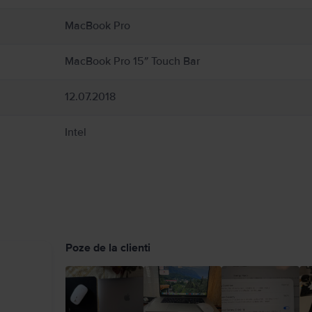
vată în jurul MacBook‑ului și a adaptorului de alimentare și manipulați‑le cu grijă. Pe 
entare în timpul funcționării sau cuplării la o sursă de alimentare. MacBook conțin
MacBook Pro
ice pot interfera cu dispozitivele medicale. Consultați medicul și producătorul dis
uide/macbook-air/apd9b8f7aa11/mac
MacBook Pro 15″ Touch Bar
12.07.2018
Intel
Poze de la clienti