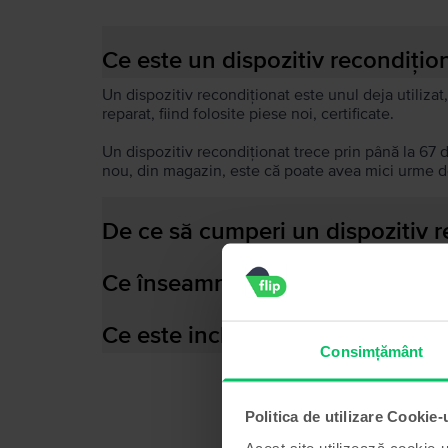
Ce este un dispozitiv recondițio
Un dispozitiv recondiționat este unul deja utilizat,
reparat, fiind folosite piese noi, certificate.
Un dispozitiv recondiționat trece prin până la 67 
nou, din magazin, este că poate avea mici urme de
De ce să cumperi un dispozitiv 
Ce înseamnă baterie performant
Ce este inclus în cutia dispozitiv
Consimțământ
Politica de utilizare Cookie-
Acest site utilizează cookie-u