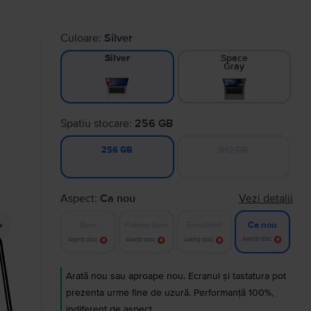
Culoare:
Silver
Space
Silver
Gray
Spatiu stocare:
256 GB
512 GB
256 GB
Aspect:
Ca nou
Vezi detalii
Bun
Foarte bun
Excelent
Ca nou
Alertă stoc
Alertă stoc
Alertă stoc
Alertă stoc
Arată nou sau aproape nou. Ecranul și tastatura pot
prezenta urme fine de uzură. Performanță 100%,
indiferent de aspect.