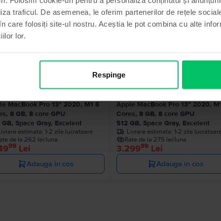
Produse similare căutării tale
liza traficul. De asemenea, le oferim partenerilor de rețele sociale
în care folosiți site-ul nostru. Aceștia le pot combina cu alte info
ilor lor.
Ultimul în
Respinge
le MacBook Pro 13″ 2020, M1 8
Apple MacBook Pro 13″ 2020, M
es, 8 GB, 8 core GPU
Cores, 8 GB, 8 core GPU
 GB, Space Gray, Excelent
512 GB, Space Gray, Excelent
Livrare estimata:
1-2 zile lucratoare
Livrare estimata:
1-2 zile lucratoar
ate de la 262 lei/luna
Rate de la 275 lei/luna
99
99
49
Lei
3.299
Lei
Adauga in cos
Adauga in cos