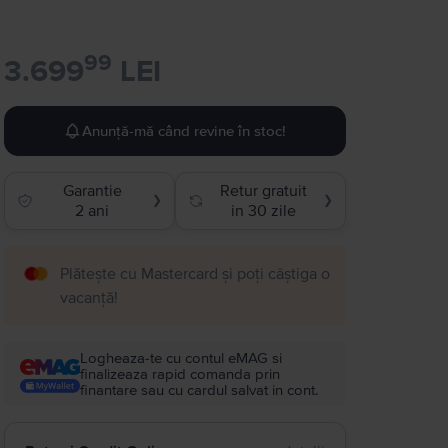
99
3.699
LEI
Anunță-mă când revine în stoc!
Garantie
Retur gratuit
❯
❯
2 ani
in 30 zile
Plătește cu Mastercard și poți câștiga o
vacanță!
Logheaza-te cu contul eMAG si
finalizeaza rapid comanda prin
finantare sau cu cardul salvat in cont.