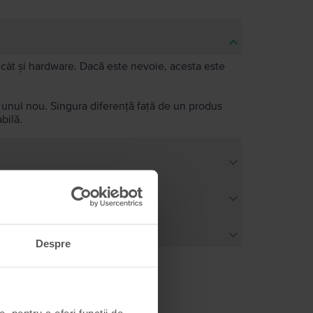
e, cât și hardware. Dacă este nevoie, acesta este
a unul nou. Singura diferență față de un produs
bilă.
Despre
, pentru a oferi funcții de