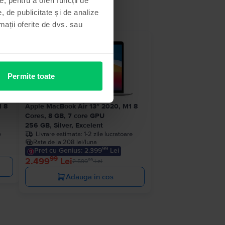
, de publicitate și de analize
rmații oferite de dvs. sau
 stoc
- 100 Lei
Permite toate
1 8
Apple MacBook Air 13″ 2020, M1 8
Cores, 8 GB, 7 core GPU
256 GB, Silver, Excelent
e
Livrare estimata:
1-2 zile lucratoare
Rate de la 208 lei/luna
99
Pret cu Genius: 2.399
Lei
99
2.499
Lei
99
2.599
Lei
Adauga in cos