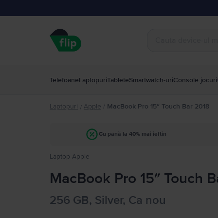
Telefoane
Laptopuri
Tablete
Smartwatch-uri
Console jocuri
Laptopuri
Apple
/
MacBook Pro 15″ Touch Bar 2018
/
Cu până la 40% mai ieftin
Laptop Apple
MacBook Pro 15″ Touch B
256 GB, Silver, Ca nou