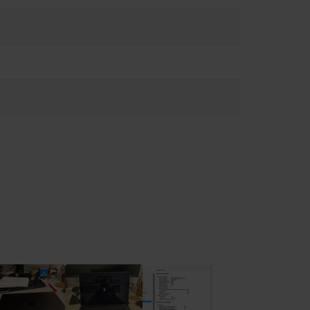
cât posibil, evitați situațiile în care pielea dvs. s-ar afla în
e magneți, precum și componente și antene care emit câmpuri
pozitivului medical pentru informații despre dispozitivul dvs.