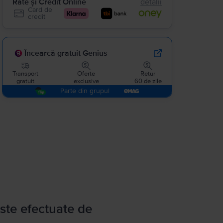
Rate și Credit Online
detalii
Card de
credit
Încearcă gratuit Genius
Transport
Oferte
Retur
gratuit
exclusive
60 de zile
Parte din grupul
ste efectuate de