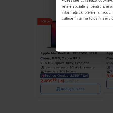
rețele sociale și pentru a ana
informații cu privire la modul 
culese în urma folosirii servici
- 100 Lei
Apple MacBook Air 13″ 2020, M1 8
App
Cores, 8 GB, 7 core GPU
Cor
256 GB, Space Gray, Excelent
256
Livrare estimata:
1-2 zile lucratoare
Rate de la 208 lei/luna
R
99
3.1
Pret cu Genius: 2.399
Lei
99
2.499
Lei
99
2.599
Lei
Adauga in cos