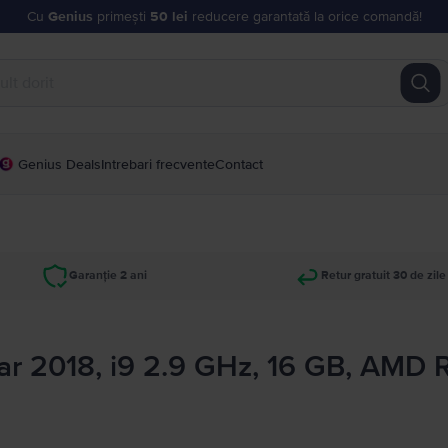
Cu
Genius
primești
50 lei
reducere garantată la orice comandă!
Genius Deals
Intrebari frecvente
Contact
Garanție 2 ani
Retur gratuit 30 de zile
ar 2018, i9 2.9 GHz, 16 GB, AMD