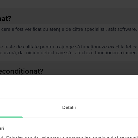
nat?
 care a fost verificat cu atenție de către specialiști, atât softwar
de teste de calitate pentru a ajunge să funcționeze exact la fel c
 uzură, dar niciun defect care să-i afecteze funcționarea impeca
recondiționat?
ă?
ului?
Detalii
uri
ri. Folosim cookie-uri pentru a personaliza conținutul și anunțurile