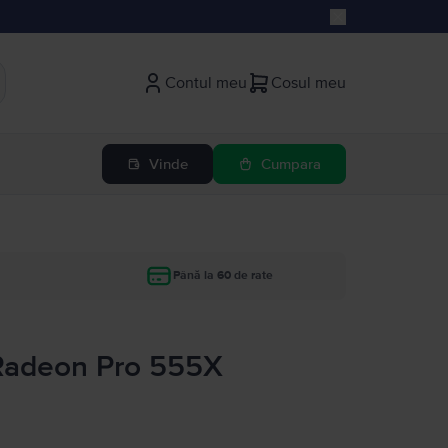
Contul meu
Cosul meu
Vinde
Cumpara
Până la 60 de rate
 Radeon Pro 555X