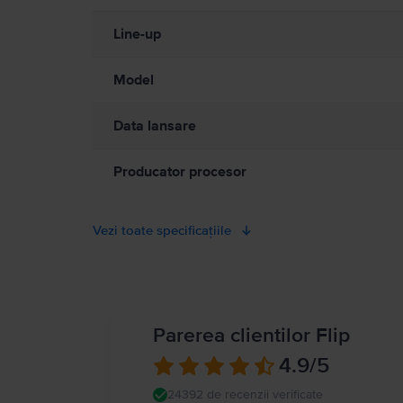
vătămare cauzată de căldură, permiteți întotdeauna o ventilație adec
contact prelungit cu un dispozitiv sau cu adaptorul său de alim
Line-up
electromagnetice. Acești magneți și aceste câmpuri electromagnet
medical. Detalii complete la:
https://support.apple.com/ro-ro/g
Model
Data lansare
Producator procesor
Vezi toate specificațiile
Parerea clientilor Flip
4.9
/5
24392 de recenzii verificate