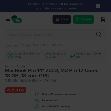
Cu
Genius
primești
50 lei
reducere
garantată la orice comandă!
Vinde
Cumpara
Laptopuri
/
Apple
/
MacBook Pro 14″ 2023
Cu până la 40% mai
Garanție 2
Retur gratuit 30 de
ieftin
ani
zile
Laptop Apple
MacBook Pro 14″ 2023, M3 Pro 12 Cores,
18 GB, 18 core GPU
512 GB, Space Black, Ca nou
-
1.350 Lei