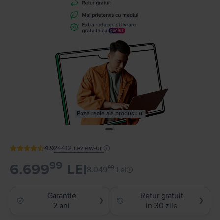
Poze reale ale produsului
4.9
24412
review-uri
99
6.699
LEI
99
8.049
Lei
Garantie
Retur gratuit
❯
❯
2 ani
in 30 zile