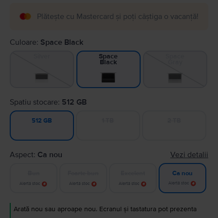
Plătește cu Mastercard și poți câștiga o vacanță!
Culoare:
Space Black
Silver
Space
Space
Gray
Black
Spatiu stocare:
512 GB
1 TB
2 TB
512 GB
Aspect:
Ca nou
Vezi detalii
Bun
Foarte bun
Excelent
Ca nou
Alertă stoc
Alertă stoc
Alertă stoc
Alertă stoc
Arată nou sau aproape nou. Ecranul și tastatura pot prezenta