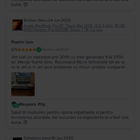
buna. 😍
Emilian Slavu
,
24 Jun 2026
Apple MacBook Pro 16″ Touch Bar 2019, i9 2.3 GHz, 16 GB,
AMD Radeon Pro 5500M, Silver, 1 TB, Ca nou
Foarte bun
5
/5
Review verificat
Am luat un macbook pro 2019 cu intel generatia 9 la 3700
lei. Merge foarte bine. Recomand flip.ro tlefoanele tot de la
ro le am si ni am avut probleme cu niciun produs cumparat.
Raspuns Flip
Salut! Iti multumim pentru opinia impartasita si pentru
increderea acordata. Ne bucuram ca experienta ta a fost una
buna. 😍
Dohotariu Ionut
,
19 Jun 2026