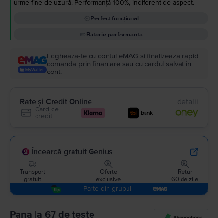
urme fine de uzură. Performanță 100%, indiferent de aspect.
Perfect funcțional
Baterie performanta
Logheaza-te cu contul eMAG si finalizeaza rapid
comanda prin finantare sau cu cardul salvat in
cont.
Rate și Credit Online
detalii
Card de
credit
Încearcă gratuit Genius
Transport
Oferte
Retur
gratuit
exclusive
60 de zile
Parte din grupul
Pana la 67 de teste