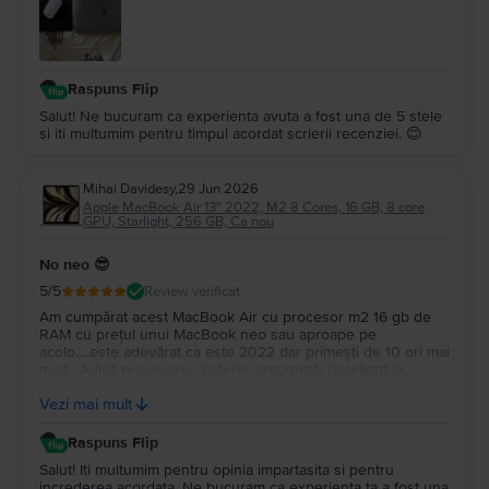
Raspuns Flip
Salut! Ne bucuram ca experienta avuta a fost una de 5 stele
si iti multumim pentru timpul acordat scrierii recenziei. 😊
Mihai Davidesy
,
29 Jun 2026
Apple MacBook Air 13″ 2022, M2 8 Cores, 16 GB, 8 core
GPU, Starlight, 256 GB, Ca nou
No neo 😎
5
/5
Review verificat
Am cumpărat acest MacBook Air cu procesor m2 16 gb de
RAM cu prețul unui MacBook neo sau aproape pe
acolo….este adevărat ca este 2022 dar primești de 10 ori mai
mult . Adică procesare , baterie, amprentă, backlight la
tastatură…și multe altele. Upgrade la Macos tahoe….este un
Vezi mai mult
super portabil …nu îl simți în geantă…Multumesc
Raspuns Flip
Salut! Iti multumim pentru opinia impartasita si pentru
increderea acordata. Ne bucuram ca experienta ta a fost una