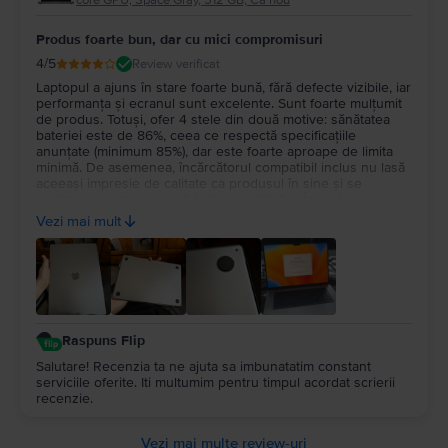
core GPU, Space Gray, 512 GB, Ca nou
Produs foarte bun, dar cu mici compromisuri
4
/5
Review verificat
Laptopul a ajuns în stare foarte bună, fără defecte vizibile, iar
performanța și ecranul sunt excelente. Sunt foarte mulțumit
de produs. Totuși, ofer 4 stele din două motive: sănătatea
bateriei este de 86%, ceea ce respectă specificațiile
anunțate (minimum 85%), dar este foarte aproape de limita
minimă. De asemenea, încărcătorul compatibil inclus nu lasă
aceeași impresie de calitate ca produsul în sine și se
încălzește destul de mult în timpul utilizării. În rest,
experiența cu Flip a fost foarte bună și aș recomanda
Vezi mai mult
serviciul.
Raspuns Flip
Salutare! Recenzia ta ne ajuta sa imbunatatim constant
serviciile oferite. Iti multumim pentru timpul acordat scrierii
recenzie.
Vezi mai multe review-uri