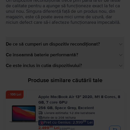
Un dispozitiv recondiționat trece prin până la 67 de teste
de calitate pentru a ajunge să funcționeze exact la fel ca
unul nou. Singura diferență față de un produs nou, din
magazin, este că poate avea mici urme de uzură, dar
niciun defect care să-i afecteze funcționarea impecabilă.
De ce să cumperi un dispozitiv recondiționat?
Ce înseamnă baterie performantă?
Ce este inclus în cutia dispozitivului?
Produse similare căutării tale
- 100 Lei
Apple MacBook Air 13″ 2020, M1 8 Cores, 8
GB, 7 core GPU
256 GB, Space Gray, Excelent
Livrare estimata:
1-2 zile lucratoare
Rate de la 208 lei/luna
99
Pret cu Genius: 2.399
Lei
99
2.499
Lei
99
2.599
Lei