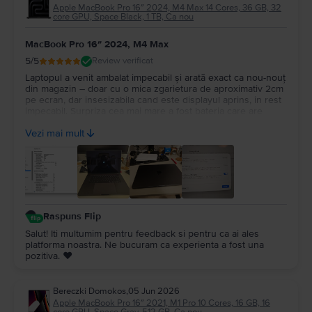
Apple MacBook Pro 16″ 2024, M4 Max 14 Cores, 36 GB, 32
core GPU, Space Black, 1 TB, Ca nou
MacBook Pro 16″ 2024, M4 Max
5
/5
Review verificat
Laptopul a venit ambalat impecabil și arată exact ca nou-nouț
din magazin – doar cu o mica zgarietura de aproximativ 2cm
pe ecran, dar insesizabila cand este displayul aprins, in rest
impecabil. Surpriza cea mai mare a fost bateria care are
100%, cu doar 14 cicluri de incarcare. Recomand Flip din tot
Vezi mai mult
sufletul, chiar fac treabă serioasă!
Raspuns Flip
Salut! Iti multumim pentru feedback si pentru ca ai ales
platforma noastra. Ne bucuram ca experienta a fost una
pozitiva. ❤️
Bereczki Domokos
,
05 Jun 2026
Apple MacBook Pro 16″ 2021, M1 Pro 10 Cores, 16 GB, 16