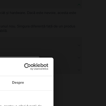
e, cât și hardware. Dacă este nevoie, acesta este
a unul nou. Singura diferență față de un produs
bilă.
Despre
, pentru a oferi funcții de