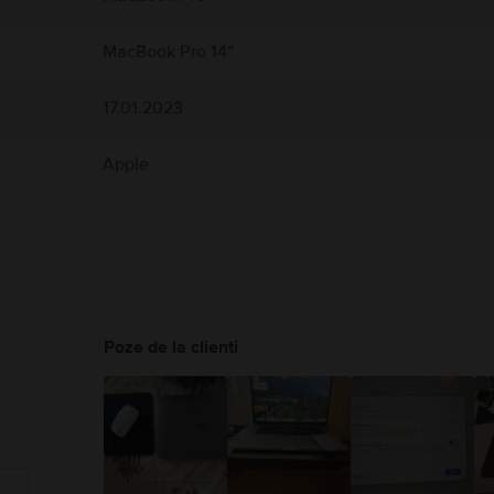
ice pot interfera cu dispozitivele medicale. Consultați medicul și producătorul dis
uide/macbook-air/apd9b8f7aa11/mac
MacBook Pro 14″
17.01.2023
Apple
Poze de la clienti