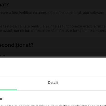
nat?
 care a fost verificat cu atenție de către specialiști, atât softwar
de teste de calitate pentru a ajunge să funcționeze exact la fel c
 uzură, dar niciun defect care să-i afecteze funcționarea impeca
recondiționat?
ă?
ului?
te și câștigă!
Detalii
t poate fi al tău cu un pic
Produse similare căutării tale
de noroc.
uri
ri. Folosim cookie-uri pentru a personaliza conținutul și anunțurile