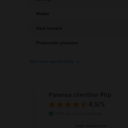
electromagnetice. Acești magneți și aceste câmpuri electromagnet
medical. Detalii complete la:
https://support.apple.com/ro-ro/g
Model
Data lansare
Producator procesor
Vezi toate specificațiile
Parerea clientilor Flip
4.9
/5
24379 de recenzii verificate
Toate review-urile