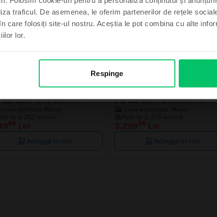
liza traficul. De asemenea, le oferim partenerilor de rețele sociale
Ultimul în
în care folosiți site-ul nostru. Aceștia le pot combina cu alte info
ilor lor.
imt norocos
, mulțumesc
Respinge
le MacBook Pro 13″ 2020, M1 8
Apple MacBook Pro 13″ 2020, M
es, 8 GB, 8 core GPU
Cores, 8 GB, 8 core GPU
 GB, Space Gray, Excelent
512 GB, Space Gray, Excelent
Livrare estimata:
Maine
Livrare estimata:
Maine
ate de la 262 lei/luna
Rate de la 275 lei/luna
99
99
49
Lei
3.299
Lei
Adauga in cos
Adauga in cos