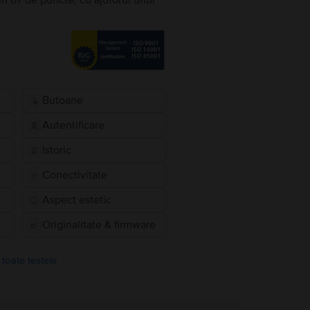
în 67 de puncte, cu ajutorul unui
Butoane
Autentificare
Istoric
Conectivitate
Aspect estetic
Originalitate & firmware
 toate testele