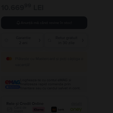
99
10.669
LEI
Anunță-mă când revine în stoc!
Garantie
Retur gratuit
❯
❯
2 ani
in 30 zile
Plătește cu Mastercard și poți câștiga o
vacanță!
Logheaza-te cu contul eMAG si
finalizeaza rapid comanda prin
finantare sau cu cardul salvat in cont.
Rate și Credit Online
detalii
Card de
credit