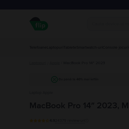
Telefoane
Laptopuri
Tablete
Smartwatch-uri
Console jocuri
Laptopuri
Apple
/
MacBook Pro 14″ 2023
/
Cu până la 40% mai ieftin
Laptop Apple
MacBook Pro 14″ 2023, M
4.9
24379
review-uri