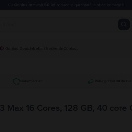
Cu
Genius
primești
50 lei
reducere garantată la orice comandă!
Genius Deals
Intrebari frecvente
Contact
Garanție 2 ani
Retur gratuit 30 de zile
3 Max 16 Cores, 128 GB, 40 core