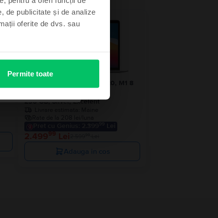
, de publicitate și de analize
 stoc
- 100 Lei
rmații oferite de dvs. sau
Permite toate
1 8
Apple MacBook Air 13″ 2020, M1 8
Cores, 8 GB, 7 core GPU
256 GB, Silver, Excelent
Livrare estimata:
Maine
Rate de la 208 lei/luna
99
Pret cu Genius: 2.399
Lei
99
2.499
Lei
99
2.599
Lei
Adauga in cos