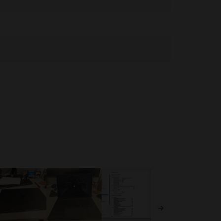
pozitivului medical pentru informații despre dispozitivul dvs.