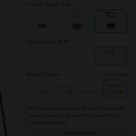
Culoare:
Space Gray
Silver
Space
Space
Black
Gray
Spatiu stocare:
4 TB
1 TB
2 TB
4 TB
Aspect:
Ca nou
Vezi detalii
Bun
Foarte bun
Excelent
Ca nou
Alertă stoc
Alertă stoc
Alertă stoc
Alertă stoc
Arată nou sau aproape nou. Ecranul și tastatura pot
prezenta urme fine de uzură. Performanță 100%,
indiferent de aspect.
Perfect funcțional