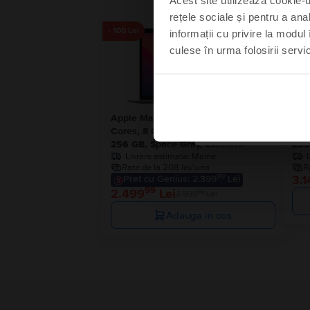
rețele sociale și pentru a ana
- 100 Lei
informații cu privire la modul 
culese în urma folosirii servici
Mă s
Nu
Apple MacBook Air 13″ 2020, M1 8
App
Cores, 8 GB, 7 core GPU
Cor
256 GB, Space Gray, Excelent
256
Livrare estimata:
Maine
Rate de la 208 lei/luna
R
99
3.1
Pret cu Genius: 2.399
Lei
99
2.499
Lei
99
2.599
Lei
Adauga in cos