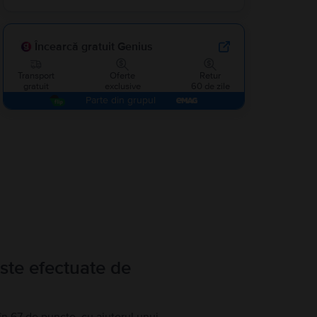
Încearcă gratuit Genius
Transport
Oferte
Retur
gratuit
exclusive
60 de zile
Parte din grupul
ste efectuate de