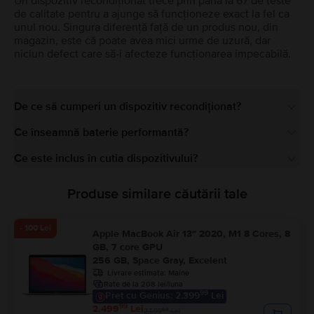
Un dispozitiv recondiționat trece prin până la 67 de teste
de calitate pentru a ajunge să funcționeze exact la fel ca
unul nou. Singura diferență față de un produs nou, din
magazin, este că poate avea mici urme de uzură, dar
niciun defect care să-i afecteze funcționarea impecabilă.
De ce să cumperi un dispozitiv recondiționat?
Ce înseamnă baterie performantă?
Ce este inclus în cutia dispozitivului?
Produse similare căutării tale
- 100 Lei
Apple MacBook Air 13″ 2020, M1 8 Cores, 8
GB, 7 core GPU
256 GB, Space Gray, Excelent
Livrare estimata:
Maine
Rate de la 208 lei/luna
99
Pret cu Genius: 2.399
Lei
99
2.499
Lei
99
2.599
Lei