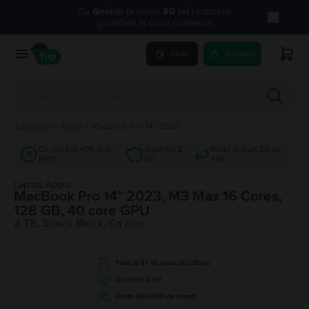
Cu
Genius
primești
50 lei
reducere
garantată la orice comandă!
Vinde
Cumpara
Laptopuri
/
Apple
/
MacBook Pro 14″ 2023
Cu până la 40% mai
Garanție 2
Retur gratuit 30 de
ieftin
ani
zile
Laptop Apple
MacBook Pro 14″ 2023, M3 Max 16 Cores,
128 GB, 40 core GPU
2 TB, Space Black, Ca nou