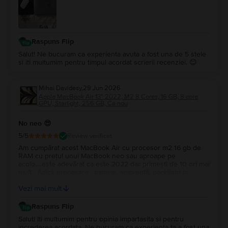
Raspuns Flip
Salut! Ne bucuram ca experienta avuta a fost una de 5 stele
si iti multumim pentru timpul acordat scrierii recenziei. 😊
Mihai Davidesy
,
29 Jun 2026
Apple MacBook Air 13″ 2022, M2 8 Cores, 16 GB, 8 core
GPU, Starlight, 256 GB, Ca nou
No neo 😎
5
/5
Review verificat
Am cumpărat acest MacBook Air cu procesor m2 16 gb de
RAM cu prețul unui MacBook neo sau aproape pe
acolo….este adevărat ca este 2022 dar primești de 10 ori mai
mult . Adică procesare , baterie, amprentă, backlight la
tastatură…și multe altele. Upgrade la Macos tahoe….este un
Vezi mai mult
super portabil …nu îl simți în geantă…Multumesc
Raspuns Flip
Salut! Iti multumim pentru opinia impartasita si pentru
increderea acordata. Ne bucuram ca experienta ta a fost una