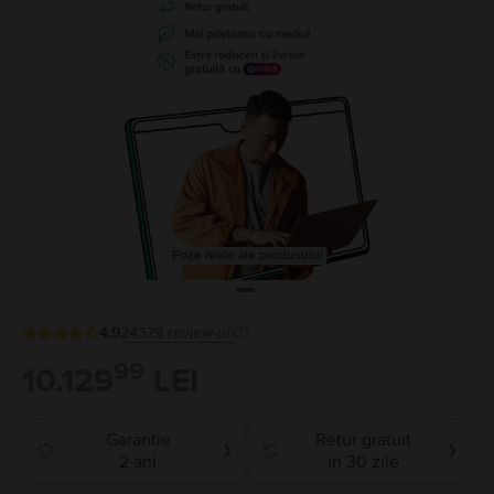
Poze reale ale produsului
4.9
24379
review-uri
99
10.129
LEI
Garantie
Retur gratuit
❯
❯
2 ani
in 30 zile