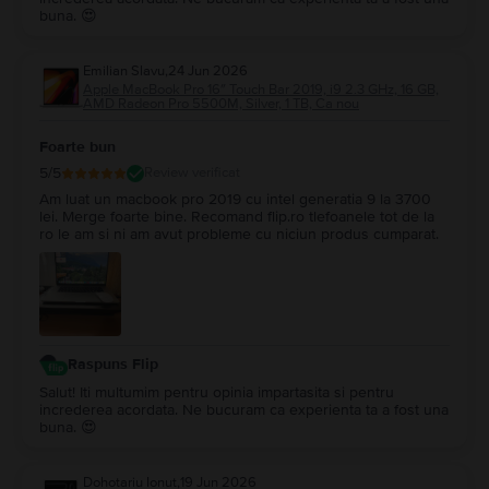
buna. 😍
Emilian Slavu
,
24 Jun 2026
Apple MacBook Pro 16″ Touch Bar 2019, i9 2.3 GHz, 16 GB,
AMD Radeon Pro 5500M, Silver, 1 TB, Ca nou
Foarte bun
5
/5
Review verificat
Am luat un macbook pro 2019 cu intel generatia 9 la 3700
lei. Merge foarte bine. Recomand flip.ro tlefoanele tot de la
ro le am si ni am avut probleme cu niciun produs cumparat.
Raspuns Flip
Salut! Iti multumim pentru opinia impartasita si pentru
increderea acordata. Ne bucuram ca experienta ta a fost una
buna. 😍
Dohotariu Ionut
,
19 Jun 2026