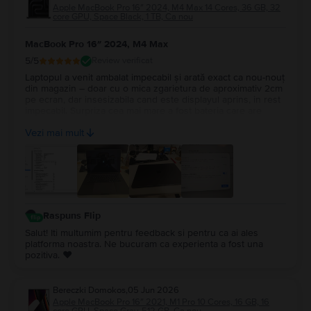
Apple MacBook Pro 16″ 2024, M4 Max 14 Cores, 36 GB, 32
core GPU, Space Black, 1 TB, Ca nou
MacBook Pro 16″ 2024, M4 Max
5
/5
Review verificat
Laptopul a venit ambalat impecabil și arată exact ca nou-nouț
din magazin – doar cu o mica zgarietura de aproximativ 2cm
pe ecran, dar insesizabila cand este displayul aprins, in rest
impecabil. Surpriza cea mai mare a fost bateria care are
100%, cu doar 14 cicluri de incarcare. Recomand Flip din tot
Vezi mai mult
sufletul, chiar fac treabă serioasă!
Raspuns Flip
Salut! Iti multumim pentru feedback si pentru ca ai ales
platforma noastra. Ne bucuram ca experienta a fost una
pozitiva. ❤️
Bereczki Domokos
,
05 Jun 2026
Apple MacBook Pro 16″ 2021, M1 Pro 10 Cores, 16 GB, 16