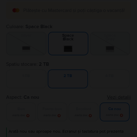
Plătește cu Mastercard și poți câștiga o vacanță!
Culoare:
Space Black
Silver
Space
Space
Gray
Black
Spatiu stocare:
2 TB
1 TB
4 TB
2 TB
Aspect:
Ca nou
Vezi detalii
Bun
Foarte bun
Excelent
Ca nou
Alertă stoc
Alertă stoc
Alertă stoc
Alertă stoc
Arată nou sau aproape nou. Ecranul și tastatura pot prezenta