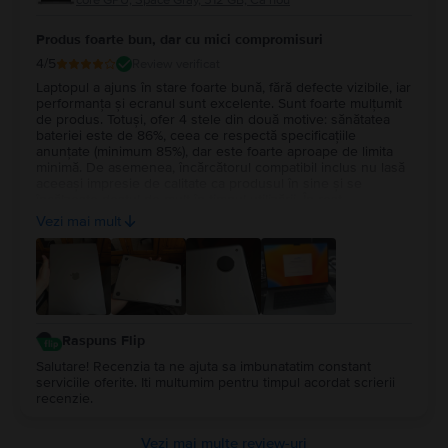
core GPU, Space Gray, 512 GB, Ca nou
Produs foarte bun, dar cu mici compromisuri
4
/5
Review verificat
Laptopul a ajuns în stare foarte bună, fără defecte vizibile, iar
performanța și ecranul sunt excelente. Sunt foarte mulțumit
de produs. Totuși, ofer 4 stele din două motive: sănătatea
bateriei este de 86%, ceea ce respectă specificațiile
anunțate (minimum 85%), dar este foarte aproape de limita
minimă. De asemenea, încărcătorul compatibil inclus nu lasă
aceeași impresie de calitate ca produsul în sine și se
încălzește destul de mult în timpul utilizării. În rest,
experiența cu Flip a fost foarte bună și aș recomanda
Vezi mai mult
serviciul.
Raspuns Flip
Salutare! Recenzia ta ne ajuta sa imbunatatim constant
serviciile oferite. Iti multumim pentru timpul acordat scrierii
recenzie.
Vezi mai multe review-uri