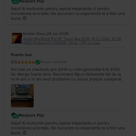
Raspuns Flip
Salut! Iti multumim pentru opinia impartasita si pentru
increderea acordata. Ne bucuram ca experienta ta a fost una
buna. 😍
Emilian Slavu
,
24 Jun 2026
Apple MacBook Pro 16″ Touch Bar 2019, i9 2.3 GHz, 16 GB,
AMD Radeon Pro 5500M, Silver, 1 TB, Ca nou
Foarte bun
5
/5
Review verificat
Am luat un macbook pro 2019 cu intel generatia 9 la 3700
lei. Merge foarte bine. Recomand flip.ro tlefoanele tot de la
ro le am si ni am avut probleme cu niciun produs cumparat.
Raspuns Flip
Salut! Iti multumim pentru opinia impartasita si pentru
increderea acordata. Ne bucuram ca experienta ta a fost una
buna. 😍