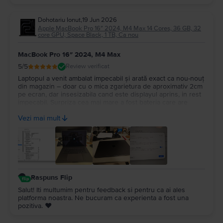
Dohotariu Ionut
,
19 Jun 2026
Apple MacBook Pro 16″ 2024, M4 Max 14 Cores, 36 GB, 32
core GPU, Space Black, 1 TB, Ca nou
MacBook Pro 16″ 2024, M4 Max
5
/5
Review verificat
Laptopul a venit ambalat impecabil și arată exact ca nou-nouț
din magazin – doar cu o mica zgarietura de aproximativ 2cm
pe ecran, dar insesizabila cand este displayul aprins, in rest
impecabil. Surpriza cea mai mare a fost bateria care are
100%, cu doar 14 cicluri de incarcare. Recomand Flip din tot
Vezi mai mult
sufletul, chiar fac treabă serioasă!
Raspuns Flip
Salut! Iti multumim pentru feedback si pentru ca ai ales
platforma noastra. Ne bucuram ca experienta a fost una
pozitiva. ❤️