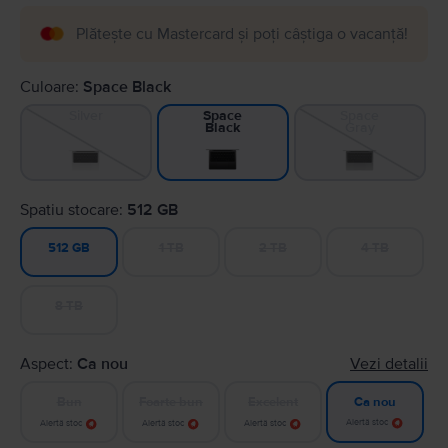
Plătește cu Mastercard și poți câștiga o vacanță!
Culoare:
Space Black
Silver
Space
Space
Gray
Black
Spatiu stocare:
512 GB
1 TB
2 TB
4 TB
512 GB
8 TB
Aspect:
Ca nou
Vezi detalii
Bun
Foarte bun
Excelent
Ca nou
Alertă stoc
Alertă stoc
Alertă stoc
Alertă stoc