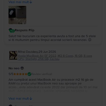
Vezi mai mult
Mulțumesc pentru experiența plăcută!
Raspuns Flip
Salut! Ne bucuram ca experienta avuta a fost una de 5 stele
si iti multumim pentru timpul acordat scrierii recenziei. 😊
Mihai Davidesy
,
29 Jun 2026
Apple MacBook Air 13″ 2022, M2 8 Cores, 16 GB, 8 core
GPU, Starlight, 256 GB, Ca nou
No neo 😎
5
/5
Review verificat
Am cumpărat acest MacBook Air cu procesor m2 16 gb de
RAM cu prețul unui MacBook neo sau aproape pe
acolo….este adevărat ca este 2022 dar primești de 10 ori mai
mult . Adică procesare , baterie, amprentă, backlight la
tastatură…și multe altele. Upgrade la Macos tahoe….este un
Vezi mai mult
super portabil …nu îl simți în geantă…Multumesc