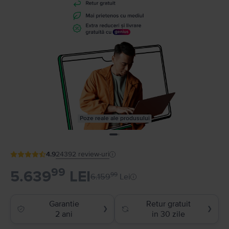
Poze reale ale produsului
4.9
24392
review-uri
99
5.639
LEI
99
6.159
Lei
Garantie
Retur gratuit
❯
❯
2 ani
in 30 zile