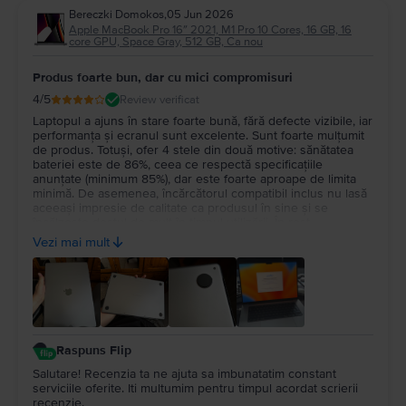
Bereczki Domokos
,
05 Jun 2026
Apple MacBook Pro 16″ 2021, M1 Pro 10 Cores, 16 GB, 16
core GPU, Space Gray, 512 GB, Ca nou
Produs foarte bun, dar cu mici compromisuri
4
/5
Review verificat
Laptopul a ajuns în stare foarte bună, fără defecte vizibile, iar
performanța și ecranul sunt excelente. Sunt foarte mulțumit
de produs. Totuși, ofer 4 stele din două motive: sănătatea
bateriei este de 86%, ceea ce respectă specificațiile
anunțate (minimum 85%), dar este foarte aproape de limita
minimă. De asemenea, încărcătorul compatibil inclus nu lasă
aceeași impresie de calitate ca produsul în sine și se
încălzește destul de mult în timpul utilizării. În rest,
experiența cu Flip a fost foarte bună și aș recomanda
Vezi mai mult
serviciul.
Raspuns Flip
Salutare! Recenzia ta ne ajuta sa imbunatatim constant
serviciile oferite. Iti multumim pentru timpul acordat scrierii
recenzie.