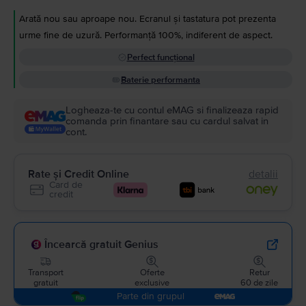
Arată nou sau aproape nou. Ecranul și tastatura pot prezenta
urme fine de uzură. Performanță 100%, indiferent de aspect.
Perfect funcțional
Baterie performanta
Logheaza-te cu contul eMAG si finalizeaza rapid
comanda prin finantare sau cu cardul salvat in
cont.
Rate și Credit Online
detalii
Card de
credit
Încearcă gratuit Genius
Transport
Oferte
Retur
gratuit
exclusive
60 de zile
Parte din grupul