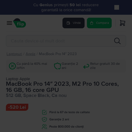
Cu
Genius
primești
50 lei
reducere
garantată la orice comandă!
Vinde
Cumpara
Laptopuri
/
Apple
/
MacBook Pro 14″ 2023
Cu până la 40% mai
Garanție 2
Retur gratuit 30 de
ieftin
ani
zile
Laptop Apple
MacBook Pro 14″ 2023, M2 Pro 10 Cores,
16 GB, 16 core GPU
512 GB, Space Black, Ca nou
-
520 Lei