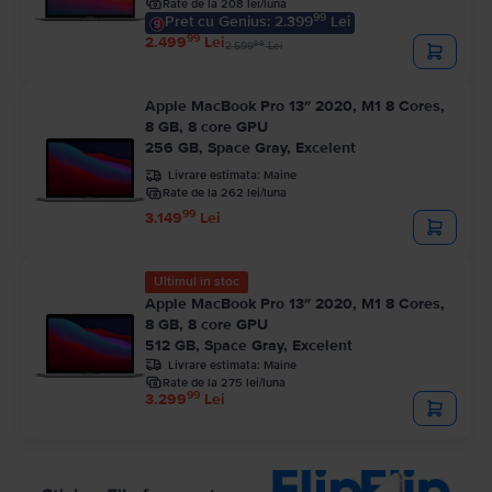
Rate de la 208 lei/luna
99
Pret cu Genius: 2.399
Lei
99
2.499
Lei
99
2.599
Lei
Apple MacBook Pro 13″ 2020, M1 8 Cores,
8 GB, 8 core GPU
256 GB, Space Gray, Excelent
Livrare estimata:
Maine
Rate de la 262 lei/luna
99
3.149
Lei
Ultimul în stoc
Apple MacBook Pro 13″ 2020, M1 8 Cores,
8 GB, 8 core GPU
512 GB, Space Gray, Excelent
Livrare estimata:
Maine
Rate de la 275 lei/luna
99
3.299
Lei