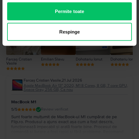
5
4
Permite toate
Poze de la clienti
3
2
1
Respinge
Farcaș Cristian
Emilian Slavu
Dohotariu Ionut
Dohotariu Ionut
Vasile
Farcaș Cristian Vasile
,
21 Jul 2026
Apple MacBook Air 13″ 2020, M1 8 Cores, 8 GB, 7 core GPU,
Space Gray, 256 GB, Ca nou
MacBook M1
5
/5
Review verificat
Sunt foarte mulțumit de MacBook-ul M1 cumpărat de pe
Flip.ro. Produsul a ajuns exact așa cum a fost descris,
funcționează impecabil și arată foarte bine. Procesul de
comandă și livrare a fost rapid și fără probleme. Recomand
cu încredere Flip.ro pentru seriozitate și produse de calitate.