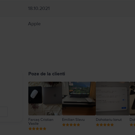
18.10.2021
Apple
Poze de la clienti
Farcaș Cristian
Emilian Slavu
Dohotariu Ionut
Doh
Vasile