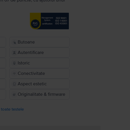
în 67 de puncte, cu ajutorul unui
Butoane
Autentificare
Istoric
Conectivitate
Aspect estetic
Originalitate & firmware
 toate testele