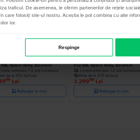
liza traficul. De asemenea, le oferim partenerilor de rețele sociale
Ultimul în
în care folosiți site-ul nostru. Aceștia le pot combina cu alte info
ilor lor.
Respinge
le MacBook Pro 13″ 2020, M1 8
Apple MacBook Pro 13″ 2020, M
es, 8 GB, 8 core GPU
Cores, 8 GB, 8 core GPU
 GB, Space Gray, Excelent
512 GB, Space Gray, Excelent
Livrare estimata:
1-2 zile lucratoare
Livrare estimata:
1-2 zile lucratoar
ate de la 262 lei/luna
Rate de la 275 lei/luna
99
99
49
Lei
3.299
Lei
Adauga in cos
Adauga in cos