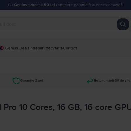
Cu
Genius
primești
50 lei
reducere garantată la orice comandă!
Genius Deals
Intrebari frecvente
Contact
Garanție 2 ani
Retur gratuit 30 de zile
 Pro 10 Cores, 16 GB, 16 core GP