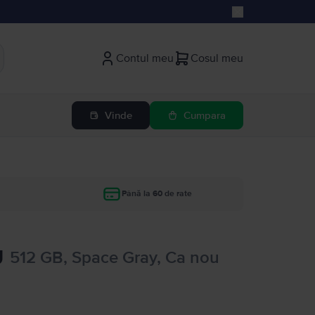
Contul meu
Cosul meu
Vinde
Cumpara
Până la 60 de rate
U
512 GB, Space Gray, Ca nou