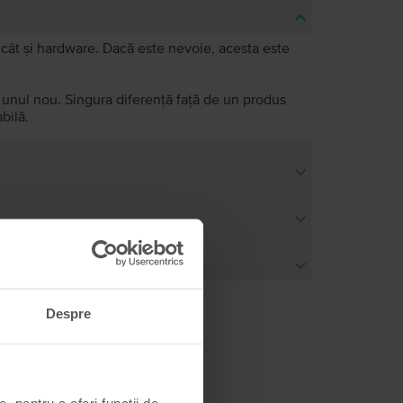
e, cât și hardware. Dacă este nevoie, acesta este
a unul nou. Singura diferență față de un produs
bilă.
Despre
, pentru a oferi funcții de