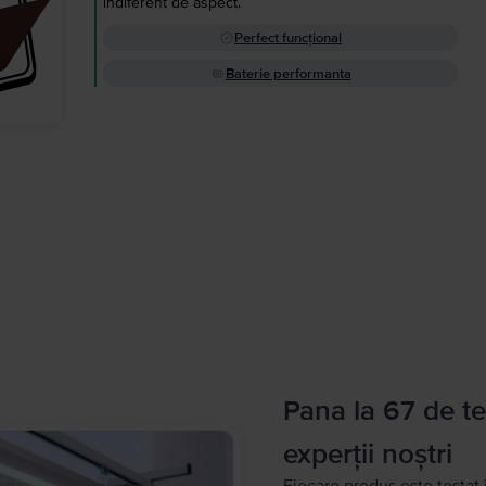
indiferent de aspect.
Perfect funcțional
Baterie performanta
Pana la 67 de te
experții noștri