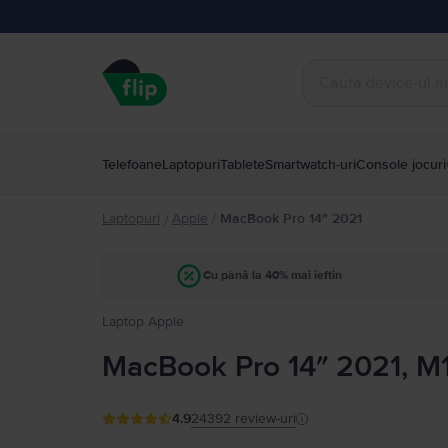
Telefoane
Laptopuri
Tablete
Smartwatch-uri
Console jocuri
Laptopuri
Apple
/
MacBook Pro 14″ 2021
/
Cu până la 40% mai ieftin
Laptop Apple
MacBook Pro 14″ 2021, M1
4.9
24392
review-uri