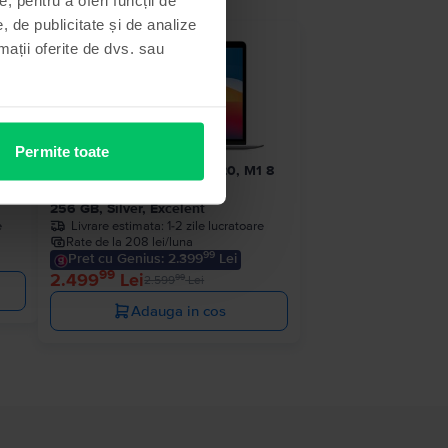
, de publicitate și de analize
 stoc
- 100 Lei
rmații oferite de dvs. sau
Permite toate
1 8
Apple MacBook Air 13″ 2020, M1 8
Cores, 8 GB, 7 core GPU
256 GB, Silver, Excelent
e
Livrare estimata:
1-2 zile lucratoare
Rate de la 208 lei/luna
99
Pret cu Genius: 2.399
Lei
99
2.499
Lei
99
2.599
Lei
Adauga in cos