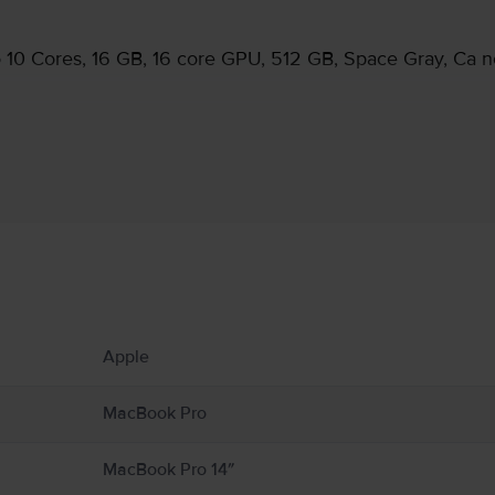
 10 Cores, 16 GB, 16 core GPU, 512 GB, Space Gray, Ca 
Informatii producator
 produs.
atoare sau șemineuri, locuri în care temperaturile ar putea depăși 100°C. Țineți Ma
Apple
acBook-ul de umezeală, umiditate sau fenomene meteo precum ploaia, ninsoarea și ceaț
vată în jurul MacBook‑ului și a adaptorului de alimentare și manipulați‑le cu grijă. Pe 
entare în timpul funcționării sau cuplării la o sursă de alimentare. MacBook conțin
MacBook Pro
ice pot interfera cu dispozitivele medicale. Consultați medicul și producătorul dis
uide/macbook-air/apd9b8f7aa11/mac
MacBook Pro 14″