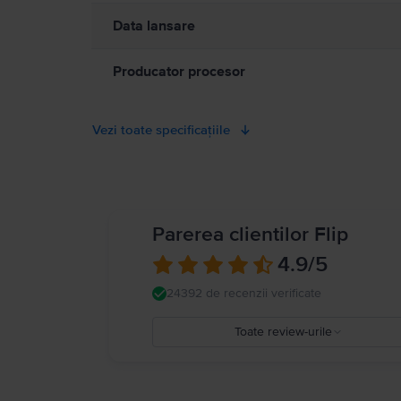
Data lansare
Producator procesor
Vezi toate specificațiile
Parerea clientilor Flip
4.9
/5
24392 de recenzii verificate
Toate review-urile
5
4
3