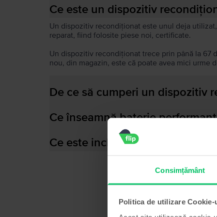
Ce este un dispozitiv recondițio
Un dispozitiv recondiționat este unul deja utilizat,
reparat, fiind folosite piese noi, certificate.
Un dispozitiv recondiționat trece prin până la 67 
nou, din magazin, este că poate avea mici urme de
De ce să cumperi un dispozitiv 
Ce înseamnă baterie performant
Ce este inclus în cutia dispozitiv
Consimțământ
Politica de utilizare Cookie-
Acest site utilizează cookie-u