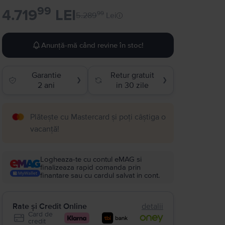
99
4.719
LEI
99
5.289
Lei
Anunță-mă când revine în stoc!
Garantie
Retur gratuit
❯
❯
2 ani
in 30 zile
Plătește cu Mastercard și poți câștiga o
vacanță!
Logheaza-te cu contul eMAG si
finalizeaza rapid comanda prin
finantare sau cu cardul salvat in cont.
Rate și Credit Online
detalii
Card de
credit