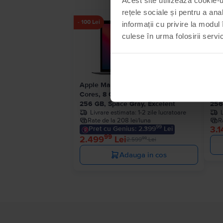
rețele sociale și pentru a ana
- 100 Lei
informații cu privire la modul 
culese în urma folosirii servici
Apple MacBook Air 13″ 2020, M1 8
App
Cores, 8 GB, 7 core GPU
Cor
256 GB, Space Gray, Excelent
256
Livrare estimata:
1-2 zile lucratoare
Rate de la 208 lei/luna
R
99
3.1
Pret cu Genius: 2.399
Lei
99
2.499
Lei
99
2.599
Lei
Adauga in cos