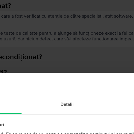
nat?
 care a fost verificat cu atenție de către specialiști, atât softwar
de teste de calitate pentru a ajunge să funcționeze exact la fel c
 uzură, dar niciun defect care să-i afecteze funcționarea impeca
recondiționat?
ă?
ului?
Detalii
Produse similare căutării tale
uri
ri. Folosim cookie-uri pentru a personaliza conținutul și anunțurile