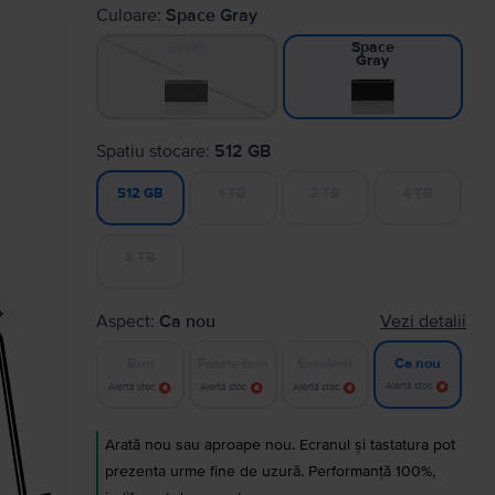
Culoare:
Space Gray
Silver
Space
Gray
Spatiu stocare:
512 GB
1 TB
2 TB
4 TB
512 GB
8 TB
Aspect:
Ca nou
Vezi detalii
Bun
Foarte bun
Excelent
Ca nou
Alertă stoc
Alertă stoc
Alertă stoc
Alertă stoc
Arată nou sau aproape nou. Ecranul și tastatura pot
prezenta urme fine de uzură. Performanță 100%,