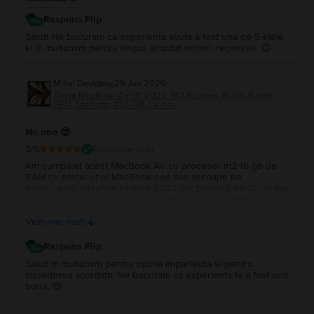
Raspuns Flip
Salut! Ne bucuram ca experienta avuta a fost una de 5 stele
si iti multumim pentru timpul acordat scrierii recenziei. 😊
Mihai Davidesy
,
29 Jun 2026
Apple MacBook Air 13″ 2022, M2 8 Cores, 16 GB, 8 core
GPU, Starlight, 256 GB, Ca nou
No neo 😎
5
/5
Review verificat
Am cumpărat acest MacBook Air cu procesor m2 16 gb de
RAM cu prețul unui MacBook neo sau aproape pe
acolo….este adevărat ca este 2022 dar primești de 10 ori mai
mult . Adică procesare , baterie, amprentă, backlight la
tastatură…și multe altele. Upgrade la Macos tahoe….este un
Vezi mai mult
super portabil …nu îl simți în geantă…Multumesc
Raspuns Flip
Salut! Iti multumim pentru opinia impartasita si pentru
increderea acordata. Ne bucuram ca experienta ta a fost una
buna. 😍