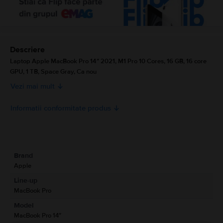
Descriere
Laptop Apple MacBook Pro 14″ 2021, M1 Pro 10 Cores, 16 GB, 16 core
GPU, 1 TB, Space Gray, Ca nou
Vezi mai mult
Informatii conformitate produs
Informatii siguranta produs
Specificații
Brand
Informatii producator
Apple
Line-up
Informatii persoana responsabila
MacBook Pro
Model
Informatii siguranta produs
MacBook Pro 14″