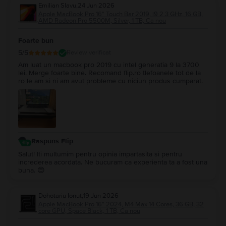
Emilian Slavu
,
24 Jun 2026
Apple MacBook Pro 16″ Touch Bar 2019, i9 2.3 GHz, 16 GB,
AMD Radeon Pro 5500M, Silver, 1 TB, Ca nou
Foarte bun
5
/5
Review verificat
Am luat un macbook pro 2019 cu intel generatia 9 la 3700
lei. Merge foarte bine. Recomand flip.ro tlefoanele tot de la
ro le am si ni am avut probleme cu niciun produs cumparat.
Raspuns Flip
Salut! Iti multumim pentru opinia impartasita si pentru
increderea acordata. Ne bucuram ca experienta ta a fost una
buna. 😍
Dohotariu Ionut
,
19 Jun 2026
Apple MacBook Pro 16″ 2024, M4 Max 14 Cores, 36 GB, 32
core GPU, Space Black, 1 TB, Ca nou