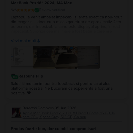
MacBook Pro 16″ 2024, M4 Max
5
/5
Review verificat
Laptopul a venit ambalat impecabil și arată exact ca nou-nouț
din magazin – doar cu o mica zgarietura de aproximativ 2cm
pe ecran, dar insesizabila cand este displayul aprins, in rest
impecabil. Surpriza cea mai mare a fost bateria care are
100%, cu doar 14 cicluri de incarcare. Recomand Flip din tot
Vezi mai mult
sufletul, chiar fac treabă serioasă!
Raspuns Flip
Salut! Iti multumim pentru feedback si pentru ca ai ales
platforma noastra. Ne bucuram ca experienta a fost una
pozitiva. ❤️
Bereczki Domokos
,
05 Jun 2026
Apple MacBook Pro 16″ 2021, M1 Pro 10 Cores, 16 GB, 16
core GPU, Space Gray, 512 GB, Ca nou
Produs foarte bun, dar cu mici compromisuri