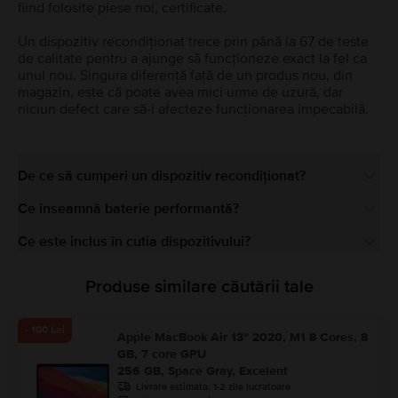
fiind folosite piese noi, certificate.
Un dispozitiv recondiționat trece prin până la 67 de teste
de calitate pentru a ajunge să funcționeze exact la fel ca
unul nou. Singura diferență față de un produs nou, din
magazin, este că poate avea mici urme de uzură, dar
niciun defect care să-i afecteze funcționarea impecabilă.
De ce să cumperi un dispozitiv recondiționat?
Ce înseamnă baterie performantă?
Ce este inclus în cutia dispozitivului?
Produse similare căutării tale
- 100 Lei
Apple MacBook Air 13″ 2020, M1 8 Cores, 8
GB, 7 core GPU
256 GB, Space Gray, Excelent
Livrare estimata:
1-2 zile lucratoare