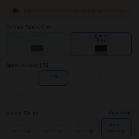
Plătește cu Mastercard și poți câștiga o vacanță!
Culoare:
Space Gray
Silver
Space
Gray
Spatiu stocare:
1 TB
512 GB
2 TB
4 TB
1 TB
8 TB
Aspect:
Ca nou
Vezi detalii
Bun
Foarte bun
Excelent
Ca nou
Alertă stoc
Alertă stoc
Alertă stoc
Alertă stoc