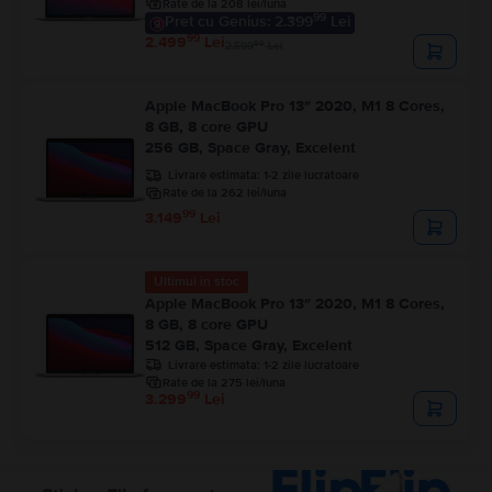
Rate de la 208 lei/luna
99
Pret cu Genius: 2.399
Lei
99
2.499
Lei
99
2.599
Lei
Apple MacBook Pro 13″ 2020, M1 8 Cores,
8 GB, 8 core GPU
256 GB, Space Gray, Excelent
Livrare estimata:
1-2 zile lucratoare
Rate de la 262 lei/luna
99
3.149
Lei
Ultimul în stoc
Apple MacBook Pro 13″ 2020, M1 8 Cores,
8 GB, 8 core GPU
512 GB, Space Gray, Excelent
Livrare estimata:
1-2 zile lucratoare
Rate de la 275 lei/luna
99
3.299
Lei