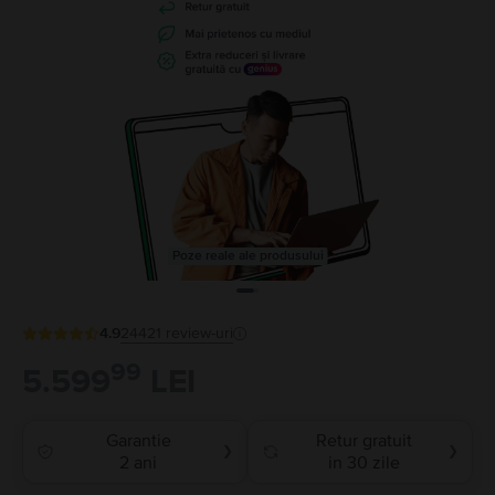
Poze reale ale produsului
4.9
24421
review-uri
99
5.599
LEI
Garantie
Retur gratuit
❯
❯
2 ani
in 30 zile