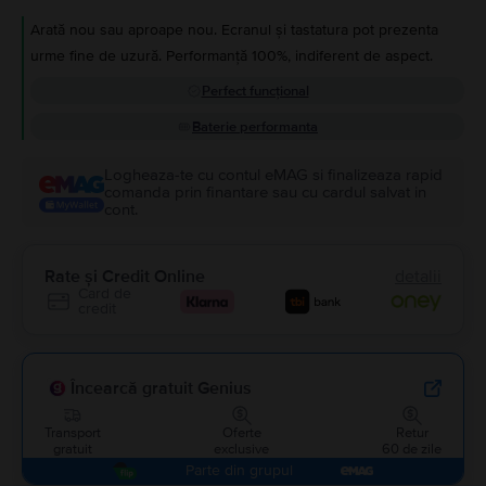
Arată nou sau aproape nou. Ecranul și tastatura pot prezenta
urme fine de uzură. Performanță 100%, indiferent de aspect.
Perfect funcțional
Baterie performanta
Logheaza-te cu contul eMAG si finalizeaza rapid
comanda prin finantare sau cu cardul salvat in
cont.
Rate și Credit Online
detalii
Card de
credit
Încearcă gratuit Genius
Transport
Oferte
Retur
gratuit
exclusive
60 de zile
Parte din grupul