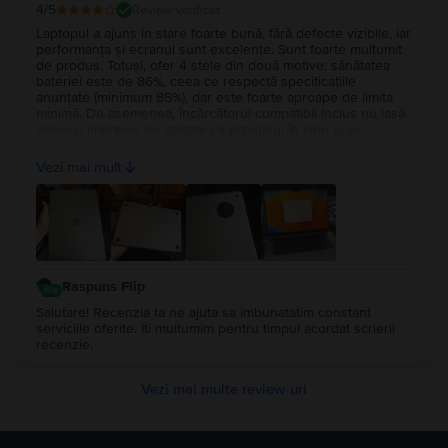
4
/5
Review verificat
Laptopul a ajuns în stare foarte bună, fără defecte vizibile, iar
performanța și ecranul sunt excelente. Sunt foarte mulțumit
de produs. Totuși, ofer 4 stele din două motive: sănătatea
bateriei este de 86%, ceea ce respectă specificațiile
anunțate (minimum 85%), dar este foarte aproape de limita
minimă. De asemenea, încărcătorul compatibil inclus nu lasă
aceeași impresie de calitate ca produsul în sine și se
încălzește destul de mult în timpul utilizării. În rest,
experiența cu Flip a fost foarte bună și aș recomanda
Vezi mai mult
serviciul.
Raspuns Flip
Salutare! Recenzia ta ne ajuta sa imbunatatim constant
serviciile oferite. Iti multumim pentru timpul acordat scrierii
recenzie.
Vezi mai multe review-uri