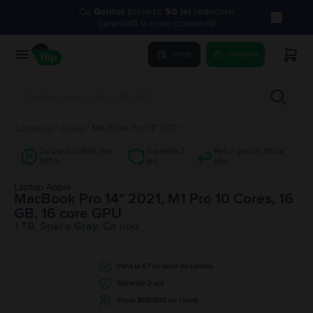
Cu
Genius
primești
50 lei
reducere
garantată la orice comandă!
Vinde
Cumpara
Laptopuri
/
Apple
/
MacBook Pro 14″ 2021
Cu până la 40% mai
Garanție 2
Retur gratuit 30 de
ieftin
ani
zile
Laptop Apple
MacBook Pro 14″ 2021, M1 Pro 10 Cores, 16
GB, 16 core GPU
1 TB, Space Gray, Ca nou