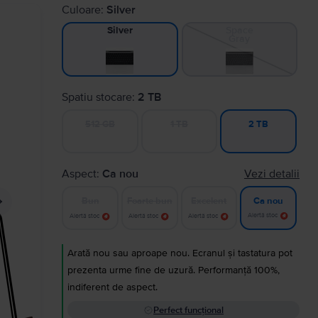
Culoare:
Silver
Space
Silver
Gray
Spatiu stocare:
2 TB
512 GB
1 TB
2 TB
Aspect:
Ca nou
Vezi detalii
Bun
Foarte bun
Excelent
Ca nou
Alertă stoc
Alertă stoc
Alertă stoc
Alertă stoc
Arată nou sau aproape nou. Ecranul și tastatura pot
prezenta urme fine de uzură. Performanță 100%,
indiferent de aspect.
Perfect funcțional