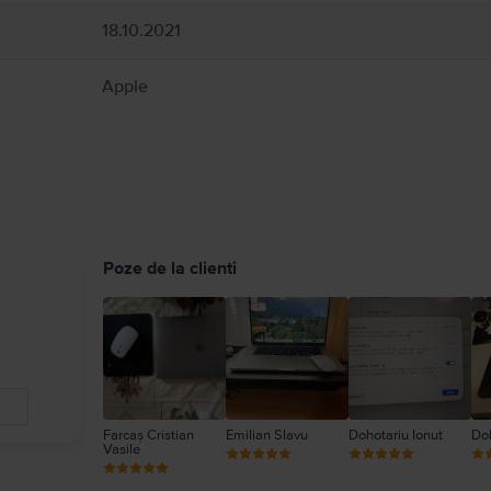
18.10.2021
Apple
Poze de la clienti
Farcaș Cristian
Emilian Slavu
Dohotariu Ionut
Doh
Vasile