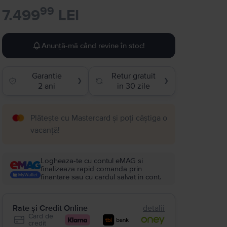
99
7.499
LEI
Anunță-mă când revine în stoc!
Garantie
Retur gratuit
❯
❯
2 ani
in 30 zile
Plătește cu Mastercard și poți câștiga o
vacanță!
Logheaza-te cu contul eMAG si
finalizeaza rapid comanda prin
finantare sau cu cardul salvat in cont.
Rate și Credit Online
detalii
Card de
credit