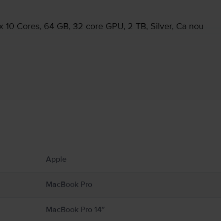
 10 Cores, 64 GB, 32 core GPU, 2 TB, Silver, Ca nou
Informatii producator
 produs.
atoare sau șemineuri, locuri în care temperaturile ar putea depăși 100°C. Țineți Ma
Apple
acBook-ul de umezeală, umiditate sau fenomene meteo precum ploaia, ninsoarea și ceaț
vată în jurul MacBook‑ului și a adaptorului de alimentare și manipulați‑le cu grijă. Pe 
entare în timpul funcționării sau cuplării la o sursă de alimentare. MacBook conțin
MacBook Pro
ice pot interfera cu dispozitivele medicale. Consultați medicul și producătorul dis
uide/macbook-air/apd9b8f7aa11/mac
MacBook Pro 14″