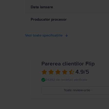
Data lansare
Producator procesor
Vezi toate specificațiile
Parerea clientilor Flip
4.9
/5
24392 de recenzii verificate
Toate review-urile
5
4
3