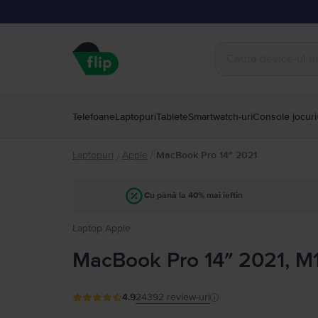
Telefoane
Laptopuri
Tablete
Smartwatch-uri
Console jocuri
Laptopuri
Apple
/
MacBook Pro 14″ 2021
/
Cu până la 40% mai ieftin
Laptop Apple
MacBook Pro 14″ 2021, M
4.9
24392
review-uri