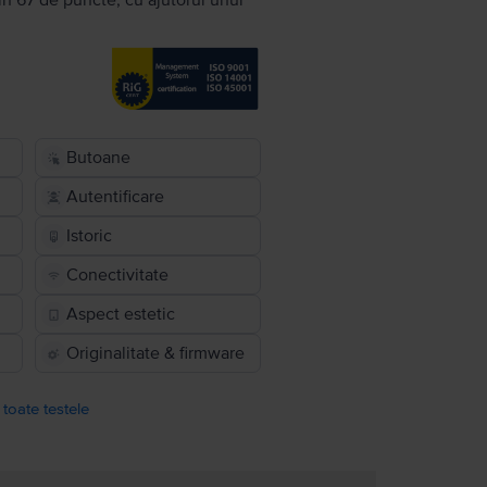
în 67 de puncte, cu ajutorul unui
Butoane
Autentificare
Istoric
Conectivitate
Aspect estetic
Originalitate & firmware
 toate testele