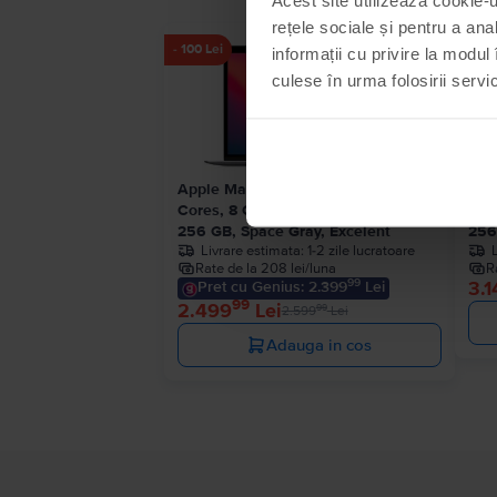
rețele sociale și pentru a ana
- 100 Lei
informații cu privire la modul 
culese în urma folosirii servici
Apple MacBook Air 13″ 2020, M1 8
App
Cores, 8 GB, 7 core GPU
Cor
256 GB, Space Gray, Excelent
256
Livrare estimata:
1-2 zile lucratoare
Rate de la 208 lei/luna
R
99
3.1
Pret cu Genius: 2.399
Lei
99
2.499
Lei
99
2.599
Lei
Adauga in cos