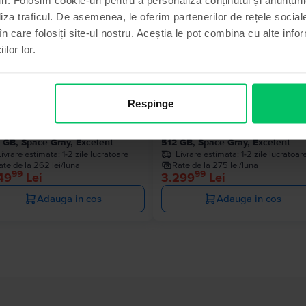
liza traficul. De asemenea, le oferim partenerilor de rețele sociale
Ultimul în
în care folosiți site-ul nostru. Aceștia le pot combina cu alte info
ilor lor.
Respinge
le MacBook Pro 13″ 2020, M1 8
Apple MacBook Pro 13″ 2020, M
es, 8 GB, 8 core GPU
Cores, 8 GB, 8 core GPU
 GB, Space Gray, Excelent
512 GB, Space Gray, Excelent
Livrare estimata:
1-2 zile lucratoare
Livrare estimata:
1-2 zile lucratoar
ate de la 262 lei/luna
Rate de la 275 lei/luna
99
99
49
Lei
3.299
Lei
Adauga in cos
Adauga in cos