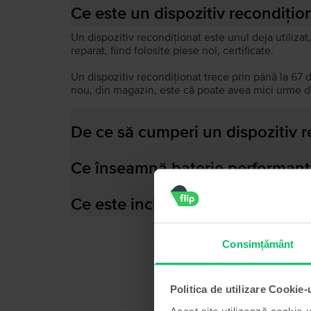
Ce este un dispozitiv recondițio
Un dispozitiv recondiționat este unul deja utilizat,
reparat, fiind folosite piese noi, certificate.
Un dispozitiv recondiționat trece prin până la 67 
nou, din magazin, este că poate avea mici urme de
De ce să cumperi un dispozitiv 
Ce înseamnă baterie performant
Ce este inclus în cutia dispozitiv
Consimțământ
Politica de utilizare Cookie-
Acest site utilizează cookie-u