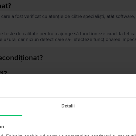
nat?
 care a fost verificat cu atenție de către specialiști, atât softwar
de teste de calitate pentru a ajunge să funcționeze exact la fel c
 uzură, dar niciun defect care să-i afecteze funcționarea impeca
recondiționat?
ă?
ului?
Detalii
Produse similare căutării tale
uri
ri. Folosim cookie-uri pentru a personaliza conținutul și anunțurile