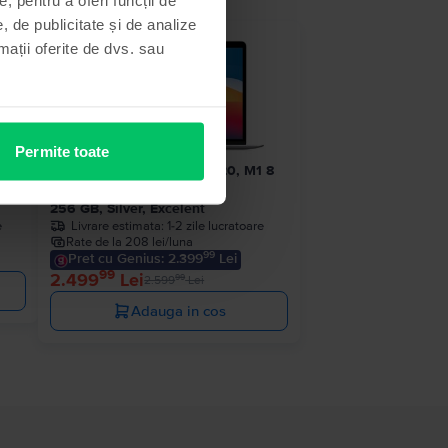
, de publicitate și de analize
 stoc
- 100 Lei
rmații oferite de dvs. sau
Permite toate
1 8
Apple MacBook Air 13″ 2020, M1 8
Cores, 8 GB, 7 core GPU
256 GB, Silver, Excelent
e
Livrare estimata:
1-2 zile lucratoare
Rate de la 208 lei/luna
99
Pret cu Genius: 2.399
Lei
99
2.499
Lei
99
2.599
Lei
Adauga in cos