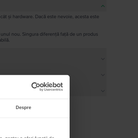
e, cât și hardware. Dacă este nevoie, acesta este
a unul nou. Singura diferență față de un produs
bilă.
Despre
, pentru a oferi funcții de