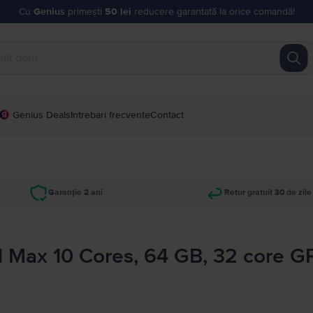
Cu
Genius
primești
50 lei
reducere garantată la orice comandă!
Genius Deals
Intrebari frecvente
Contact
Garanție 2 ani
Retur gratuit 30 de zile
1 Max 10 Cores, 64 GB, 32 core 