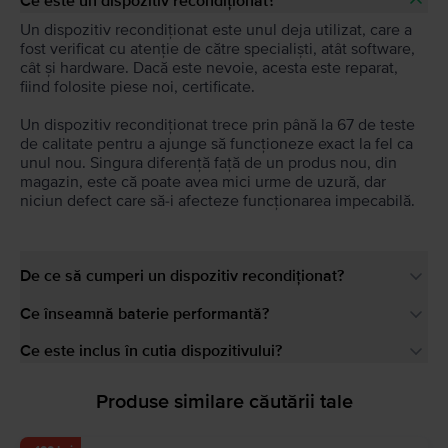
Ce este un dispozitiv recondiționat?
Un dispozitiv recondiționat este unul deja utilizat, care a
fost verificat cu atenție de către specialiști, atât software,
cât și hardware. Dacă este nevoie, acesta este reparat,
fiind folosite piese noi, certificate.
Un dispozitiv recondiționat trece prin până la 67 de teste
de calitate pentru a ajunge să funcționeze exact la fel ca
unul nou. Singura diferență față de un produs nou, din
magazin, este că poate avea mici urme de uzură, dar
niciun defect care să-i afecteze funcționarea impecabilă.
De ce să cumperi un dispozitiv recondiționat?
Ce înseamnă baterie performantă?
Ce este inclus în cutia dispozitivului?
Produse similare căutării tale