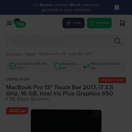
Cu
Genius
primești
50 lei
reducere
garantată la orice comandă!
Vinde
Cumpara
Laptopuri
/
Apple
/
MacBook Pro 13″ Touch Bar 2017
Cu până la 40% mai
Garanție 2
Retur gratuit 30 de
ieftin
ani
zile
Laptop Apple
Ultimul în stoc
MacBook Pro 13″ Touch Bar 2017, i7 3.5
GHz, 16 GB, Intel Iris Plus Graphics 650
1 TB, Silver, Excelent
-
400 Lei