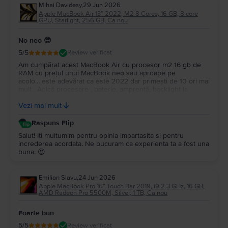
Mihai Davidesy
,
29 Jun 2026
Apple MacBook Air 13″ 2022, M2 8 Cores, 16 GB, 8 core
GPU, Starlight, 256 GB, Ca nou
No neo 😎
5
/5
Review verificat
Am cumpărat acest MacBook Air cu procesor m2 16 gb de
RAM cu prețul unui MacBook neo sau aproape pe
acolo….este adevărat ca este 2022 dar primești de 10 ori mai
mult . Adică procesare , baterie, amprentă, backlight la
tastatură…și multe altele. Upgrade la Macos tahoe….este un
Vezi mai mult
super portabil …nu îl simți în geantă…Multumesc
Raspuns Flip
Salut! Iti multumim pentru opinia impartasita si pentru
increderea acordata. Ne bucuram ca experienta ta a fost una
buna. 😍
Emilian Slavu
,
24 Jun 2026
Apple MacBook Pro 16″ Touch Bar 2019, i9 2.3 GHz, 16 GB,
AMD Radeon Pro 5500M, Silver, 1 TB, Ca nou
Foarte bun
5
/5
Review verificat