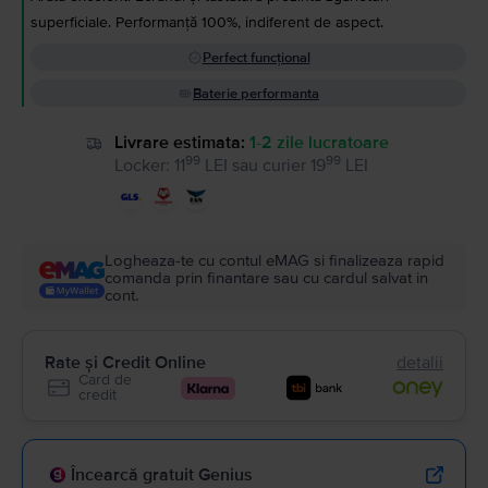
superficiale. Performanță 100%, indiferent de aspect.
Perfect funcțional
Baterie performanta
Livrare estimata:
1-2 zile lucratoare
99
99
Locker
:
11
LEI
sau
curier
19
LEI
Logheaza-te cu contul eMAG si finalizeaza rapid
comanda prin finantare sau cu cardul salvat in
cont.
Rate și Credit Online
detalii
Card de
credit
Încearcă gratuit Genius