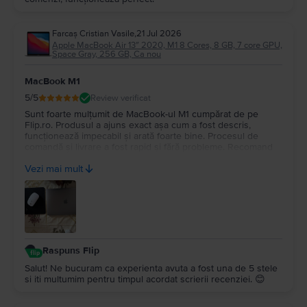
Farcaș Cristian Vasile
,
21 Jul 2026
Apple MacBook Air 13″ 2020, M1 8 Cores, 8 GB, 7 core GPU,
Space Gray, 256 GB, Ca nou
MacBook M1
5
/5
Review verificat
Sunt foarte mulțumit de MacBook-ul M1 cumpărat de pe
Flip.ro. Produsul a ajuns exact așa cum a fost descris,
funcționează impecabil și arată foarte bine. Procesul de
comandă și livrare a fost rapid și fără probleme. Recomand
cu încredere Flip.ro pentru seriozitate și produse de calitate.
Vezi mai mult
Mulțumesc pentru experiența plăcută!
Raspuns Flip
Salut! Ne bucuram ca experienta avuta a fost una de 5 stele
si iti multumim pentru timpul acordat scrierii recenziei. 😊