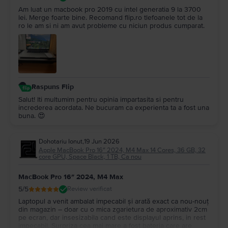
Am luat un macbook pro 2019 cu intel generatia 9 la 3700
lei. Merge foarte bine. Recomand flip.ro tlefoanele tot de la
ro le am si ni am avut probleme cu niciun produs cumparat.
Raspuns Flip
Salut! Iti multumim pentru opinia impartasita si pentru
increderea acordata. Ne bucuram ca experienta ta a fost una
buna. 😍
Dohotariu Ionut
,
19 Jun 2026
Apple MacBook Pro 16″ 2024, M4 Max 14 Cores, 36 GB, 32
core GPU, Space Black, 1 TB, Ca nou
MacBook Pro 16″ 2024, M4 Max
5
/5
Review verificat
Laptopul a venit ambalat impecabil și arată exact ca nou-nouț
din magazin – doar cu o mica zgarietura de aproximativ 2cm
pe ecran, dar insesizabila cand este displayul aprins, in rest
impecabil. Surpriza cea mai mare a fost bateria care are