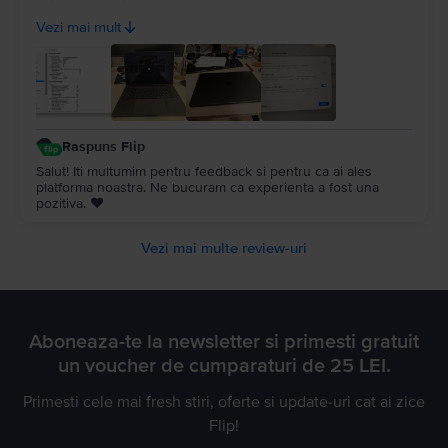
100%, cu doar 14 cicluri de incarcare. Recomand Flip din tot
Vezi mai mult
sufletul, chiar fac treabă serioasă!
Raspuns Flip
Salut! Iti multumim pentru feedback si pentru ca ai ales
platforma noastra. Ne bucuram ca experienta a fost una
pozitiva. ❤️
Vezi mai multe review-uri
Aboneaza-te la newsletter si primesti gratuit
un voucher de cumparaturi de 25 LEI.
Primesti cele mai fresh stiri, oferte si update-uri cat ai zice
Flip!