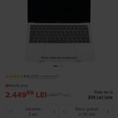
Poze reale ale produsului
4.9
24392
review-uri
Alertă preț
99
Rate de la
2.449
LEI
99
2.849
Lei
204
Lei
/
luna
Garantie
Retur gratuit
❯
❯
2 ani
in 30 zile