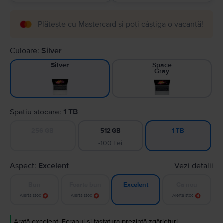
Plătește cu Mastercard și poți câștiga o vacanță!
Culoare:
Silver
Space
Silver
Gray
Spatiu stocare:
1 TB
256 GB
512 GB
1 TB
-100 Lei
Aspect:
Excelent
Vezi detalii
Bun
Foarte bun
Ca nou
Excelent
Alertă stoc
Alertă stoc
Alertă stoc
Arată excelent. Ecranul și tastatura prezintă zgârieturi