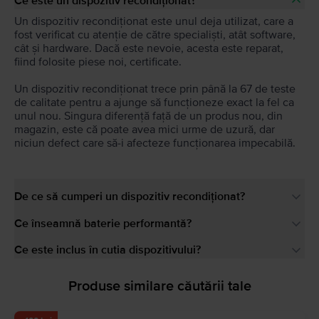
Ce este un dispozitiv recondiționat?
Un dispozitiv recondiționat este unul deja utilizat, care a
fost verificat cu atenție de către specialiști, atât software,
cât și hardware. Dacă este nevoie, acesta este reparat,
fiind folosite piese noi, certificate.
Un dispozitiv recondiționat trece prin până la 67 de teste
de calitate pentru a ajunge să funcționeze exact la fel ca
unul nou. Singura diferență față de un produs nou, din
magazin, este că poate avea mici urme de uzură, dar
niciun defect care să-i afecteze funcționarea impecabilă.
De ce să cumperi un dispozitiv recondiționat?
Ce înseamnă baterie performantă?
Ce este inclus în cutia dispozitivului?
Produse similare căutării tale