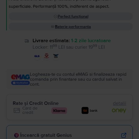
superficiale. Performanță 100%, indiferent de aspect.
Perfect funcțional
Baterie performanta
Livrare estimata:
1-2 zile lucratoare
99
99
Locker
:
11
LEI
sau
curier
19
LEI
Logheaza-te cu contul eMAG si finalizeaza rapid
comanda prin finantare sau cu cardul salvat in
cont.
Rate și Credit Online
detalii
Card de
credit
Încearcă gratuit Genius