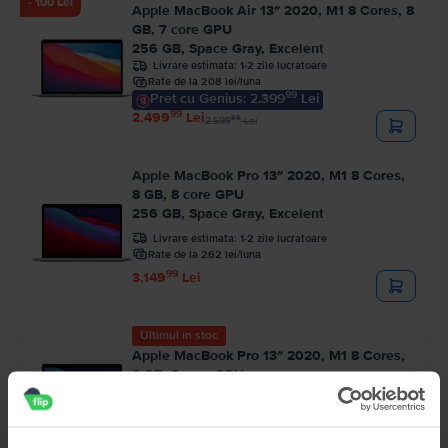
- 100 Lei
Apple MacBook Air 13″ 2020, M1 8 Cores, 8
GB, 7 core GPU
256 GB, Space Gray, Excelent
Livrare estimata:
1-2 zile lucratoare
Rate de la 208 lei/luna
99
Pret cu Genius: 2.399
Lei
99
2.499
Lei
99
2.599
Lei
Apple MacBook Pro 13″ 2020, M1 8 Cores,
8 GB, 8 core GPU
256 GB, Space Gray, Excelent
Livrare estimata:
1-2 zile lucratoare
Rate de la 262 lei/luna
99
3.149
Lei
Ultimul în stoc
Apple MacBook Pro 13″ 2020, M1 8 Cores,
8 GB, 8 core GPU
512 GB, Space Gray, Excelent
Livrare estimata:
1-2 zile lucratoare
Rate de la 275 lei/luna
99
3.299
Lei