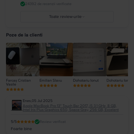
dispozitivul dvs. medical. Detalii complete la:
https://support.apple.com/ro-
24392 de recenzii verificate
ro/guide/macbook-air/apd9b8f7aa11/mac
Toate review-urile
5
4
Poze de la clienti
3
2
1
Farcaș Cristian
Emilian Slavu
Dohotariu Ionut
Dohotariu Ionut
Vasile
Enes
,
05 Jul 2025
Apple MacBook Pro 13″ Touch Bar 2017, i5 3.1 GHz, 8 GB,
Intel Iris Plus Graphics 650, Space Gray, 256 GB, Excelent
5
/5
Review verificat
Foarte bine