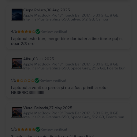
Ciopa Raluca
,
30 Aug 2025
Apple MacBook Pro 13″ Touch Bar 2017, i5 3.1 GHz, 8 GB,
Intel Iris Plus Graphics 650, Silver, 512 GB, Ca nou
4
/5
Review verificat
Laptopul este bun, merge bine dar bateria tine foarte puțin,
doar 2/3 ore
Albu
,
03 Jul 2025
Apple MacBook Pro 13″ Touch Bar 2017, i5 3.1 GHz, 8 GB,
Intel Iris Plus Graphics 650, Space Gray, 256 GB, Foarte bun
1
/5
Review verificat
Laptopul a venit cu parola și nu a fost primit la retur
NESERIOSIIIIIIIIIIIIII
Viorel Beltechi
,
27 May 2025
Apple MacBook Pro 13″ Touch Bar 2017, i5 3.1 GHz, 8 GB,
Intel Iris Plus Graphics 650, Space Gray, 512 GB, Foarte bun
5
/5
Review verificat
Simplu, clar și rapid. Foarte profi! Bravo Flip!