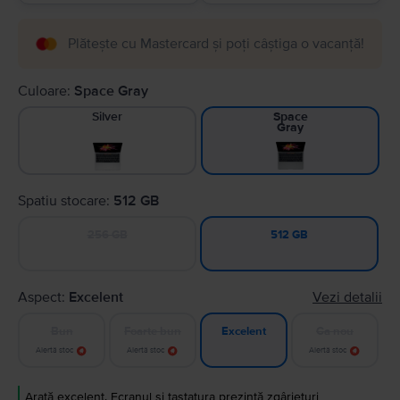
Plătește cu Mastercard și poți câștiga o vacanță!
Culoare:
Space Gray
Silver
Space
Gray
Spatiu stocare:
512 GB
256 GB
512 GB
Aspect:
Excelent
Vezi detalii
Bun
Foarte bun
Ca nou
Excelent
Alertă stoc
Alertă stoc
Alertă stoc
Arată excelent. Ecranul și tastatura prezintă zgârieturi