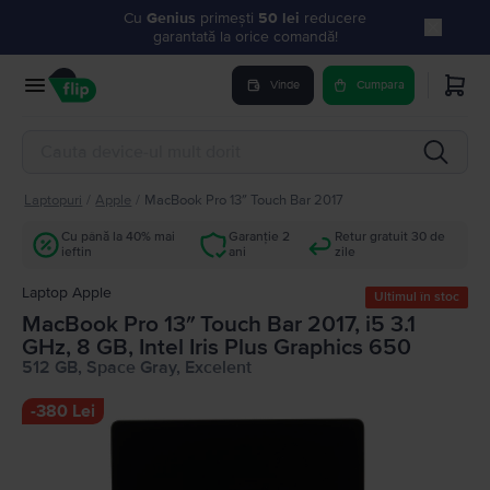
Cu
Genius
primești
50 lei
reducere
garantată la orice comandă!
Vinde
Cumpara
Laptopuri
/
Apple
/
MacBook Pro 13″ Touch Bar 2017
Cu până la 40% mai
Garanție 2
Retur gratuit 30 de
ieftin
ani
zile
Laptop Apple
Ultimul în stoc
MacBook Pro 13″ Touch Bar 2017, i5 3.1
GHz, 8 GB, Intel Iris Plus Graphics 650
512 GB, Space Gray, Excelent
-
380 Lei