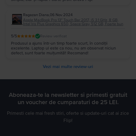
Ragazan Diana
,
06 Nov 2024
Apple MacBook Pro 13″ Touch Bar 2017, i5 3.1 GHz, 8 GB,
Intel Iris Plus Graphics 650, Space Gray, 512 GB, Foarte bun
5
/5
Review verificat
Produsul a ajuns într-un timp foarte scurt, în condiții
excelente. Laptop ul este ca nou, nu am observat niciun
defect, sunt foarte mulțumită!! Recomand!
Vezi mai multe review-uri
Aboneaza-te la newsletter si primesti gratuit
un voucher de cumparaturi de 25 LEI.
Primesti cele mai fresh stiri, oferte si update-uri cat ai zice
Flip!