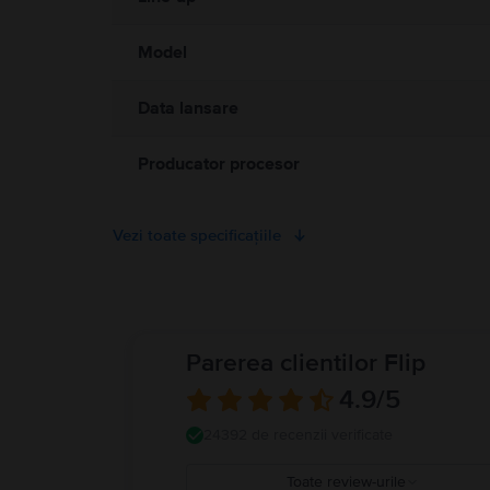
electromagnetice. Acești magneți și aceste câmpuri electromagnet
medical. Detalii complete la:
https://support.apple.com/ro-ro/g
Model
Data lansare
Producator procesor
Vezi toate specificațiile
Parerea clientilor Flip
4.9
/5
24392 de recenzii verificate
Toate review-urile