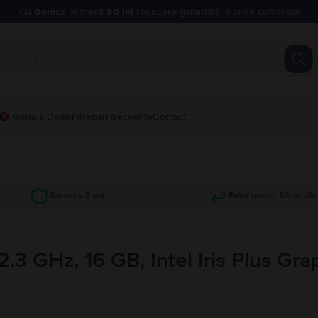
Cu
Genius
primești
50 lei
reducere garantată la orice comandă!
Genius Deals
Intrebari frecvente
Contact
Garanție 2 ani
Retur gratuit 30 de zile
.3 GHz, 16 GB, Intel Iris Plus Gr