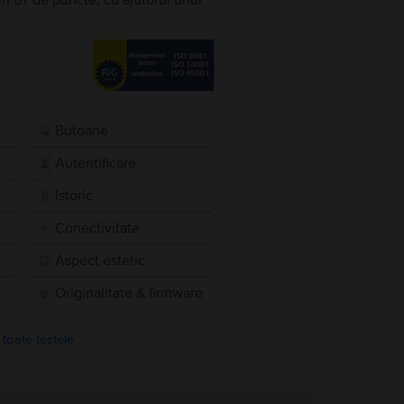
în 67 de puncte, cu ajutorul unui
Butoane
Autentificare
Istoric
Conectivitate
Aspect estetic
Originalitate & firmware
 toate testele