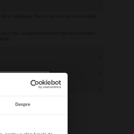
e, cât și hardware. Dacă este nevoie, acesta este
a unul nou. Singura diferență față de un produs
bilă.
Despre
, pentru a oferi funcții de