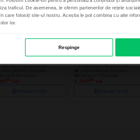
liza traficul. De asemenea, le oferim partenerilor de rețele sociale
Ultimul în
în care folosiți site-ul nostru. Aceștia le pot combina cu alte info
ilor lor.
imt norocos
, mulțumesc
Respinge
le MacBook Pro 13″ 2020, M1 8
Apple MacBook Pro 13″ 2020, M
es, 8 GB, 8 core GPU
Cores, 8 GB, 8 core GPU
 GB, Space Gray, Excelent
512 GB, Space Gray, Excelent
Livrare estimata:
Poimaine
Livrare estimata:
Poimaine
ate de la 262 lei/luna
Rate de la 275 lei/luna
99
99
49
Lei
3.299
Lei
Adauga in cos
Adauga in cos