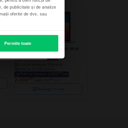
, de publicitate și de analize
 stoc
- 100 Lei
rmații oferite de dvs. sau
Permite toate
1 8
Apple MacBook Air 13″ 2020, M1 8
Cores, 8 GB, 7 core GPU
256 GB, Silver, Excelent
Livrare estimata:
Poimaine
Rate de la 208 lei/luna
99
Pret cu Genius: 2.399
Lei
99
2.499
Lei
99
2.599
Lei
Adauga in cos