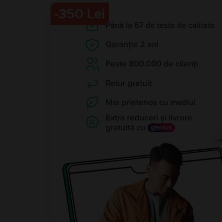
-
350 Lei