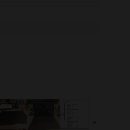
pozitivului medical pentru informații despre dispozitivul dvs.