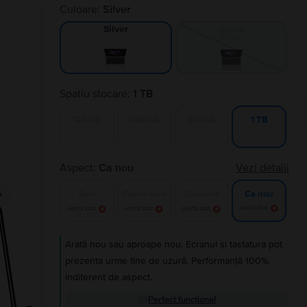
Culoare:
Silver
Space
Silver
Gray
Spatiu stocare:
1 TB
128 GB
256 GB
512 GB
1 TB
Aspect:
Ca nou
Vezi detalii
Bun
Foarte bun
Excelent
Ca nou
Alertă stoc
Alertă stoc
Alertă stoc
Alertă stoc
Arată nou sau aproape nou. Ecranul și tastatura pot
prezenta urme fine de uzură. Performanță 100%,
indiferent de aspect.
Perfect funcțional