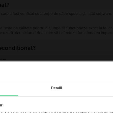
nat?
 care a fost verificat cu atenție de către specialiști, atât softwar
de teste de calitate pentru a ajunge să funcționeze exact la fel c
 uzură, dar niciun defect care să-i afecteze funcționarea impeca
recondiționat?
ă?
ului?
te și câștigă!
Detalii
t poate fi al tău cu un pic
Produse similare căutării tale
de noroc.
uri
ri. Folosim cookie-uri pentru a personaliza conținutul și anunțurile