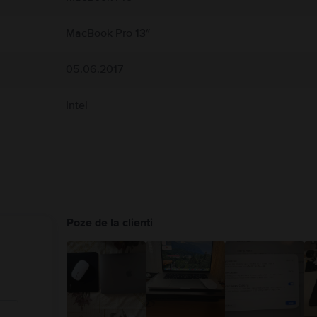
ice pot interfera cu dispozitivele medicale. Consultați medicul și producătorul dis
uide/macbook-air/apd9b8f7aa11/mac
MacBook Pro 13″
05.06.2017
Intel
Poze de la clienti