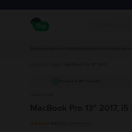
Telefoane
Laptopuri
Tablete
Smartwatch-uri
Console jocuri
Laptopuri
Apple
/
MacBook Pro 13″ 2017
/
Cu până la 40% mai ieftin
Laptop Apple
MacBook Pro 13″ 2017, i5 2
4.9
24392
review-uri