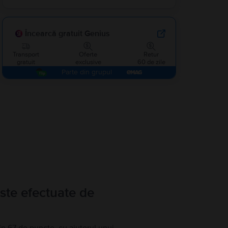
Încearcă gratuit Genius
Transport
Oferte
Retur
gratuit
exclusive
60 de zile
Parte din grupul
ste efectuate de