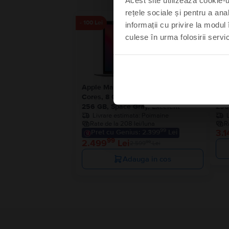
rețele sociale și pentru a ana
- 100 Lei
informații cu privire la modul 
culese în urma folosirii servici
Mă s
Nu
Apple MacBook Air 13″ 2020, M1 8
App
Cores, 8 GB, 7 core GPU
Cor
256 GB, Space Gray, Excelent
256
Livrare estimata:
Poimaine
Rate de la 208 lei/luna
R
99
3.1
Pret cu Genius: 2.399
Lei
99
2.499
Lei
99
2.599
Lei
Adauga in cos