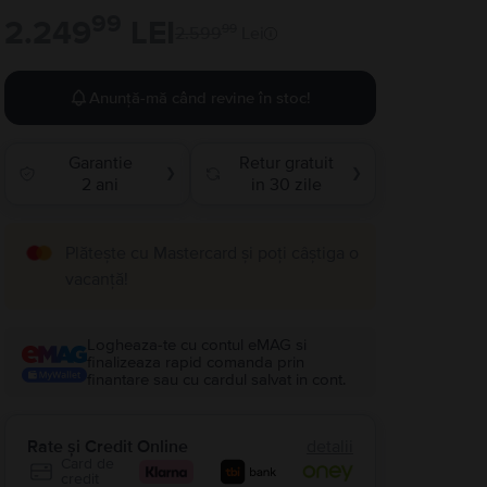
99
2.249
LEI
99
2.599
Lei
Anunță-mă când revine în stoc!
Garantie
Retur gratuit
❯
❯
2 ani
in 30 zile
Plătește cu Mastercard și poți câștiga o
vacanță!
Logheaza-te cu contul eMAG si
finalizeaza rapid comanda prin
finantare sau cu cardul salvat in cont.
Rate și Credit Online
detalii
Card de
credit