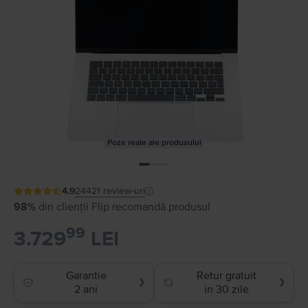
Poze reale ale produsului
4.9
24421
review-uri
98%
din clienții Flip recomandă produsul
99
3.729
LEI
Garantie
Retur gratuit
❯
❯
2 ani
in 30 zile