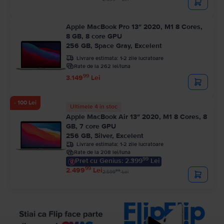
Apple MacBook Pro 13″ 2020, M1 8 Cores,
8 GB, 8 core GPU
256 GB, Space Gray, Excelent
Livrare estimata:
1-2 zile lucratoare
Rate de la 262 lei/luna
99
3.149
Lei
- 100 Lei
Ultimele 4 in stoc
Apple MacBook Air 13″ 2020, M1 8 Cores, 8
GB, 7 core GPU
256 GB, Silver, Excelent
Livrare estimata:
1-2 zile lucratoare
Rate de la 208 lei/luna
99
Pret cu Genius: 2.399
Lei
99
2.499
Lei
99
2.599
Lei