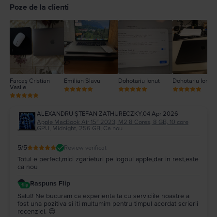
4
Poze de la clienti
3
2
1
Farcaș Cristian
Emilian Slavu
Dohotariu Ionut
Dohotariu Ionut
Vasile
ALEXANDRU ŞTEFAN ZATHURECZKY
,
04 Apr 2026
Apple MacBook Air 15″ 2023, M2 8 Cores, 8 GB, 10 core
GPU, Midnight, 256 GB, Ca nou
5
/5
Review verificat
Totul e perfect,mici zgarieturi pe logoul apple,dar in rest,este
ca nou
Raspuns Flip
Salut! Ne bucuram ca experienta ta cu serviciile noastre a
fost una pozitiva si iti multumim pentru timpul acordat scrierii
recenziei. 😊