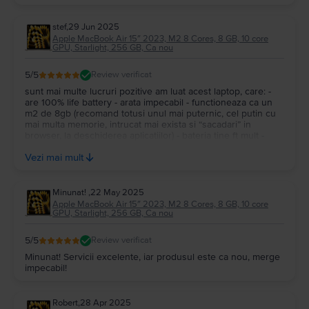
stef
,
29 Jun 2025
Apple MacBook Air 15″ 2023, M2 8 Cores, 8 GB, 10 core
GPU, Starlight, 256 GB, Ca nou
5
/5
Review verificat
sunt mai multe lucruri pozitive am luat acest laptop, care: -
are 100% life battery - arata impecabil - functioneaza ca un
m2 de 8gb (recomand totusi unul mai puternic, cel putin cu
mai multa memorie, intrucat mai exista si “sacadari” in
browser, la deschiderea aplicatiilor) - bateria tine ft mult -
echipa flip ft tare, raspund la rapid, l-am primit a doua zi, totul
Vezi mai mult
ok
Minunat!
,
22 May 2025
Apple MacBook Air 15″ 2023, M2 8 Cores, 8 GB, 10 core
GPU, Starlight, 256 GB, Ca nou
5
/5
Review verificat
Minunat! Servicii excelente, iar produsul este ca nou, merge
impecabil!
Robert
,
28 Apr 2025