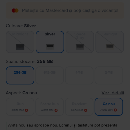
Plătește cu Mastercard și poți câștiga o vacanță!
Culoare:
Silver
Midnight
Space
Starlight
Silver
Gray
Spatiu stocare:
256 GB
512 GB
1 TB
2 TB
256 GB
Aspect:
Ca nou
Vezi detalii
Bun
Foarte bun
Excelent
Ca nou
Alertă stoc
Alertă stoc
Alertă stoc
Alertă stoc
Arată nou sau aproape nou. Ecranul și tastatura pot prezenta