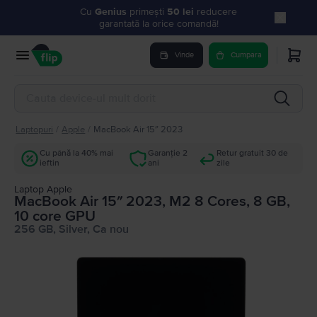
Cu
Genius
primești
50 lei
reducere
garantată la orice comandă!
Vinde
Cumpara
Laptopuri
/
Apple
/
MacBook Air 15″ 2023
Cu până la 40% mai
Garanție 2
Retur gratuit 30 de
ieftin
ani
zile
Laptop Apple
MacBook Air 15″ 2023, M2 8 Cores, 8 GB,
10 core GPU
256 GB, Silver, Ca nou