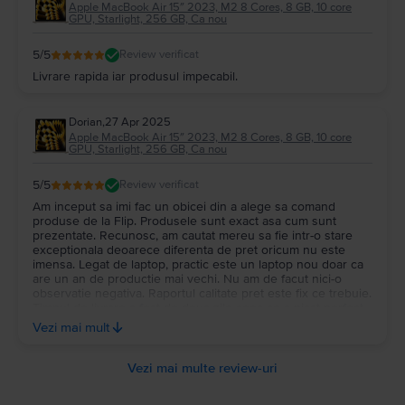
Apple MacBook Air 15″ 2023, M2 8 Cores, 8 GB, 10 core
GPU, Starlight, 256 GB, Ca nou
5
/5
Review verificat
Livrare rapida iar produsul impecabil.
Dorian
,
27 Apr 2025
Apple MacBook Air 15″ 2023, M2 8 Cores, 8 GB, 10 core
GPU, Starlight, 256 GB, Ca nou
5
/5
Review verificat
Am inceput sa imi fac un obicei din a alege sa comand
produse de la Flip. Produsele sunt exact asa cum sunt
prezentate. Recunosc, am cautat mereu sa fie intr-o stare
exceptionala deoarece diferenta de pret oricum nu este
imensa. Legat de laptop, practic este un laptop nou doar ca
are un an de productie mai vechi. Nu am de facut nici-o
observatie negativa. Raportul calitate pret este fix ce trebuie.
Timpul de livrare a fost de doua zile ceea ce a picat perfect
pentru ca aveam nevoie de el urgent. Initial nu intelesesem
Vezi mai mult
unde se afla factura dar dupa un mail trimis echipei s-a
rezolvat si aceasta problema. Stiu ca pare ca e un feedback
mult prea pozitiv dar chiar nu am nimic de reprosat echipei.
Vezi mai multe review-uri
Felicitari pentru ce faceti. Poate o sa va faceti loc si de
AirPods-uri pe site! 😂