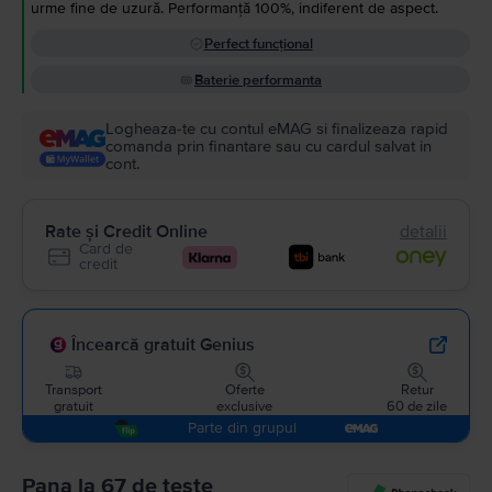
urme fine de uzură. Performanță 100%, indiferent de aspect.
Perfect funcțional
Baterie performanta
Logheaza-te cu contul eMAG si finalizeaza rapid
comanda prin finantare sau cu cardul salvat in
cont.
Rate și Credit Online
detalii
Card de
credit
Încearcă gratuit Genius
Transport
Oferte
Retur
gratuit
exclusive
60 de zile
Parte din grupul
Pana la 67 de teste