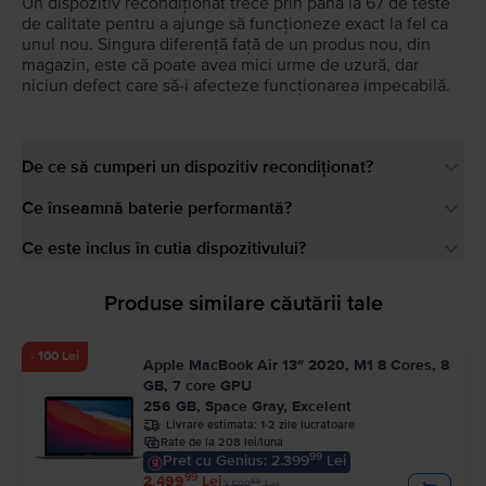
Un dispozitiv recondiționat trece prin până la 67 de teste
de calitate pentru a ajunge să funcționeze exact la fel ca
unul nou. Singura diferență față de un produs nou, din
magazin, este că poate avea mici urme de uzură, dar
niciun defect care să-i afecteze funcționarea impecabilă.
De ce să cumperi un dispozitiv recondiționat?
Ce înseamnă baterie performantă?
Ce este inclus în cutia dispozitivului?
Produse similare căutării tale
- 100 Lei
Apple MacBook Air 13″ 2020, M1 8 Cores, 8
GB, 7 core GPU
256 GB, Space Gray, Excelent
Livrare estimata:
1-2 zile lucratoare
Rate de la 208 lei/luna
99
Pret cu Genius: 2.399
Lei
99
2.499
Lei
99
2.599
Lei