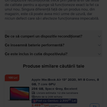
Un dispozitiv recondiționat trece prin până la 67 de teste
de calitate pentru a ajunge să funcționeze exact la fel ca
unul nou. Singura diferență față de un produs nou, din
magazin, este că poate avea mici urme de uzură, dar
niciun defect care să-i afecteze funcționarea impecabilă.
De ce să cumperi un dispozitiv recondiționat?
Ce înseamnă baterie performantă?
Ce este inclus în cutia dispozitivului?
Produse similare căutării tale
- 100 Lei
Apple MacBook Air 13″ 2020, M1 8 Cores, 8
GB, 7 core GPU
256 GB, Space Gray, Excelent
Livrare estimata:
1-2 zile lucratoare
Rate de la 208 lei/luna
99
Pret cu Genius: 2.399
Lei
99
2.499
Lei
99
2.599
Lei