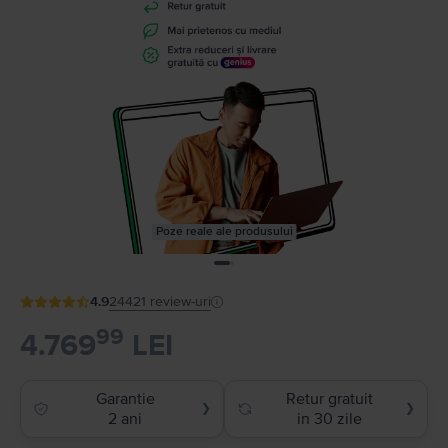
Poze reale ale produsului
4.9
24421
review-uri
99
4.769
LEI
Garantie
Retur gratuit
❯
❯
2 ani
in 30 zile