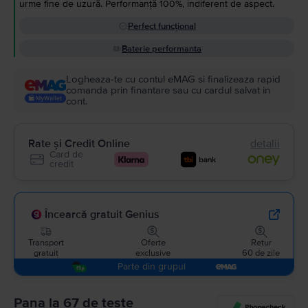
urme fine de uzură. Performanță 100%, indiferent de aspect.
Perfect funcțional
Baterie performanta
Logheaza-te cu contul eMAG si finalizeaza rapid
comanda prin finantare sau cu cardul salvat in
cont.
Rate și Credit Online
detalii
Card de
credit
Încearcă gratuit Genius
Transport
Oferte
Retur
gratuit
exclusive
60 de zile
Parte din grupul
Pana la 67 de teste