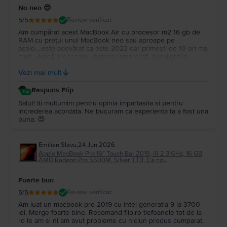
No neo 😎
5
/5
Review verificat
Am cumpărat acest MacBook Air cu procesor m2 16 gb de
RAM cu prețul unui MacBook neo sau aproape pe
acolo….este adevărat ca este 2022 dar primești de 10 ori mai
mult . Adică procesare , baterie, amprentă, backlight la
tastatură…și multe altele. Upgrade la Macos tahoe….este un
Vezi mai mult
super portabil …nu îl simți în geantă…Multumesc
Raspuns Flip
Salut! Iti multumim pentru opinia impartasita si pentru
increderea acordata. Ne bucuram ca experienta ta a fost una
buna. 😍
Emilian Slavu
,
24 Jun 2026
Apple MacBook Pro 16″ Touch Bar 2019, i9 2.3 GHz, 16 GB,
AMD Radeon Pro 5500M, Silver, 1 TB, Ca nou
Foarte bun
5
/5
Review verificat
Am luat un macbook pro 2019 cu intel generatia 9 la 3700
lei. Merge foarte bine. Recomand flip.ro tlefoanele tot de la
ro le am si ni am avut probleme cu niciun produs cumparat.