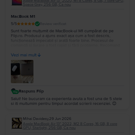
Apple MacBook Air 13″ 2020, M1 8 Cores, 8 GB, 7 core GPU,
Space Gray, 256 GB, Ca nou
MacBook M1
5
/5
Review verificat
Sunt foarte mulțumit de MacBook-ul M1 cumpărat de pe
Flip.ro. Produsul a ajuns exact așa cum a fost descris,
funcționează impecabil și arată foarte bine. Procesul de
comandă și livrare a fost rapid și fără probleme. Recomand
cu încredere Flip.ro pentru seriozitate și produse de calitate.
Vezi mai mult
Mulțumesc pentru experiența plăcută!
Raspuns Flip
Salut! Ne bucuram ca experienta avuta a fost una de 5 stele
si iti multumim pentru timpul acordat scrierii recenziei. 😊
Mihai Davidesy
,
29 Jun 2026
Apple MacBook Air 13″ 2022, M2 8 Cores, 16 GB, 8 core
GPU, Starlight, 256 GB, Ca nou