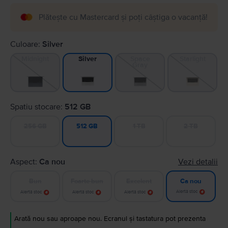
Plătește cu Mastercard și poți câștiga o vacanță!
Culoare:
Silver
Midnight
Space
Starlight
Silver
Gray
Spatiu stocare:
512 GB
256 GB
1 TB
2 TB
512 GB
Aspect:
Ca nou
Vezi detalii
Bun
Foarte bun
Excelent
Ca nou
Alertă stoc
Alertă stoc
Alertă stoc
Alertă stoc
Arată nou sau aproape nou. Ecranul și tastatura pot prezenta