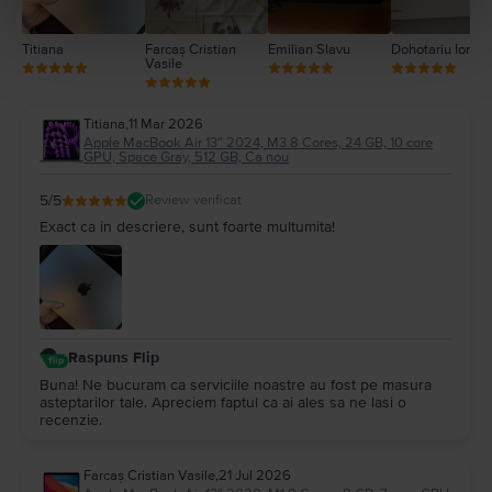
Titiana
Farcaș Cristian
Emilian Slavu
Dohotariu Ionut
Vasile
Titiana
,
11 Mar 2026
Apple MacBook Air 13″ 2024, M3 8 Cores, 24 GB, 10 core
GPU, Space Gray, 512 GB, Ca nou
5
/5
Review verificat
Exact ca in descriere, sunt foarte multumita!
Raspuns Flip
Buna! Ne bucuram ca serviciile noastre au fost pe masura
asteptarilor tale. Apreciem faptul ca ai ales sa ne lasi o
recenzie.
Farcaș Cristian Vasile
,
21 Jul 2026