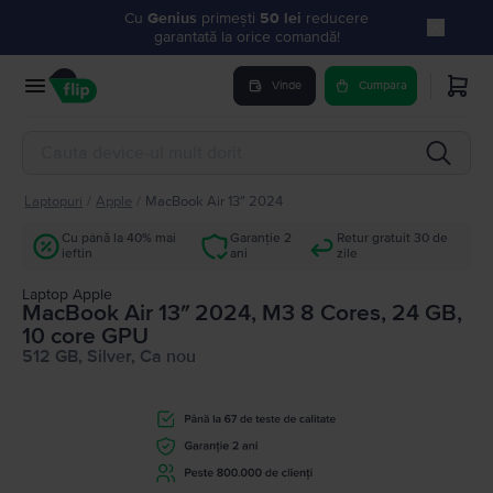
Cu
Genius
primești
50 lei
reducere
garantată la orice comandă!
Vinde
Cumpara
Laptopuri
/
Apple
/
MacBook Air 13″ 2024
Cu până la 40% mai
Garanție 2
Retur gratuit 30 de
ieftin
ani
zile
Laptop Apple
MacBook Air 13″ 2024, M3 8 Cores, 24 GB,
10 core GPU
512 GB, Silver, Ca nou