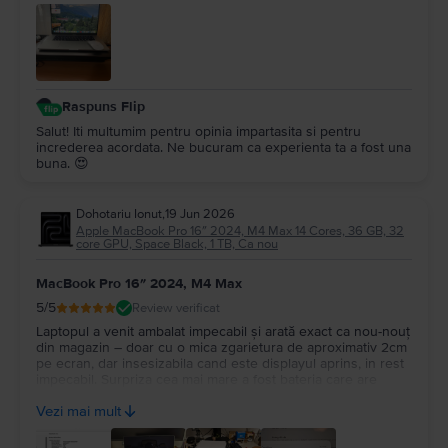
Raspuns Flip
Salut! Iti multumim pentru opinia impartasita si pentru
increderea acordata. Ne bucuram ca experienta ta a fost una
buna. 😍
Dohotariu Ionut
,
19 Jun 2026
Apple MacBook Pro 16″ 2024, M4 Max 14 Cores, 36 GB, 32
core GPU, Space Black, 1 TB, Ca nou
MacBook Pro 16″ 2024, M4 Max
5
/5
Review verificat
Laptopul a venit ambalat impecabil și arată exact ca nou-nouț
din magazin – doar cu o mica zgarietura de aproximativ 2cm
pe ecran, dar insesizabila cand este displayul aprins, in rest
impecabil. Surpriza cea mai mare a fost bateria care are
100%, cu doar 14 cicluri de incarcare. Recomand Flip din tot
Vezi mai mult
sufletul, chiar fac treabă serioasă!