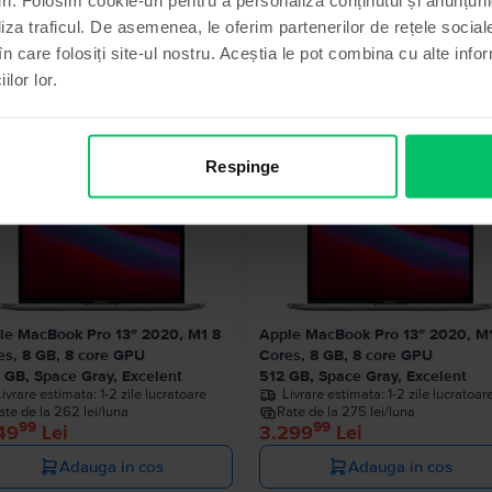
liza traficul. De asemenea, le oferim partenerilor de rețele sociale
în care folosiți site-ul nostru. Aceștia le pot combina cu alte info
ilor lor.
Produse similare căutării tale
Respinge
Ultimul în
le MacBook Pro 13″ 2020, M1 8
Apple MacBook Pro 13″ 2020, M
es, 8 GB, 8 core GPU
Cores, 8 GB, 8 core GPU
 GB, Space Gray, Excelent
512 GB, Space Gray, Excelent
Livrare estimata:
1-2 zile lucratoare
Livrare estimata:
1-2 zile lucratoar
ate de la 262 lei/luna
Rate de la 275 lei/luna
99
99
49
Lei
3.299
Lei
Adauga in cos
Adauga in cos