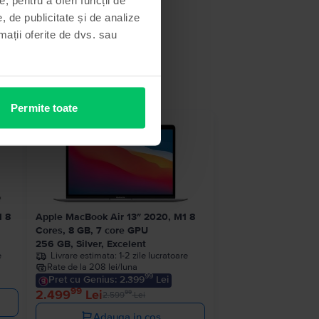
, de publicitate și de analize
rmații oferite de dvs. sau
Permite toate
 stoc
- 100 Lei
1 8
Apple MacBook Air 13″ 2020, M1 8
Cores, 8 GB, 7 core GPU
256 GB, Silver, Excelent
e
Livrare estimata:
1-2 zile lucratoare
Rate de la 208 lei/luna
99
Pret cu Genius: 2.399
Lei
99
2.499
Lei
99
2.599
Lei
Adauga in cos