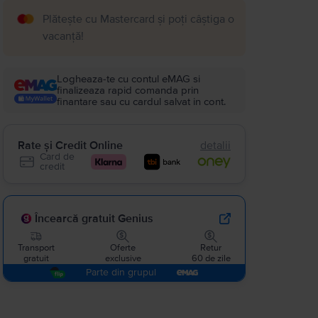
Plătește cu Mastercard și poți câștiga o
vacanță!
Logheaza-te cu contul eMAG si
finalizeaza rapid comanda prin
finantare sau cu cardul salvat in cont.
Rate și Credit Online
detalii
Card de
credit
Încearcă gratuit Genius
Transport
Oferte
Retur
gratuit
exclusive
60 de zile
Parte din grupul