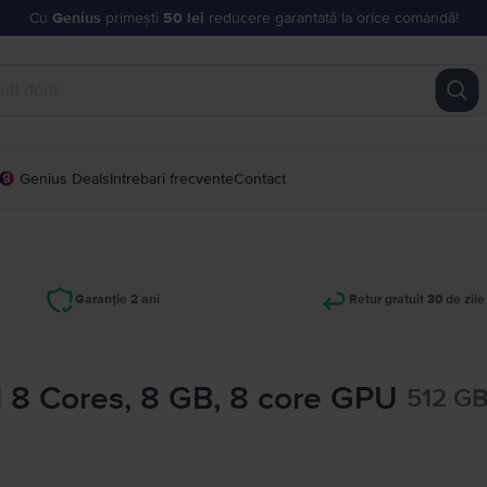
Cu
Genius
primești
50 lei
reducere garantată la orice comandă!
Genius Deals
Intrebari frecvente
Contact
Garanție 2 ani
Retur gratuit 30 de zile
 8 Cores, 8 GB, 8 core GPU
512 GB