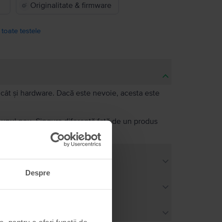
Originalitate & firmware
 toate testele
e, cât și hardware. Dacă este nevoie, acesta este
a unul nou. Singura diferență față de un produs
bilă.
Despre
, pentru a oferi funcții de