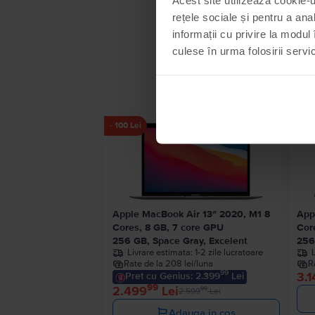
rețele sociale și pentru a ana
informații cu privire la modul 
culese în urma folosirii servici
- 100 Lei
Apple MacBook Air 13″ 2020, M1 8
App
Cores, 8 GB, 7 core GPU
Cor
256 GB, Space Gray, Excelent
256
Livrare estimata:
1-2 zile lucratoare
Rate de la 208 lei/luna
R
99
3.1
Pret cu Genius: 2.399
Lei
99
2.499
Lei
99
2.599
Lei
Adauga in cos