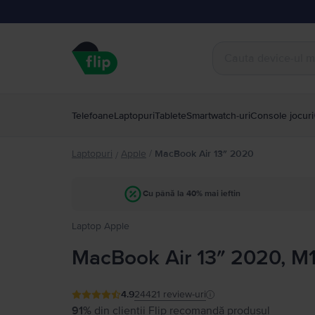
Telefoane
Laptopuri
Tablete
Smartwatch-uri
Console jocuri
Laptopuri
Apple
/
MacBook Air 13″ 2020
/
Cu până la 40% mai ieftin
Laptop Apple
MacBook Air 13″ 2020, M1
4.9
24421
review-uri
91%
din clienții Flip recomandă produsul