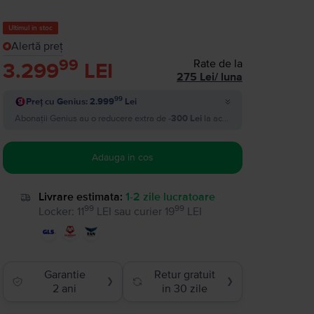
Ultimul în stoc
Alertă preț
99
Rate de la
3.299
LEI
275
Lei
/
luna
99
Preț cu Genius: 2.999
Lei
Abonații Genius au o reducere extra de
-300 Lei
la acest produs si plătesc
2.
Adauga in cos
Livrare estimata:
1-2 zile lucratoare
99
99
Locker
:
11
LEI
sau
curier
19
LEI
Garantie
Retur gratuit
❯
❯
2 ani
in 30 zile