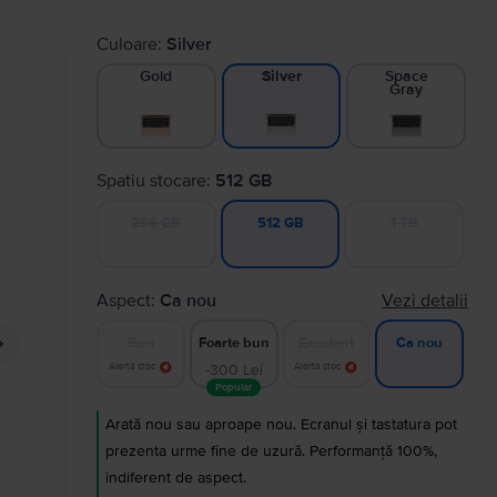
Culoare:
Silver
Gold
Space
Silver
Gray
Spatiu stocare:
512 GB
256 GB
1 TB
512 GB
Aspect:
Ca nou
Vezi detalii
Bun
Foarte bun
Excelent
Ca nou
Alertă stoc
-300 Lei
Alertă stoc
Popular
Arată nou sau aproape nou. Ecranul și tastatura pot
prezenta urme fine de uzură. Performanță 100%,
indiferent de aspect.