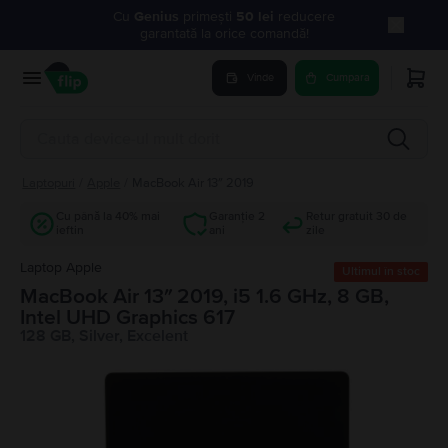
Cu
Genius
primești
50 lei
reducere
garantată la orice comandă!
Vinde
Cumpara
Laptopuri
/
Apple
/
MacBook Air 13″ 2019
Cu până la 40% mai
Garanție 2
Retur gratuit 30 de
ieftin
ani
zile
Laptop Apple
Ultimul în stoc
MacBook Air 13″ 2019, i5 1.6 GHz, 8 GB,
Intel UHD Graphics 617
128 GB, Silver, Excelent