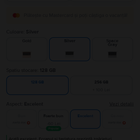
Plătește cu Mastercard și poți câștiga o vacanță!
Culoare:
Silver
Gold
Space
Silver
Gray
Spatiu stocare:
128 GB
256 GB
128 GB
+ 100 Lei
Aspect:
Excelent
Vezi detalii
Bun
Foarte bun
Ca nou
Excelent
Alertă stoc
-60 Lei
Alertă stoc
Popular
Arată excelent. Ecranul și tastatura prezintă zgârieturi