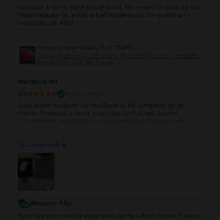
Laptopul e într-o stare foarte bună. Nu a venit în cutia lui dar
împachetarea de la Flip a fost foarte bună. Am primit un
încărcător de 45W.
Farcaș Cristian Vasile
,
21 Jul 2026
Apple MacBook Air 13″ 2020, M1 8 Cores, 8 GB, 7 core GPU,
Space Gray, 256 GB, Ca nou
MacBook M1
5
/5
Review verificat
Sunt foarte mulțumit de MacBook-ul M1 cumpărat de pe
Flip.ro. Produsul a ajuns exact așa cum a fost descris,
funcționează impecabil și arată foarte bine. Procesul de
comandă și livrare a fost rapid și fără probleme. Recomand
cu încredere Flip.ro pentru seriozitate și produse de calitate.
Vezi mai mult
Mulțumesc pentru experiența plăcută!
Raspuns Flip
Salut! Ne bucuram ca experienta avuta a fost una de 5 stele