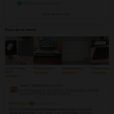
dispozitivul dvs. medical. Detalii complete la:
https://support.apple.com/ro-
24388 de recenzii verificate
ro/guide/macbook-air/apd9b8f7aa11/mac
Toate review-urile
5
4
Poze de la clienti
3
2
1
Farcaș Cristian
Emilian Slavu
Dohotariu Ionut
Dohotariu Ionut
Vasile
TABAC THEODOR
,
17 Jul 2025
Apple MacBook Air 13″ 2019, i5 1.6 GHz, 8 GB, Intel UHD
Graphics 617, Gold, 128 GB, Excelent
5
/5
Review verificat
ESTE SUPERB,FUNCTIONEAZA IMPECABIL,A AJUNS
REPEDE,RAPORT DEOSEBIT CALITATE-PRET.AM MAI