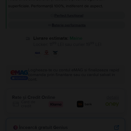
superficiale. Performanță 100%, indiferent de aspect.
Perfect funcțional
Baterie performanta
Livrare estimata:
Maine
99
99
Locker
:
11
LEI
sau
curier
19
LEI
Logheaza-te cu contul eMAG si finalizeaza rapid
comanda prin finantare sau cu cardul salvat in
cont.
Rate și Credit Online
detalii
Card de
credit
Încearcă gratuit Genius