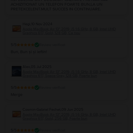
ACHIZITIONAT UN TELEFON FOARTE BUN,LA UN
PRETEXCELENT.MULT SUCCES IN CONTINUARE.
Hegi
,
10 Nov 2024
Apple MacBook Air 13″ 2019, i5 1.6 GHz, 8 GB, Intel UHD
Graphics 617, Gold, 128 GB, Ca nou
5
/5
Review verificat
Bun, Bun și și ieftin!
Alex
,
05 Jul 2025
Apple MacBook Air 13″ 2019, i5 1.6 GHz, 8 GB, Intel UHD
Graphics 617, Space Gray, 128 GB, Foarte bun
5
/5
Review verificat
Merge
Cosmin-Gabriel Fechet
,
09 Jun 2025
Apple MacBook Air 13″ 2019, i5 1.6 GHz, 8 GB, Intel UHD
Graphics 617, Gold, 256 GB, Foarte bun
5
/5
Review verificat