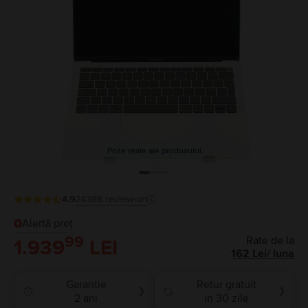
Poze reale ale produsului
4.9
24388
review-uri
Alertă preț
99
Rate de la
1.939
LEI
162
Lei
/
luna
Garantie
Retur gratuit
❯
❯
2 ani
in 30 zile