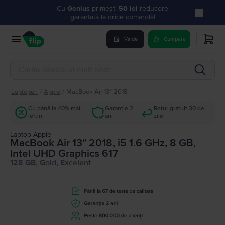
Cu
Genius
primești
50 lei
reducere
garantată la orice comandă!
Vinde
Cumpara
Laptopuri
/
Apple
/
MacBook Air 13″ 2018
Cu până la 40% mai
Garanție 2
Retur gratuit 30 de
ieftin
ani
zile
Laptop Apple
MacBook Air 13″ 2018, i5 1.6 GHz, 8 GB,
Intel UHD Graphics 617
128 GB, Gold, Excelent