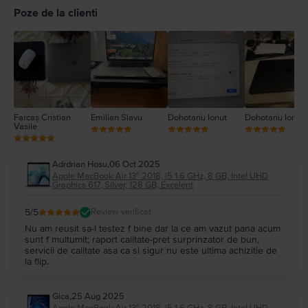
4
Poze de la clienti
3
2
1
Farcaș Cristian
Emilian Slavu
Dohotariu Ionut
Dohotariu Ionut
Vasile
Adrdrian Hosu
,
06 Oct 2025
Apple MacBook Air 13″ 2018, i5 1.6 GHz, 8 GB, Intel UHD
Graphics 617, Silver, 128 GB, Excelent
5
/5
Review verificat
Nu am reusit sa-l testez f bine dar la ce am vazut pana acum
sunt f multumit; raport calitate-pret surprinzator de bun,
servicii de calitate asa ca si sigur nu este ultima achizitie de
la flip.
Gica
,
25 Aug 2025
Apple MacBook Air 13″ 2018, i5 1.6 GHz, 8 GB, Intel UHD