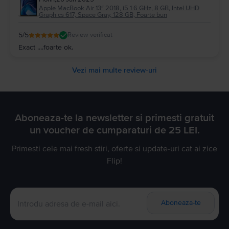
Apple MacBook Air 13″ 2018, i5 1.6 GHz, 8 GB, Intel UHD
Graphics 617, Space Gray, 128 GB, Foarte bun
5
/5
Review verificat
Exact ....foarte ok.
Vezi mai multe review-uri
Aboneaza-te la newsletter si primesti gratuit
un voucher de cumparaturi de 25 LEI.
Primesti cele mai fresh stiri, oferte si update-uri cat ai zice
Flip!
Aboneaza-te