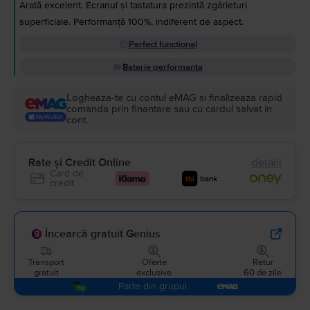
Arată excelent. Ecranul și tastatura prezintă zgârieturi
superficiale. Performanță 100%, indiferent de aspect.
Perfect funcțional
Baterie performanta
Logheaza-te cu contul eMAG si finalizeaza rapid
comanda prin finantare sau cu cardul salvat in
cont.
Rate și Credit Online
detalii
Card de
credit
Încearcă gratuit Genius
Transport
Oferte
Retur
gratuit
exclusive
60 de zile
Parte din grupul