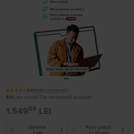
Poze reale ale produsului
4.9
24392
review-uri
93%
din clienții Flip recomandă produsul
99
1.549
LEI
Garantie
Retur gratuit
❯
❯
2 ani
in 30 zile