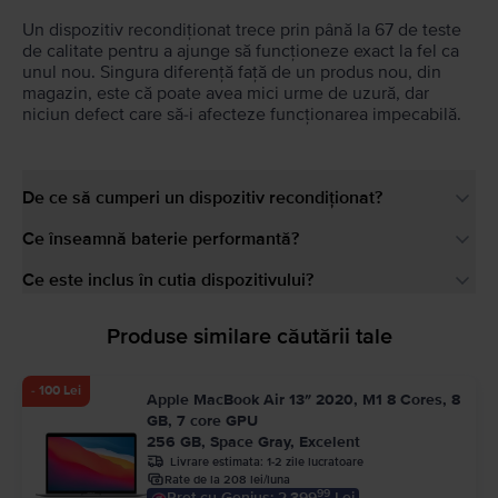
Un dispozitiv recondiționat trece prin până la 67 de teste
de calitate pentru a ajunge să funcționeze exact la fel ca
unul nou. Singura diferență față de un produs nou, din
magazin, este că poate avea mici urme de uzură, dar
niciun defect care să-i afecteze funcționarea impecabilă.
De ce să cumperi un dispozitiv recondiționat?
Ce înseamnă baterie performantă?
Ce este inclus în cutia dispozitivului?
Produse similare căutării tale
- 100 Lei
Apple MacBook Air 13″ 2020, M1 8 Cores, 8
GB, 7 core GPU
256 GB, Space Gray, Excelent
Livrare estimata:
1-2 zile lucratoare
Rate de la 208 lei/luna
99
Pret cu Genius: 2.399
Lei