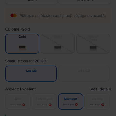
Plătește cu Mastercard și poți câștiga o vacanță!
Culoare:
Gold
Silver
Space
Gold
Gray
Spatiu stocare:
128 GB
256 GB
128 GB
Aspect:
Excelent
Vezi detalii
Bun
Foarte bun
Ca nou
Excelent
Alertă stoc
Alertă stoc
Alertă stoc
Alertă stoc