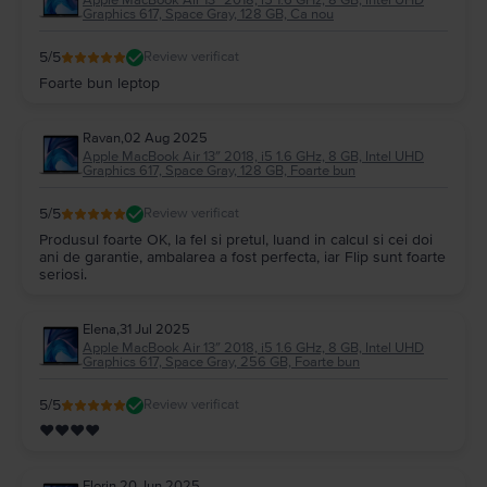
Graphics 617, Space Gray, 128 GB, Ca nou
5
/5
Review verificat
Foarte bun leptop
Ravan
,
02 Aug 2025
Apple MacBook Air 13″ 2018, i5 1.6 GHz, 8 GB, Intel UHD
Graphics 617, Space Gray, 128 GB, Foarte bun
5
/5
Review verificat
Produsul foarte OK, la fel si pretul, luand in calcul si cei doi
ani de garantie, ambalarea a fost perfecta, iar Flip sunt foarte
seriosi.
Elena
,
31 Jul 2025
Apple MacBook Air 13″ 2018, i5 1.6 GHz, 8 GB, Intel UHD
Graphics 617, Space Gray, 256 GB, Foarte bun
5
/5
Review verificat
❤❤❤❤
Florin
,
20 Jun 2025