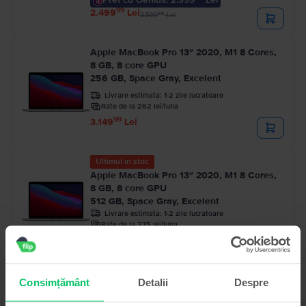
99
2.499
Lei
99
2.599
Lei
Apple MacBook Pro 13″ 2020, M1 8 Cores,
8 GB, 8 core GPU
256 GB, Space Gray, Excelent
Livrare estimata:
1-2 zile lucratoare
Rate de la 262 lei/luna
99
3.149
Lei
Ultimul în stoc
Apple MacBook Pro 13″ 2020, M1 8 Cores,
8 GB, 8 core GPU
512 GB, Space Gray, Excelent
Livrare estimata:
1-2 zile lucratoare
Rate de la 275 lei/luna
99
3.299
Lei
Consimțământ
Detalii
Despre