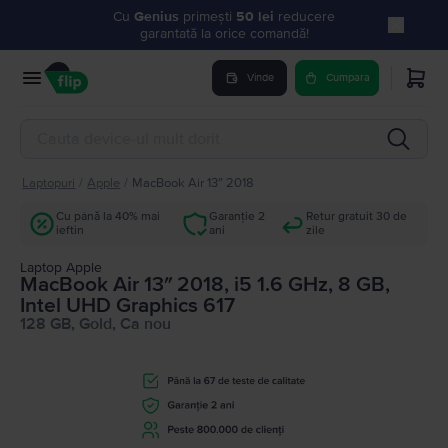
Cu
Genius
primești
50 lei
reducere
garantată la orice comandă!
Vinde
Cumpara
Laptopuri
/
Apple
/
MacBook Air 13″ 2018
Cu până la 40% mai
Garanție 2
Retur gratuit 30 de
ieftin
ani
zile
Laptop Apple
MacBook Air 13″ 2018, i5 1.6 GHz, 8 GB,
Intel UHD Graphics 617
128 GB, Gold, Ca nou