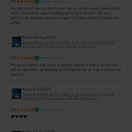
5
/5
Review verificat
Nu am reusit sa-l testez f bine dar la ce am vazut pana acum
sunt f multumit; raport calitate-pret surprinzator de bun,
servicii de calitate asa ca si sigur nu este ultima achizitie de
la flip.
Ravan
,
02 Aug 2025
Apple MacBook Air 13″ 2018, i5 1.6 GHz, 8 GB, Intel UHD
Graphics 617, Space Gray, 128 GB, Foarte bun
5
/5
Review verificat
Produsul foarte OK, la fel si pretul, luand in calcul si cei doi
ani de garantie, ambalarea a fost perfecta, iar Flip sunt foarte
seriosi.
Elena
,
31 Jul 2025
Apple MacBook Air 13″ 2018, i5 1.6 GHz, 8 GB, Intel UHD
Graphics 617, Space Gray, 256 GB, Foarte bun
5
/5
Review verificat
❤❤❤❤
Florin
,
20 Jun 2025