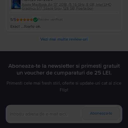
Apple MacBook Air 13″ 2018, i5 1.6 GHz, 8 GB, Intel UHD
Graphics 617, Space Gray, 128 GB, Foarte bun
5
/5
Review verificat
Exact ....foarte ok.
Vezi mai multe review-uri
Aboneaza-te la newsletter si primesti gratuit
un voucher de cumparaturi de 25 LEI.
Primesti cele mai fresh stiri, oferte si update-uri cat ai zice
Flip!
Aboneaza-te