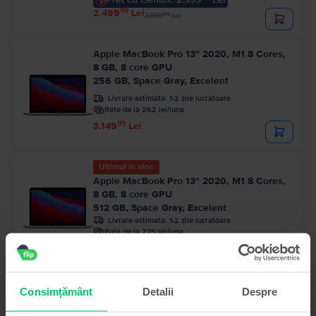
99
2.499
Lei
99
2.599
Lei
Apple MacBook Pro 13″ 2020, M1 8 Cores,
8 GB, 8 core GPU
256 GB, Space Gray, Excelent
Livrare estimata:
1-2 zile lucratoare
Rate de la 262 lei/luna
99
3.149
Lei
Ultimul în stoc
Apple MacBook Pro 13″ 2020, M1 8 Cores,
8 GB, 8 core GPU
512 GB, Space Gray, Excelent
Livrare estimata:
1-2 zile lucratoare
Rate de la 275 lei/luna
99
3.299
Lei
Consimțământ
Detalii
Despre