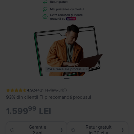
Poze reale ale produsului
4.9
24421
review-uri
93%
din clienții Flip recomandă produsul
99
1.599
LEI
Garantie
Retur gratuit
❯
❯
2 ani
in 30 zile