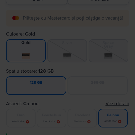
Plătește cu Mastercard și poți câștiga o vacanță!
Culoare:
Gold
Silver
Space
Gold
Gray
Spatiu stocare:
128 GB
256 GB
128 GB
Aspect:
Ca nou
Vezi detalii
Bun
Foarte bun
Excelent
Ca nou
Alertă stoc
Alertă stoc
Alertă stoc
Alertă stoc