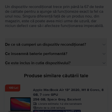
Un dispozitiv recondiționat trece prin până la 67 de teste
de calitate pentru a ajunge să funcționeze exact la fel ca
unul nou. Singura diferență față de un produs nou, din
magazin, este că poate avea mici urme de uzură, dar
niciun defect care să-i afecteze funcționarea impecabilă.
De ce să cumperi un dispozitiv recondiționat?
Ce înseamnă baterie performantă?
Ce este inclus în cutia dispozitivului?
Produse similare căutării tale
- 100 Lei
Apple MacBook Air 13″ 2020, M1 8 Cores, 8
GB, 7 core GPU
256 GB, Space Gray, Excelent
Livrare estimata:
1-2 zile lucratoare
Rate de la 208 lei/luna
99
Pret cu Genius: 2.399
Lei