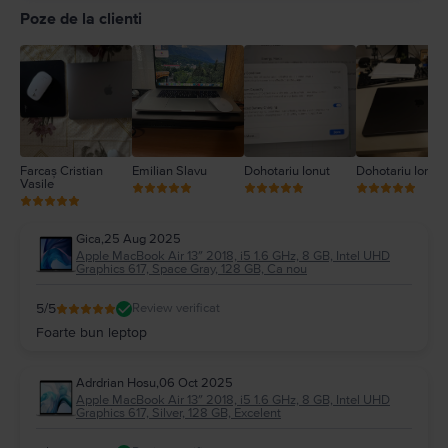
4
Poze de la clienti
3
2
1
Farcaș Cristian
Emilian Slavu
Dohotariu Ionut
Dohotariu Ionut
Vasile
Gica
,
25 Aug 2025
Apple MacBook Air 13″ 2018, i5 1.6 GHz, 8 GB, Intel UHD
Graphics 617, Space Gray, 128 GB, Ca nou
5
/5
Review verificat
Foarte bun leptop
Adrdrian Hosu
,
06 Oct 2025
Apple MacBook Air 13″ 2018, i5 1.6 GHz, 8 GB, Intel UHD
Graphics 617, Silver, 128 GB, Excelent