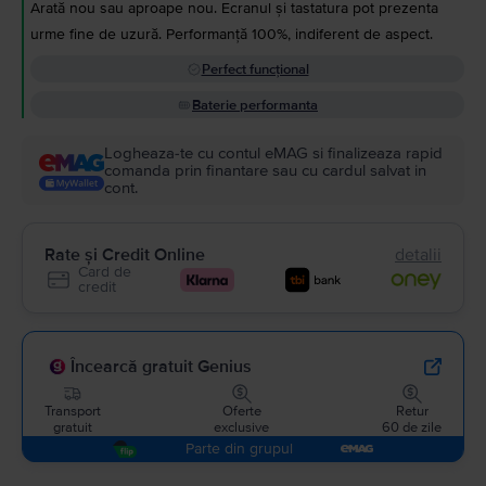
Arată nou sau aproape nou. Ecranul și tastatura pot prezenta
urme fine de uzură. Performanță 100%, indiferent de aspect.
Perfect funcțional
Baterie performanta
Logheaza-te cu contul eMAG si finalizeaza rapid
comanda prin finantare sau cu cardul salvat in
cont.
Rate și Credit Online
detalii
Card de
credit
Încearcă gratuit Genius
Transport
Oferte
Retur
gratuit
exclusive
60 de zile
Parte din grupul