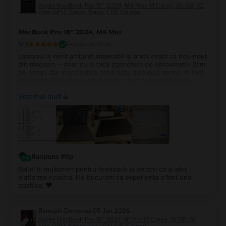
Apple MacBook Pro 16″ 2024, M4 Max 14 Cores, 36 GB, 32
core GPU, Space Black, 1 TB, Ca nou
MacBook Pro 16″ 2024, M4 Max
5
/5
Review verificat
Laptopul a venit ambalat impecabil și arată exact ca nou-nouț
din magazin – doar cu o mica zgarietura de aproximativ 2cm
pe ecran, dar insesizabila cand este displayul aprins, in rest
impecabil. Surpriza cea mai mare a fost bateria care are
100%, cu doar 14 cicluri de incarcare. Recomand Flip din tot
Vezi mai mult
sufletul, chiar fac treabă serioasă!
Raspuns Flip
Salut! Iti multumim pentru feedback si pentru ca ai ales
platforma noastra. Ne bucuram ca experienta a fost una
pozitiva. ❤️
Bereczki Domokos
,
05 Jun 2026
Apple MacBook Pro 16″ 2021, M1 Pro 10 Cores, 16 GB, 16