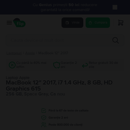
Cu
Genius
primești
50 lei
reducere
garantată la orice comandă!
Vinde
Cumpara
Laptopuri
/
Apple
/
MacBook 12″ 2017
Cu până la 40% mai
Garanție 2
Retur gratuit 30 de
ieftin
ani
zile
Laptop Apple
MacBook 12″ 2017, i7 1.4 GHz, 8 GB, HD
Graphics 615
256 GB, Space Gray, Ca nou