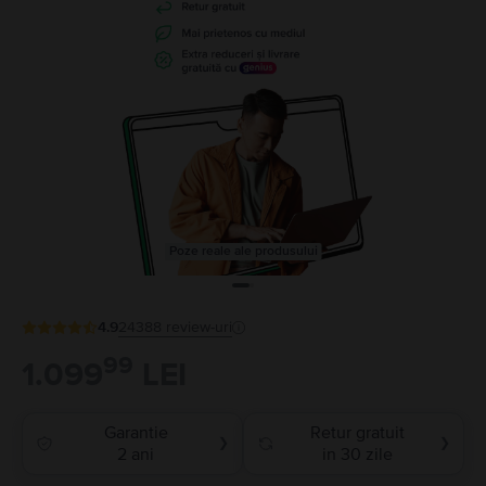
Poze reale ale produsului
4.9
24388
review-uri
99
1.099
LEI
Garantie
Retur gratuit
❯
❯
2 ani
in 30 zile