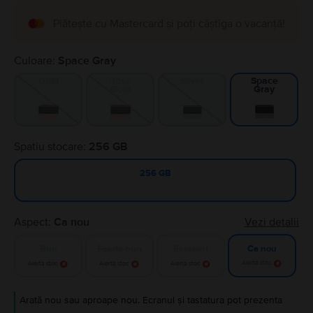
Plătește cu Mastercard și poți câștiga o vacanță!
Culoare:
Space Gray
Gold
Rose
Silver
Space
Gold
Gray
Spatiu stocare:
256 GB
256 GB
Aspect:
Ca nou
Vezi detalii
Bun
Foarte bun
Excelent
Ca nou
Alertă stoc
Alertă stoc
Alertă stoc
Alertă stoc
Arată nou sau aproape nou. Ecranul și tastatura pot prezenta