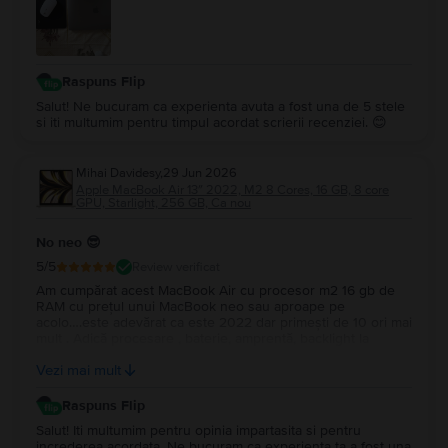
Raspuns Flip
Salut! Ne bucuram ca experienta avuta a fost una de 5 stele
si iti multumim pentru timpul acordat scrierii recenziei. 😊
Mihai Davidesy
,
29 Jun 2026
Apple MacBook Air 13″ 2022, M2 8 Cores, 16 GB, 8 core
GPU, Starlight, 256 GB, Ca nou
No neo 😎
5
/5
Review verificat
Am cumpărat acest MacBook Air cu procesor m2 16 gb de
RAM cu prețul unui MacBook neo sau aproape pe
acolo….este adevărat ca este 2022 dar primești de 10 ori mai
mult . Adică procesare , baterie, amprentă, backlight la
tastatură…și multe altele. Upgrade la Macos tahoe….este un
Vezi mai mult
super portabil …nu îl simți în geantă…Multumesc
Raspuns Flip
Salut! Iti multumim pentru opinia impartasita si pentru
increderea acordata. Ne bucuram ca experienta ta a fost una