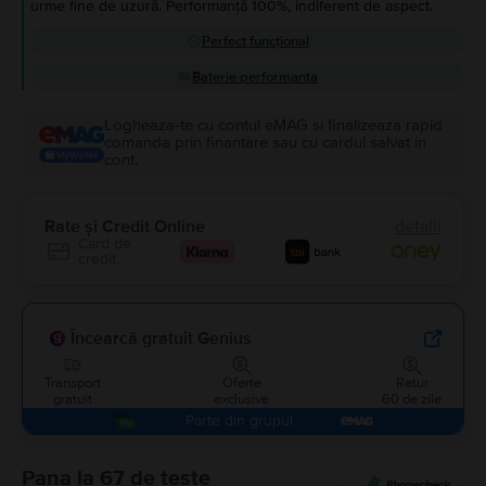
urme fine de uzură. Performanță 100%, indiferent de aspect.
Perfect funcțional
Baterie performanta
Logheaza-te cu contul eMAG si finalizeaza rapid
comanda prin finantare sau cu cardul salvat in
cont.
Rate și Credit Online
detalii
Card de
credit
Încearcă gratuit Genius
Transport
Oferte
Retur
gratuit
exclusive
60 de zile
Parte din grupul
Pana la 67 de teste