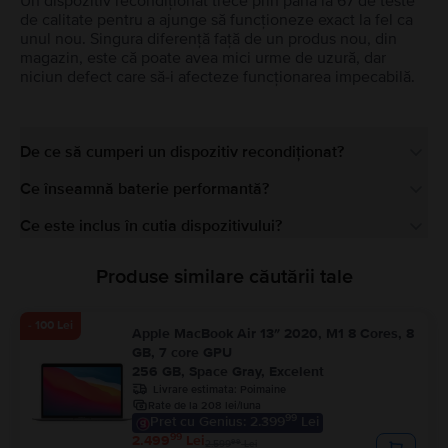
Un dispozitiv recondiționat trece prin până la 67 de teste
de calitate pentru a ajunge să funcționeze exact la fel ca
unul nou. Singura diferență față de un produs nou, din
magazin, este că poate avea mici urme de uzură, dar
niciun defect care să-i afecteze funcționarea impecabilă.
De ce să cumperi un dispozitiv recondiționat?
Ce înseamnă baterie performantă?
Ce este inclus în cutia dispozitivului?
Produse similare căutării tale
- 100 Lei
Apple MacBook Air 13″ 2020, M1 8 Cores, 8
GB, 7 core GPU
256 GB, Space Gray, Excelent
Livrare estimata:
Poimaine
Rate de la 208 lei/luna
99
Pret cu Genius: 2.399
Lei
99
2.499
Lei
99
2.599
Lei