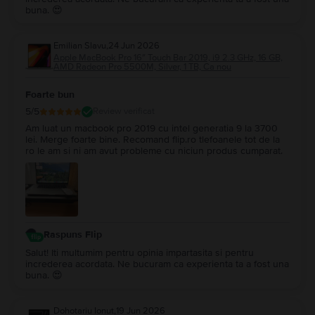
buna. 😍
Emilian Slavu
,
24 Jun 2026
Apple MacBook Pro 16″ Touch Bar 2019, i9 2.3 GHz, 16 GB,
AMD Radeon Pro 5500M, Silver, 1 TB, Ca nou
Foarte bun
5
/5
Review verificat
Am luat un macbook pro 2019 cu intel generatia 9 la 3700
lei. Merge foarte bine. Recomand flip.ro tlefoanele tot de la
ro le am si ni am avut probleme cu niciun produs cumparat.
Raspuns Flip
Salut! Iti multumim pentru opinia impartasita si pentru
increderea acordata. Ne bucuram ca experienta ta a fost una
buna. 😍
Dohotariu Ionut
,
19 Jun 2026