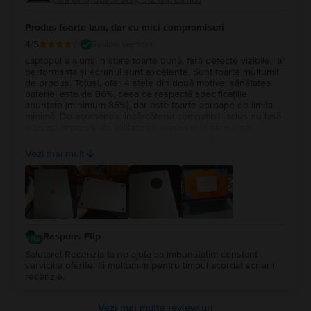
core GPU, Space Gray, 512 GB, Ca nou
Produs foarte bun, dar cu mici compromisuri
4
/5
Review verificat
Laptopul a ajuns în stare foarte bună, fără defecte vizibile, iar
performanța și ecranul sunt excelente. Sunt foarte mulțumit
de produs. Totuși, ofer 4 stele din două motive: sănătatea
bateriei este de 86%, ceea ce respectă specificațiile
anunțate (minimum 85%), dar este foarte aproape de limita
minimă. De asemenea, încărcătorul compatibil inclus nu lasă
aceeași impresie de calitate ca produsul în sine și se
încălzește destul de mult în timpul utilizării. În rest,
experiența cu Flip a fost foarte bună și aș recomanda
Vezi mai mult
serviciul.
Raspuns Flip
Salutare! Recenzia ta ne ajuta sa imbunatatim constant
serviciile oferite. Iti multumim pentru timpul acordat scrierii
recenzie.
Vezi mai multe review-uri