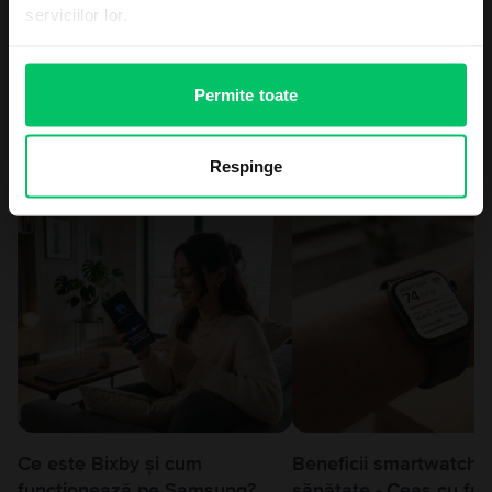
Adaugă un comentariu
serviciilor lor.
Mă înscriu la newsletter
Prin înscrierea la newsletterul Flip, ești de acord cu prelucrarea
Permite toate
datelor tale personale, conform
Termeni și Condiții
.
Nu vreau voucher, cumpăr la preț întreg
Ultimele articole
Respinge
Ce este Bixby și cum
Beneficii smartwatch 
funcționează pe Samsung?
sănătate - Ceas cu func