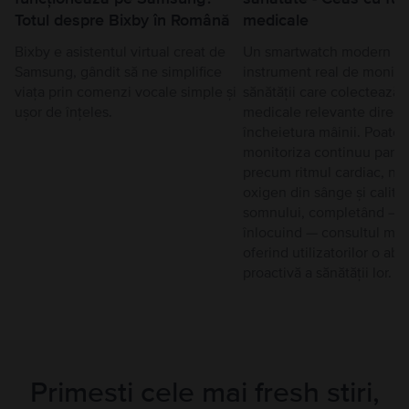
Totul despre Bixby în Română
medicale
Bixby e asistentul virtual creat de
Un smartwatch modern es
Samsung, gândit să ne simplifice
instrument real de monitor
viața prin comenzi vocale simple și
sănătății care colectează 
ușor de înțeles.
medicale relevante direct
încheietura mâinii. Poate
monitoriza continuu parame
precum ritmul cardiac, niv
oxigen din sânge și calita
somnului, completând — 
înlocuind — consultul medi
oferind utilizatorilor o ab
proactivă a sănătății lor.
Primesti cele mai fresh stiri,