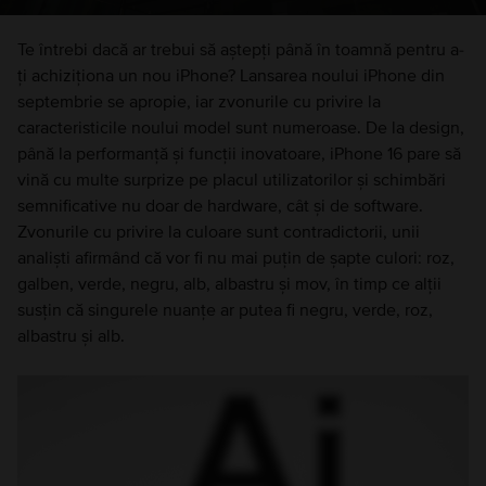
Te întrebi dacă ar trebui să aștepți până în toamnă pentru a-
ți achiziționa un nou iPhone? Lansarea noului iPhone din
septembrie se apropie, iar zvonurile cu privire la
caracteristicile noului model sunt numeroase. De la design,
până la performanță și funcții inovatoare, iPhone 16 pare să
vină cu multe surprize pe placul utilizatorilor și schimbări
semnificative nu doar de hardware, cât și de software.
Zvonurile cu privire la culoare sunt contradictorii, unii
analiști afirmând că vor fi nu mai puțin de șapte culori: roz,
galben, verde, negru, alb, albastru și mov, în timp ce alții
susțin că singurele nuanțe ar putea fi negru, verde, roz,
albastru și alb.