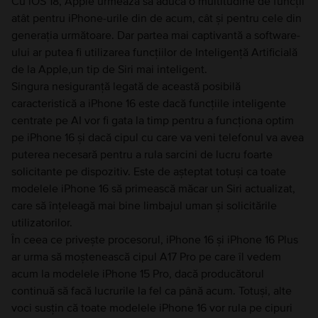
Cu iOS 18, Apple urmează să aducă o multitudine de funcții
atât pentru iPhone-urile din de acum, cât și pentru cele din
generația următoare. Dar partea mai captivantă a software-
ului ar putea fi utilizarea funcțiilor de Inteligență Artificială
de la Apple,un tip de Siri mai inteligent.
Singura nesiguranță legată de această posibilă
caracteristică a iPhone 16 este dacă funcțiile inteligente
centrate pe AI vor fi gata la timp pentru a funcționa optim
pe iPhone 16 și dacă cipul cu care va veni telefonul va avea
puterea necesară pentru a rula sarcini de lucru foarte
solicitante pe dispozitiv. Este de așteptat totuși ca toate
modelele iPhone 16 să primească măcar un Siri actualizat,
care să înțeleagă mai bine limbajul uman și solicitările
utilizatorilor.
În ceea ce privește procesorul, iPhone 16 și iPhone 16 Plus
ar urma să moștenească cipul A17 Pro pe care îl vedem
acum la modelele iPhone 15 Pro, dacă producătorul
continuă să facă lucrurile la fel ca până acum. Totuși, alte
voci susțin că toate modelele iPhone 16 vor rula pe cipuri