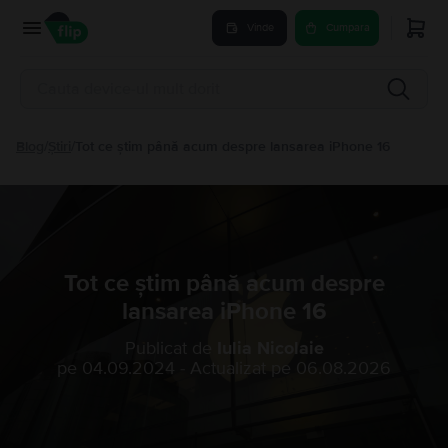
Vinde
Cumpara
Blog
/
Știri
/
Tot ce știm până acum despre lansarea iPhone 16
Tot ce știm până acum despre
lansarea iPhone 16
Publicat de
Iulia Nicolaie
pe
04.09.2024
-
Actualizat pe
06.08.2026