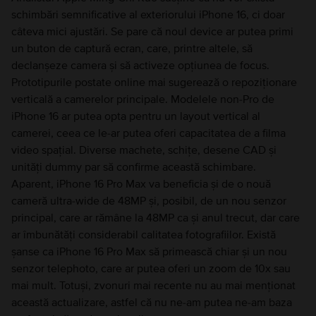
schimbări semnificative al exteriorului iPhone 16, ci doar
câteva mici ajustări. Se pare că noul device ar putea primi
un buton de captură ecran, care, printre altele, să
declanșeze camera și să activeze opțiunea de focus.
Prototipurile postate online mai sugerează o repoziționare
verticală a camerelor principale. Modelele non-Pro de
iPhone 16 ar putea opta pentru un layout vertical al
camerei, ceea ce le-ar putea oferi capacitatea de a filma
video spațial. Diverse machete, schițe, desene CAD și
unități dummy par să confirme această schimbare.
Aparent, iPhone 16 Pro Max va beneficia și de o nouă
cameră ultra-wide de 48MP și, posibil, de un nou senzor
principal, care ar rămâne la 48MP ca și anul trecut, dar care
ar îmbunătăți considerabil calitatea fotografiilor. Există
șanse ca iPhone 16 Pro Max să primească chiar și un nou
senzor telephoto, care ar putea oferi un zoom de 10x sau
mai mult. Totuși, zvonuri mai recente nu au mai menționat
această actualizare, astfel că nu ne-am putea ne-am baza