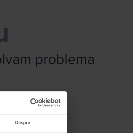
u
zolvam problema
Despre