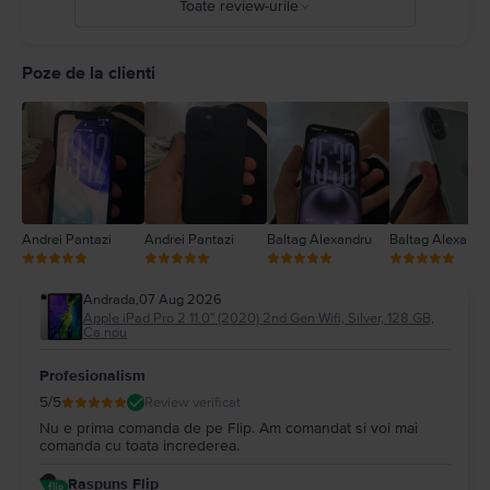
Toate review-urile
5
4
Poze de la clienti
3
2
1
Andrei Pantazi
Andrei Pantazi
Baltag Alexandru
Baltag Alexandr
Andrada
,
07 Aug 2026
Apple iPad Pro 2 11.0" (2020) 2nd Gen Wifi, Silver, 128 GB,
Ca nou
Profesionalism
5
/5
Review verificat
Nu e prima comanda de pe Flip. Am comandat si voi mai
comanda cu toata increderea.
Raspuns Flip