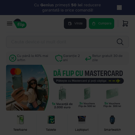
Cu
Genius
primești
50 lei
reducere
garantată la orice comandă!
Vinde
Cumpara
Cu până la 40% mai
Garanție 2
Retur gratuit 30 de
ieftin
ani
zile
Telefoane
Tablete
Laptopuri
Smartwatch