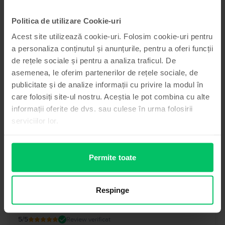
Politica de utilizare Cookie-uri
5
/5
Review verificat
Am comandat telefonul de pe flip, este așa ca și în descriere,
Acest site utilizează cookie-uri. Folosim cookie-uri pentru
nu are nici o zgârietură pe ecran sau carcasă, merge bine,
a personaliza conținutul și anunțurile, pentru a oferi funcții
bateria am cumpărat o de la ei nouă, ține foarte bine, sunt
foarte mulțumit! Recomand!!!!!
de rețele sociale și pentru a analiza traficul. De
asemenea, le oferim partenerilor de rețele sociale, de
publicitate și de analize informații cu privire la modul în
care folosiți site-ul nostru. Aceștia le pot combina cu alte
informații oferite de dvs. sau culese în urma folosirii
Raspuns Flip
serviciilor lor.
Salut! Iti multumim pentru feedback si pentru ca ai ales
platforma noastra. Ne bucuram ca experienta a fost una
pozitiva. ❤️
Permite toate
Ionela Ramona Ciaki
,
07 Aug 2026
Apple iPhone 13, Starlight, 256 GB, Bun
Respinge
Foarte ok
5
/5
Review verificat