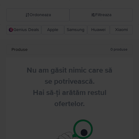
Ordoneaza
Filtreaza
Genius Deals
Apple
Samsung
Huawei
Xiaomi
Recomandarea Flip
Pret descrescator
Produse
0
produse
Pret crescator
Nu am găsit nimic care să
se potrivească.
Hai să-ți arătăm restul
ofertelor.