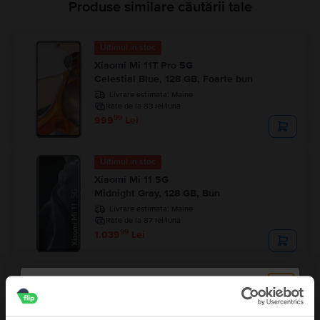
Produse similare căutării tale
Ultimul în stoc
Xiaomi Mi 11T Pro 5G
Celestial Blue, 128 GB, Foarte bun
Livrare estimata:
Maine
Rate de la 83 lei/luna
99
999
Lei
Ultimul în stoc
Xiaomi Mi 11 5G
Midnight Gray, 128 GB, Bun
Livrare estimata:
Maine
Rate de la 87 lei/luna
99
1.039
Lei
Ultimul în stoc
Xiaomi Redmi Note 15 4G Dual Sim
Glacier Blue, 256 GB, Ca nou