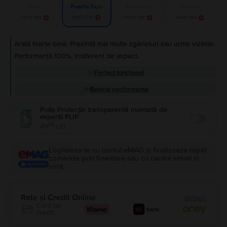
Bun
Excelent
Ca nou
Foarte bun
Alertă stoc
Alertă stoc
Alertă stoc
Alertă stoc
Arată foarte bine. Prezintă mai multe zgârieturi sau urme vizibile.
Performanță 100%, indiferent de aspect.
Perfect funcțional
Baterie performanta
Folie Protecție transparentă montată de
experții FLIP
Enable
99
49
LEI
Logheaza-te cu contul eMAG si finalizeaza rapid
comanda prin finantare sau cu cardul salvat in
cont.
Rate și Credit Online
detalii
Card de
credit