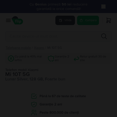
Cu
Genius
primești
50 lei
reducere
garantată la orice comandă!
Vinde
Cumpara
Telefoane mobile
/
Xiaomi
/
Mi 10T 5G
Cu până la 40% mai
Garanție 2
Retur gratuit 30 de
ieftin
ani
zile
Telefon mobil Xiaomi
Mi 10T 5G
Lunar Silver, 128 GB, Foarte bun