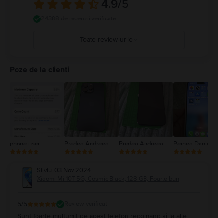
4.9
/5
24388 de recenzii verificate
Toate review-urile
5
4
Poze de la clienti
3
2
1
phone user
Predea Andreea
Predea Andreea
Pernea Daniel
Silviu
,
03 Nov 2024
Xiaomi Mi 10T 5G, Cosmic Black, 128 GB, Foarte bun
5
/5
Review verificat
Sunt foarte mulțumit de acest telefon recomand și la alte