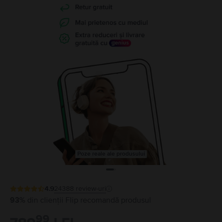
Poze reale ale produsului
4.9
24388
review-uri
93%
din clienții Flip recomandă produsul
99