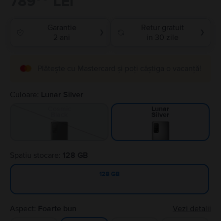
789
LEI
Garantie
Retur gratuit
❯
❯
2 ani
in 30 zile
Plătește cu Mastercard și poți câștiga o vacanță!
Culoare:
Lunar Silver
Cosmic
Lunar
Black
Silver
Spatiu stocare:
128 GB
128 GB
Aspect:
Foarte bun
Vezi detalii