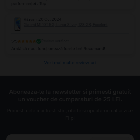
performanței . Top
Răzvan
,
20 Oct 2024
Xiaomi Mi 10T 5G, Lunar Silver, 128 GB, Excelent
5
/5
Review verificat
Arată că nou, funcționează foarte bn! Recomand!
Vezi mai multe review-uri
Aboneaza-te la newsletter si primesti gratuit
un voucher de cumparaturi de 25 LEI.
Primesti cele mai fresh stiri, oferte si update-uri cat ai zice
Flip!