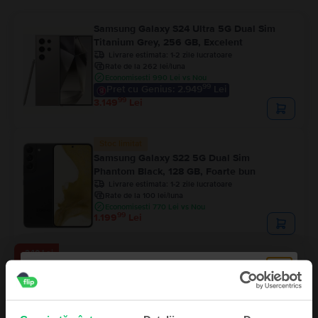
Samsung Galaxy S24 Ultra 5G Dual Sim
Titanium Grey, 256 GB, Excelent
Livrare estimata:
1-2 zile lucratoare
Rate de la 262 lei/luna
Economisesti 990 Lei vs Nou
99
Pret cu Genius: 2.949
Lei
99
3.149
Lei
Stoc limitat
Samsung Galaxy S22 5G Dual Sim
Phantom Black, 128 GB, Foarte bun
Livrare estimata:
1-2 zile lucratoare
Rate de la 100 lei/luna
Economisesti 770 Lei vs Nou
99
1.199
Lei
- 240 Lei
Samsung Galaxy S25 Ultra 5G Dual Sim
Titanium Silver Blue, 256 GB, Ca nou
Livrare estimata:
1-2 zile lucratoare
Rate de la 333 lei/luna
Economisesti 700 Lei vs Nou