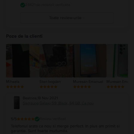
24421 de recenzii verificate
Toate review-urile
5
4
Poze de la clienti
3
2
1
Mihaela
Stan bogdan
Muresan Emanuel
Muresan Emanu
Beatrice
,
18 Nov 2021
Samsung Galaxy S9, Black, 64 GB, Ca nou
5
/5
Review verificat
Telefonul arata ca nou si merge perfect. In plus am primit si
garantie. Sunt foarte multumita.