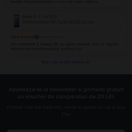
acelasi timp.Recomand cu cea mai mare caldura.
Delius G.
,
27 Jul 2021
Samsung Galaxy S9, Purple, 64 GB, Ca nou
5
/5
Review verificat
Am comandat 2 Galaxy S9, au ajuns repede, totul în regulă,
telefoanele funcționează și arată ca noi.
Vezi mai multe review-uri
Aboneaza-te la newsletter si primesti gratuit
un voucher de cumparaturi de 25 LEI.
Primesti cele mai fresh stiri, oferte si update-uri cat ai zice
Flip!