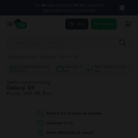
Cu
Genius
primești
50 lei
reducere
garantată la orice comandă!
Vinde
Cumpara
Telefoane mobile
/
Samsung
/
Galaxy S9
Cu până la 40% mai
Garanție 2
Retur gratuit 30 de
ieftin
ani
zile
Telefon mobil Samsung
Galaxy S9
Purple, 256 GB, Bun