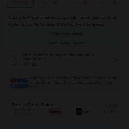
Alertă stoc
Alertă stoc
Alertă stoc
Alertă stoc
Arată bine. Prezintă mai multe zgârieturi pronunțate sau urme
foarte vizibile. Performanță 100%, indiferent de aspect.
Perfect funcțional
Baterie performanta
Folie Protecție transparentă montată de
experții FLIP
Enable
99
49
LEI
Logheaza-te cu contul eMAG si finalizeaza rapid
comanda prin finantare sau cu cardul salvat in
cont.
Rate și Credit Online
detalii
Card de
credit