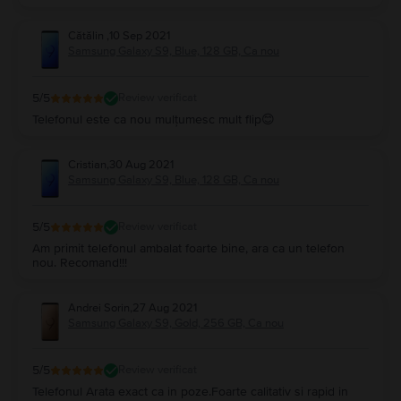
Cătălin
,
10 Sep 2021
Samsung Galaxy S9, Blue, 128 GB, Ca nou
5
/5
Review verificat
Telefonul este ca nou mulțumesc mult flip😊
Cristian
,
30 Aug 2021
Samsung Galaxy S9, Blue, 128 GB, Ca nou
5
/5
Review verificat
Am primit telefonul ambalat foarte bine, ara ca un telefon
nou. Recomand!!!
Andrei Sorin
,
27 Aug 2021
Samsung Galaxy S9, Gold, 256 GB, Ca nou
5
/5
Review verificat
Telefonul Arata exact ca in poze.Foarte calitativ si rapid in