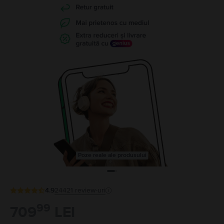
Poze reale ale produsului
4.9
24421
review-uri
99
709
LEI