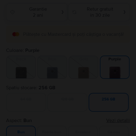
Garantie
Retur gratuit
❯
❯
2 ani
in 30 zile
Plătește cu Mastercard și poți câștiga o vacanță!
Culoare:
Purple
Black
Blue
Gold
Purple
Spatiu stocare:
256 GB
64 GB
128 GB
256 GB
Aspect:
Bun
Vezi detalii
Foarte bun
Excelent
Ca nou
Bun