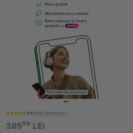
Poze reale ale produsului
4.9
24392
review-uri
99
389
LEI