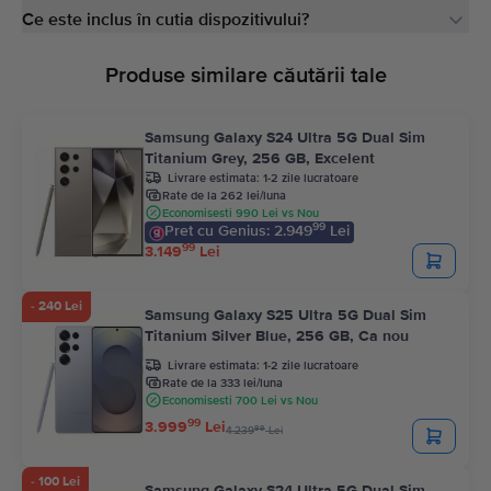
Ce este inclus în cutia dispozitivului?
Produse similare căutării tale
Samsung Galaxy S24 Ultra 5G Dual Sim
Titanium Grey, 256 GB, Excelent
Livrare estimata:
1-2 zile lucratoare
Rate de la 262 lei/luna
Economisesti 990 Lei vs Nou
99
Pret cu Genius: 2.949
Lei
99
3.149
Lei
- 240 Lei
Samsung Galaxy S25 Ultra 5G Dual Sim
Titanium Silver Blue, 256 GB, Ca nou
Livrare estimata:
1-2 zile lucratoare
Rate de la 333 lei/luna
Economisesti 700 Lei vs Nou
99
3.999
Lei
99
4.239
Lei
- 100 Lei
Samsung Galaxy S24 Ultra 5G Dual Sim