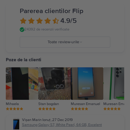
Parerea clientilor Flip
4.9
/5
24392 de recenzii verificate
Toate review-urile
5
4
Poze de la clienti
3
2
1
Mihaela
Stan bogdan
Muresan Emanuel
Muresan Emanu
Vișan Marin Ionuț
,
27 Dec 2019
Samsung Galaxy S7, White Pearl, 64 GB, Excelent