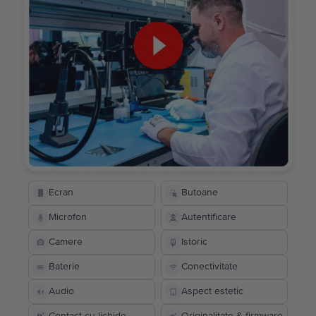
Ecran
Butoane
Microfon
Autentificare
Camere
Istoric
Baterie
Conectivitate
Audio
Aspect estetic
Contact cu lichide
Originalitate & firmware