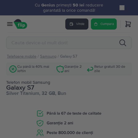
Cu
Genius
primești
50 lei
reducere
garantată la orice comandă!
Vinde
Cumpara
Telefoane mobile
/
Samsung
/
Galaxy S7
Cu până la 40% mai
Garanție 2
Retur gratuit 30 de
ieftin
ani
zile
Telefon mobil Samsung
Galaxy S7
Silver Titanium, 32 GB, Bun