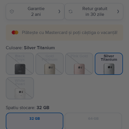
Garantie
Retur gratuit
❯
❯
2 ani
in 30 zile
Plătește cu Mastercard și poți câștiga o vacanță!
Culoare:
Silver Titanium
Black
Gold
Pink Gold
Silver
Onyx
Platinum
Titanium
White
Pearl
Spatiu stocare:
32 GB
64 GB
32 GB