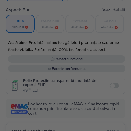
Aspect:
Bun
Vezi detalii
Foarte bun
Excelent
Ca nou
Bun
Alertă stoc
Alertă stoc
Alertă stoc
Alertă stoc
Arată bine. Prezintă mai multe zgârieturi pronunțate sau urme
foarte vizibile. Performanță 100%, indiferent de aspect.
Perfect funcțional
Baterie performanta
Folie Protecție transparentă montată de
experții FLIP
Enable
99
49
LEI
Logheaza-te cu contul eMAG si finalizeaza rapid
comanda prin finantare sau cu cardul salvat in
cont.