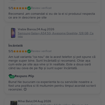
5
/5
Review verificat
Recomand ,am comandat si eu de la ei si produsul respecta
ce are in descriere pe site
Vrabie Bianca
,
04 Aug 2026
Samsung Galaxy A54 5G, Awesome Graphite, 128 GB, Ca
nou
Încântată
5
/5
Review verificat
Am luat varianta ”ca nou” de la acest telefon și pot spune că
merge super bine. Sunt încântată și recomand. Chiar așa
cum este pe site așa vine și în realitate. Este a doua oară
când iau ceva de pe flip și sunt super încântată.
Raspuns Flip
Buna! Ne bucuram ca experienta ta cu serviciile noastre a
fost una pozitiva si iti multumim pentru timpul acordat scrierii
recenziei. 😊
Mihai Balut
,
04 Aug 2026