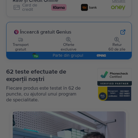
Rate și Credit Online
detalii
Card de
credit
Încearcă gratuit Genius
Transport
Oferte
Retur
gratuit
exclusive
60 de zile
Parte din grupul
62 teste efectuate de
experții noștri
Fiecare produs este testat în 62 de
puncte, cu ajutorul unui program
de specialitate.