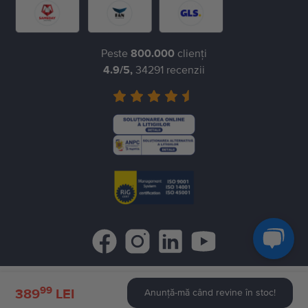
Peste
800.000
clienți
4.9
/5,
34291
recenzii
99
©
2026
Flip.ro
- All rights reserved.
389
LEI
Anunță-mă când revine în stoc!
Flip.bg
Flip.gr
Rejoy.hu