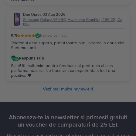
Dan Oprea
,
03 Aug 2026
Samsung Galaxy A54 5G, Awesome Graphite, 256 GB, Ca
nou
5
/5
Review verificat
Telefonul este superb, prețul foarte bun, livrarea in doua zile.
Sunt mulțumit
Raspuns Flip
Salut! Iti multumim pentru feedback si pentru ca ai ales
platforma noastra. Ne bucuram ca experienta a fost una
pozitiva. ❤️
Vezi mai multe review-uri
Aboneaza-te la newsletter si primesti gratuit
un voucher de cumparaturi de 25 LEI.
Primesti cele mai fresh stiri, oferte si update-uri cat ai zice