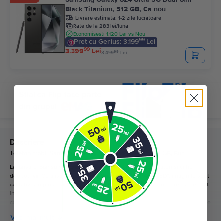
Black Titanium, 512 GB, Ca nou
Livrare estimata:
1-2 zile lucratoare
Rate de la 283 lei/luna
Economisesti 1.120 Lei vs Nou
99
Pret cu Genius: 3.199
Lei
99
3.399
Lei
99
3.499
Lei
Descriere
Telefon mobil Samsung Galaxy S7, Silver Titanium, 32 GB, Bun
La lansare, Samsung Galaxy S7 a fost bine primit de utilizatori si critici
deopotriva. Cu afisajul de 5.1 “Flat Quad HD Super AMOLED”, imaginile sunt
calitative. In plus, noul design cu spatele curbat al S7 se incadreaza perfect
in palma mainii tale. Trebuie sa mentionam si revenirea slotului Micro-SD,
care permite marirea spatiului de stocare. Mai mult, similar cu unele modele
Galaxy anterioare, S7 este rezistent la apa si la praf.
Vezi mai mult