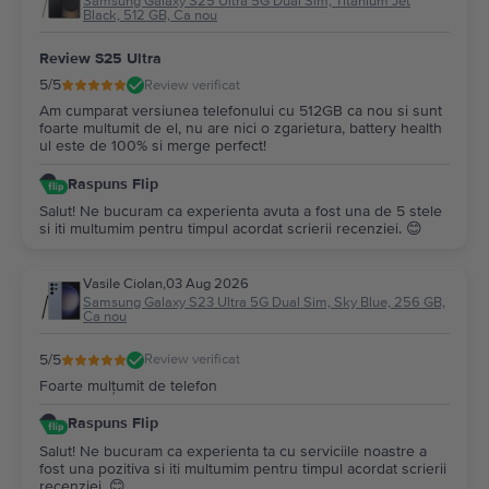
Samsung Galaxy S25 Ultra 5G Dual Sim, Titanium Jet
Black, 512 GB, Ca nou
Review S25 Ultra
5
/5
Review verificat
Am cumparat versiunea telefonului cu 512GB ca nou si sunt
foarte multumit de el, nu are nici o zgarietura, battery health
ul este de 100% si merge perfect!
Raspuns Flip
Salut! Ne bucuram ca experienta avuta a fost una de 5 stele
si iti multumim pentru timpul acordat scrierii recenziei. 😊
Vasile Ciolan
,
03 Aug 2026
Samsung Galaxy S23 Ultra 5G Dual Sim, Sky Blue, 256 GB,
Ca nou
5
/5
Review verificat
Foarte mulțumit de telefon
Raspuns Flip
Salut! Ne bucuram ca experienta ta cu serviciile noastre a
fost una pozitiva si iti multumim pentru timpul acordat scrierii
recenziei. 😊