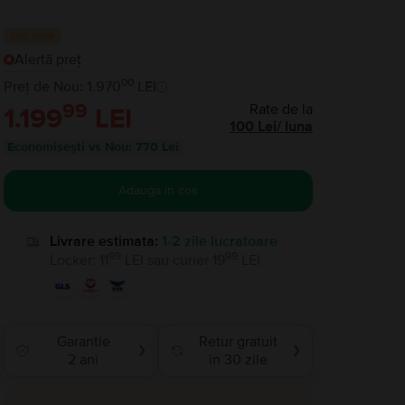
Stoc limitat
Alertă preț
00
Preț de Nou: 1.970
LEI
99
Rate de la
1.199
LEI
100
Lei
/
luna
Economisești vs Nou
:
770 Lei
Adauga in cos
Livrare estimata:
1-2 zile lucratoare
99
99
Locker
:
11
LEI
sau
curier
19
LEI
Garantie
Retur gratuit
❯
❯
2 ani
in 30 zile