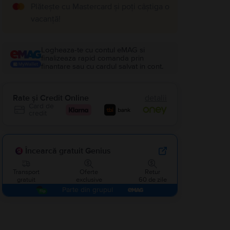
Plătește cu Mastercard și poți câștiga o
vacanță!
Logheaza-te cu contul eMAG si
finalizeaza rapid comanda prin
finantare sau cu cardul salvat in cont.
Rate și Credit Online
detalii
Card de
credit
Încearcă gratuit Genius
Transport
Oferte
Retur
gratuit
exclusive
60 de zile
Parte din grupul