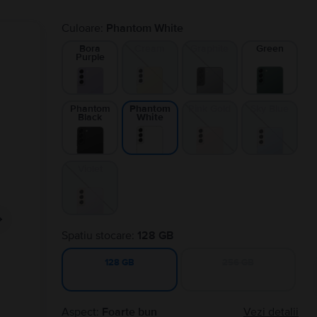
Culoare:
Phantom White
Bora
Cream
Graphite
Green
Purple
Phantom
Pink Gold
Sky Blue
Phantom
Black
White
Violet
Spatiu stocare:
128 GB
256 GB
128 GB
Aspect:
Foarte bun
Vezi detalii