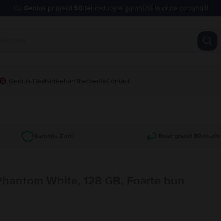
Cu
Genius
primești
50 lei
reducere garantată la orice comandă!
Genius Deals
Intrebari frecvente
Contact
Garanție 2 ani
Retur gratuit 30 de zile
Phantom White, 128 GB, Foarte bun