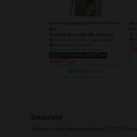
Samsung Galaxy S24 Ultra 5G Dual
Sam
Sim
Pha
Titanium Grey, 256 GB, Excelent
R
Livrare estimata:
1-2 zile lucratoare
E
Rate de la 262 lei/luna
1.1
Economisesti 990 Lei vs Nou
99
Pret cu Genius: 2.949
Lei
99
3.149
Lei
Adauga in cos
Descriere
Telefon mobil Samsung Galaxy S22 5G Dual