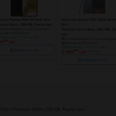
sung Galaxy S22 5G Dual Sim
Samsung Galaxy S25 Ultra 5G D
ntom Black, 128 GB, Foarte bun
Sim
Livrare estimata:
1-2 zile lucratoare
Titanium Silver Blue, 256 GB, C
ate de la 100 lei/luna
nou
conomisesti 770 Lei vs Nou
Livrare estimata:
1-2 zile lucratoar
99
99
Lei
Rate de la 333 lei/luna
Economisesti 700 Lei vs Nou
Adauga in cos
99
3.999
Lei
99
4.239
Lei
Adauga in cos
 Sim, Phantom White, 128 GB, Foarte bun