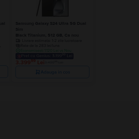
ual
Samsung Galaxy S24 Ultra 5G Dual
Sim
a
Black Titanium, 512 GB, Ca nou
Livrare estimata:
1-2 zile lucratoare
Rate de la 283 lei/luna
e
Economisesti 1.120 Lei vs Nou
99
Pret cu Genius: 3.199
Lei
99
3.399
Lei
99
3.499
Lei
Adauga in cos