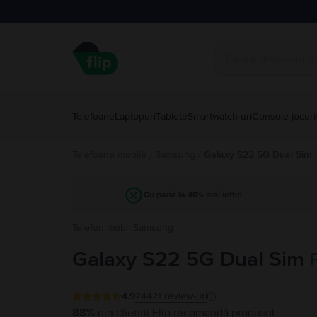
Telefoane
Laptopuri
Tablete
Smartwatch-uri
Console jocuri
Telefoane mobile
Samsung
/
Galaxy S22 5G Dual Sim
/
Cu până la 40% mai ieftin
Telefon mobil Samsung
Galaxy S22 5G Dual Sim
4.9
24421
review-uri
88%
din clienții Flip recomandă produsul