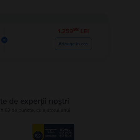
98
1.259
LEI
=
Adauga in cos
te de experții noștri
în 62 de puncte, cu ajutorul unui