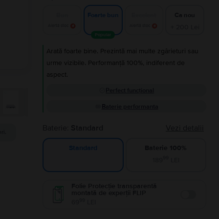
Bun
Excelent
Ca nou
Foarte bun
Alertă stoc
Alertă stoc
+ 200 Lei
Popular
Arată foarte bine. Prezintă mai multe zgârieturi sau
urme vizibile. Performanță 100%, indiferent de
aspect.
Perfect funcțional
Baterie performanta
Baterie:
Standard
Vezi detalii
ri.
Baterie 100%
Standard
99
189
LEI
Folie Protecție transparentă
montată de experții FLIP
Enable
99
69
LEI