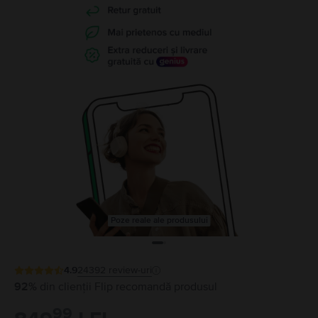
Poze reale ale produsului
4.9
24392
review-uri
92%
din clienții Flip recomandă produsul
99