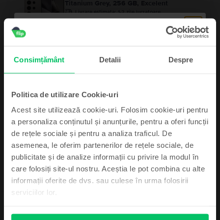
Titanium Grey, 256 GB, Excelent
Livrare estimata:
1-2 zile lucratoare
Rate de la 262 lei/luna
Economisesti 990 Lei vs Nou
99
Pret cu Genius: 2.949
Lei
99
3.149
Lei
Consimțământ
Detalii
Despre
Samsung Galaxy S22 5G Dual Sim
Phantom Black, 128 GB, Foarte bun
Politica de utilizare Cookie-uri
Livrare estimata:
1-2 zile lucratoare
Rate de la 100 lei/luna
Acest site utilizează cookie-uri. Folosim cookie-uri pentru
Economisesti 770 Lei vs Nou
a personaliza conținutul și anunțurile, pentru a oferi funcții
99
1.199
Lei
de rețele sociale și pentru a analiza traficul. De
asemenea, le oferim partenerilor de rețele sociale, de
Abonează-te și câștigă!
publicitate și de analize informații cu privire la modul în
care folosiți site-ul nostru. Aceștia le pot combina cu alte
Device-ul mult dorit poate fi al tău cu un pic
informații oferite de dvs. sau culese în urma folosirii
de noroc.
serviciilor lor.
Descriere