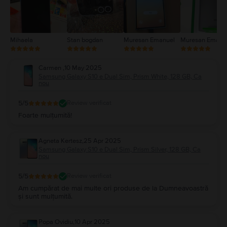
Mihaela
Stan bogdan
Muresan Emanuel
Muresan Emanu
Carmen
,
10 May 2025
Samsung Galaxy S10 e Dual Sim, Prism White, 128 GB, Ca
nou
5
/5
Review verificat
Foarte mulțumită!
Agneta Kertesz
,
25 Apr 2025
Samsung Galaxy S10 e Dual Sim, Prism Silver, 128 GB, Ca
nou
5
/5
Review verificat
Am cumpărat de mai multe ori produse de la Dumneavoastră
și sunt mulțumită.
Popa Ovidiu
,
10 Apr 2025