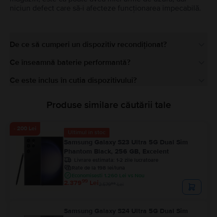
niciun defect care să-i afecteze funcționarea impecabilă.
De ce să cumperi un dispozitiv recondiționat?
Ce înseamnă baterie performantă?
Ce este inclus în cutia dispozitivului?
Produse similare căutării tale
- 200 Lei
Ultimul în stoc
Samsung Galaxy S23 Ultra 5G Dual Sim
Phantom Black, 256 GB, Excelent
Livrare estimata:
1-2 zile lucratoare
Rate de la 198 lei/luna
Economisesti 1.260 Lei vs Nou
99
2.379
Lei
99
2.579
Lei
Samsung Galaxy S24 Ultra 5G Dual Sim