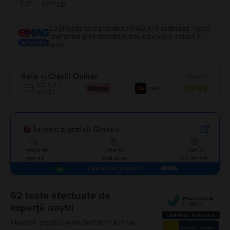
Enable
99
49
LEI
Logheaza-te cu contul eMAG si finalizeaza rapid
comanda prin finantare sau cu cardul salvat in
cont.
Rate și Credit Online
detalii
Card de
credit
Încearcă gratuit Genius
Transport
Oferte
Retur
gratuit
exclusive
60 de zile
Parte din grupul
62 teste efectuate de
experții noștri
Fiecare produs este testat în 62 de