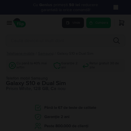
Cu
Genius
primești
50 lei
reducere
garantată la orice comandă!
Vinde
Cumpara
Telefoane mobile
/
Samsung
/
Galaxy S10 e Dual Sim
Cu până la 40% mai
Garanție 2
Retur gratuit 30 de
ieftin
ani
zile
Telefon mobil Samsung
Galaxy S10 e Dual Sim
Prism White, 128 GB, Ca nou