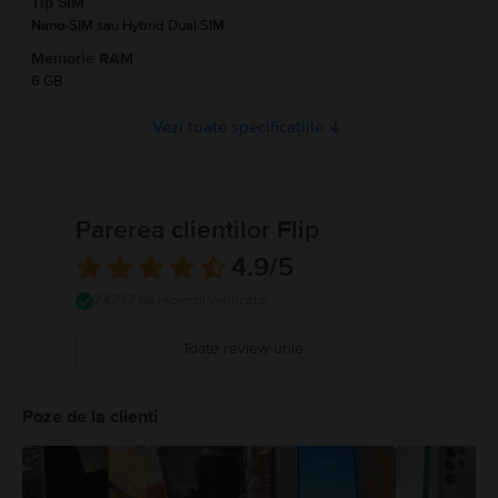
Tip SIM
A se citi manualul
Nano-SIM sau Hybrid Dual SIM
Memorie RAM
6 GB
Vezi toate specificațiile
Parerea clientilor Flip
4.9
/5
24392 de recenzii verificate
Toate review-urile
5
4
Poze de la clienti
3
2
1