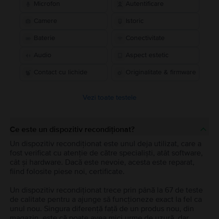
Microfon
Autentificare
Camere
Istoric
Baterie
Conectivitate
Audio
Aspect estetic
Contact cu lichide
Originalitate & firmware
Vezi toate testele
Ce este un dispozitiv recondiționat?
Un dispozitiv recondiționat este unul deja utilizat, care a
fost verificat cu atenție de către specialiști, atât software,
cât și hardware. Dacă este nevoie, acesta este reparat,
fiind folosite piese noi, certificate.
Un dispozitiv recondiționat trece prin până la 67 de teste
de calitate pentru a ajunge să funcționeze exact la fel ca
unul nou. Singura diferență față de un produs nou, din
magazin, este că poate avea mici urme de uzură, dar