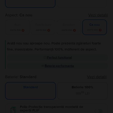
Aspect:
Ca nou
Vezi detalii
Bun
Foarte bun
Excelent
Ca nou
Alertă stoc
Alertă stoc
Alertă stoc
Alertă stoc
Arată nou sau aproape nou. Poate prezenta zgârieturi foarte
fine, insesizabile. Performanță 100%, indiferent de aspect.
Perfect funcțional
Baterie performanta
Baterie:
Standard
Vezi detalii
Baterie 100%
Standard
99
169
LEI
Folie Protecție transparentă montată de
experții FLIP