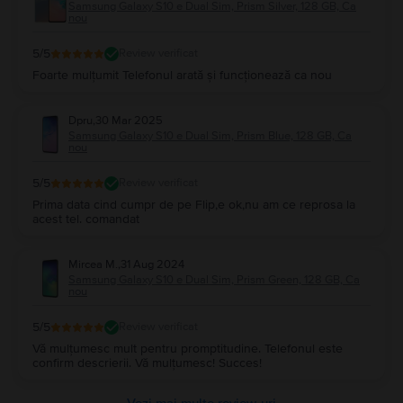
Samsung Galaxy S10 e Dual Sim, Prism Silver, 128 GB, Ca
nou
5
/5
Review verificat
Foarte mulțumit Telefonul arată și funcționează ca nou
Dpru
,
30 Mar 2025
Samsung Galaxy S10 e Dual Sim, Prism Blue, 128 GB, Ca
nou
5
/5
Review verificat
Prima data cind cumpr de pe Flip,e ok,nu am ce reprosa la
acest tel. comandat
Mircea M.
,
31 Aug 2024
Samsung Galaxy S10 e Dual Sim, Prism Green, 128 GB, Ca
nou
5
/5
Review verificat
Vă mulțumesc mult pentru promptitudine. Telefonul este
confirm descrierii. Vă mulțumesc! Succes!
Vezi mai multe review-uri