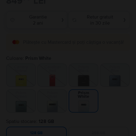
849
LEI
Garantie
Retur gratuit
❯
❯
2 ani
in 30 zile
Plătește cu Mastercard și poți câștiga o vacanță!
Culoare:
Prism White
Canary
Cardinal
Prism
Prism
Yellow
Red
Black
Blue
Prism
Prism
Prism
Green
Silver
White
Spatiu stocare:
128 GB
256 GB
128 GB