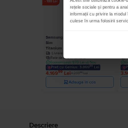
Ultimul în stoc
- 130 Lei
rețele sociale și pentru a ana
informații cu privire la modul 
culese în urma folosirii servici
Samsung Galaxy S25 Ultra 5G Dual
Sam
Sim
Sim
Titanium Silver Blue, 512 GB, Ca nou
Tit
Livrare estimata:
1-2 zile lucratoare
Rate de la 347 lei/luna
R
Economisesti 970 Lei vs Nou
E
99
Pret cu Genius: 3.869
Lei
P
99
4.169
Lei
3.1
99
4.299
Lei
Adauga in cos
Descriere