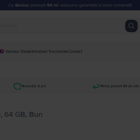
Cu
Genius
primești
50 lei
reducere garantată la orice comandă!
Genius Deals
Intrebari frecvente
Contact
Garanție 2 ani
Retur gratuit 30 de zile
, 64 GB, Bun