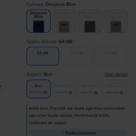
Culoare:
Deepsea Blue
Maple
Midnight
Orchid
Deepsea
Gold
Black
Gray
Blue
Spatiu stocare:
64 GB
128 GB
256 GB
64 GB
Aspect:
Bun
Vezi detalii
Foarte bun
Excelent
Ca nou
Bun
Alertă stoc
Alertă stoc
Alertă stoc
Alertă stoc
Arată bine. Prezintă mai multe zgârieturi pronunțate
sau urme foarte vizibile. Performanță 100%,
indiferent de aspect.
Perfect funcțional