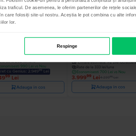
- 240 Lei
liza traficul. De asemenea, le oferim partenerilor de rețele sociale
în care folosiți site-ul nostru. Aceștia le pot combina cu alte info
ilor lor.
sung Galaxy S24 Ultra 5G Dual
Samsung Galaxy S25 Ultra 5G D
Sim
Respinge
anium Grey, 256 GB, Excelent
Titanium Silver Blue, 256 GB, C
Livrare estimata:
1-2 zile lucratoare
nou
ate de la 262 lei/luna
Livrare estimata:
1-2 zile lucratoar
conomisesti 990 Lei vs Nou
Rate de la 333 lei/luna
99
ret cu Genius: 2.949
Lei
Economisesti 700 Lei vs Nou
99
99
3.999
Lei
49
Lei
99
4.239
Lei
Adauga in cos
Adauga in cos