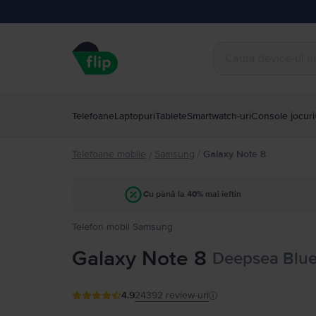
Telefoane
Laptopuri
Tablete
Smartwatch-uri
Console jocuri
Telefoane mobile
Samsung
/
Galaxy Note 8
/
Cu până la 40% mai ieftin
Telefon mobil Samsung
Galaxy Note 8
Deepsea Blue
4.9
24392
review-uri