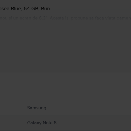
psea Blue, 64 GB, Bun
ou si un ecran de 6.3”. Acesta isi propune sa faca viata oamenil
 viata de zi cu zi. Acest telefon promite foarte multe in termeni 
cesor complet nou cu o memorie RAM de 6GB.
Informatii producator
 produs.
Samsung
Galaxy Note 8