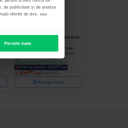
- 100 Lei
, de publicitate și de analize
rmații oferite de dvs. sau
ual
Samsung Galaxy S24 Ultra 5G Dual
Sim
Permite toate
a
Black Titanium, 512 GB, Ca nou
Livrare estimata:
1-2 zile lucratoare
Rate de la 283 lei/luna
e
Economisesti 1.120 Lei vs Nou
99
Pret cu Genius: 3.199
Lei
99
3.399
Lei
99
3.499
Lei
Adauga in cos