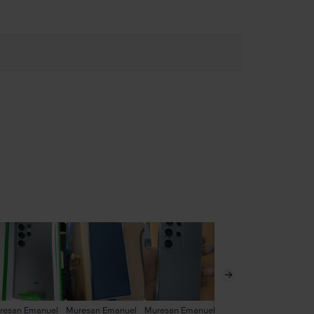
resan Emanuel
Muresan Emanuel
Muresan Emanuel
Mic Alexandru
An