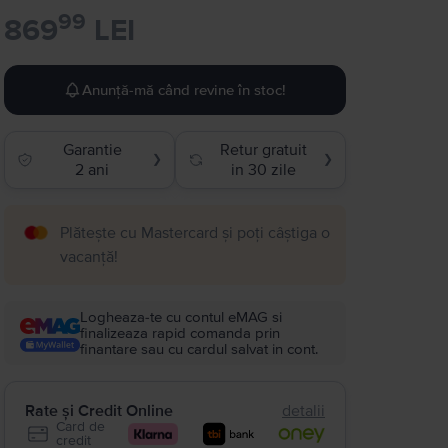
99
869
LEI
Anunță-mă când revine în stoc!
Garantie
Retur gratuit
❯
❯
2 ani
in 30 zile
Plătește cu Mastercard și poți câștiga o
vacanță!
Logheaza-te cu contul eMAG si
finalizeaza rapid comanda prin
finantare sau cu cardul salvat in cont.
Rate și Credit Online
detalii
Card de
credit