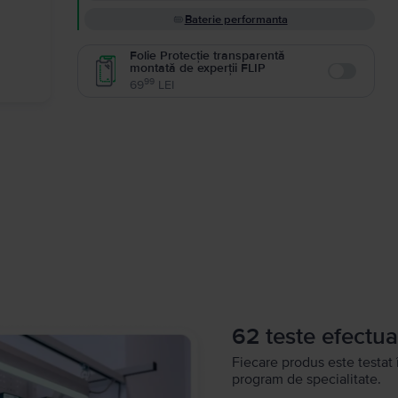
Baterie performanta
Folie Protecție transparentă
montată de experții FLIP
Enable
99
69
LEI
62 teste efectua
Fiecare produs este testat 
program de specialitate.