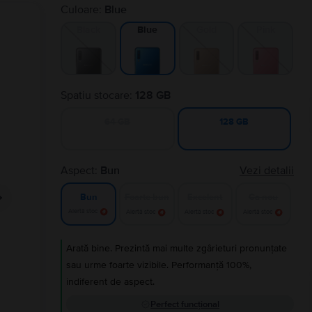
Culoare:
Blue
Black
Gold
Pink
Blue
Spatiu stocare:
128 GB
64 GB
128 GB
Aspect:
Bun
Vezi detalii
Foarte bun
Excelent
Ca nou
Bun
Alertă stoc
Alertă stoc
Alertă stoc
Alertă stoc
Arată bine. Prezintă mai multe zgârieturi pronunțate
sau urme foarte vizibile. Performanță 100%,
indiferent de aspect.
Perfect funcțional