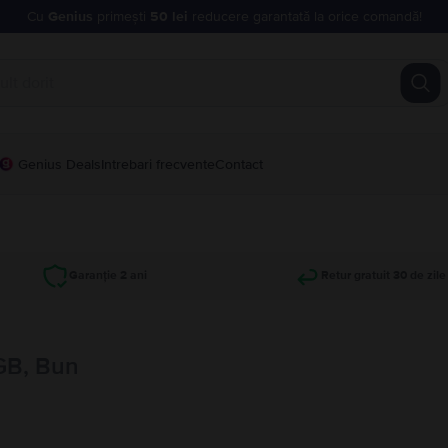
Cu
Genius
primești
50 lei
reducere garantată la orice comandă!
Genius Deals
Intrebari frecvente
Contact
Garanție 2 ani
Retur gratuit 30 de zile
GB, Bun