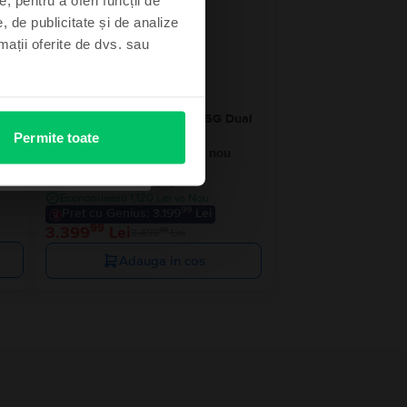
- 100 Lei
, de publicitate și de analize
rmații oferite de dvs. sau
ual
Samsung Galaxy S24 Ultra 5G Dual
Sim
Permite toate
a
Black Titanium, 512 GB, Ca nou
Livrare estimata:
Maine
Rate de la 283 lei/luna
Economisesti 1.120 Lei vs Nou
99
Pret cu Genius: 3.199
Lei
99
3.399
Lei
99
3.499
Lei
Adauga in cos