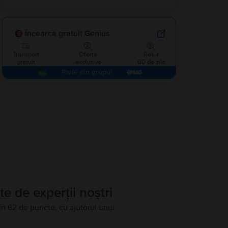
Încearcă gratuit Genius
Transport
Oferte
Retur
gratuit
exclusive
60 de zile
Parte din grupul
te de experții noștri
în 62 de puncte, cu ajutorul unui