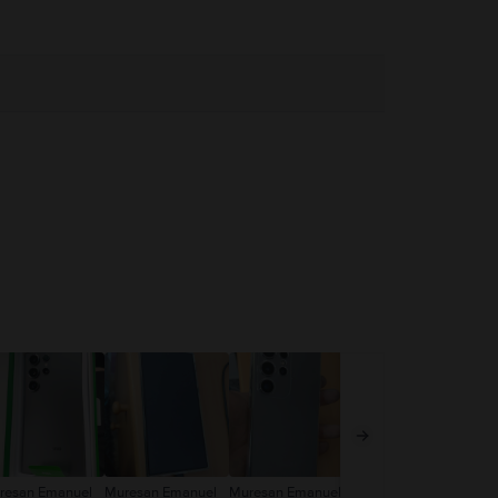
resan Emanuel
Muresan Emanuel
Muresan Emanuel
Mic Alexandru
An