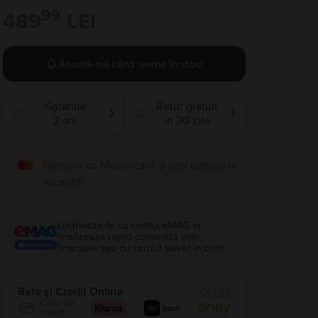
99
489
LEI
Anunță-mă când revine în stoc!
Garantie
Retur gratuit
❯
❯
2 ani
in 30 zile
Plătește cu Mastercard și poți câștiga o
vacanță!
Logheaza-te cu contul eMAG si
finalizeaza rapid comanda prin
finantare sau cu cardul salvat in cont.
Rate și Credit Online
detalii
Card de
credit