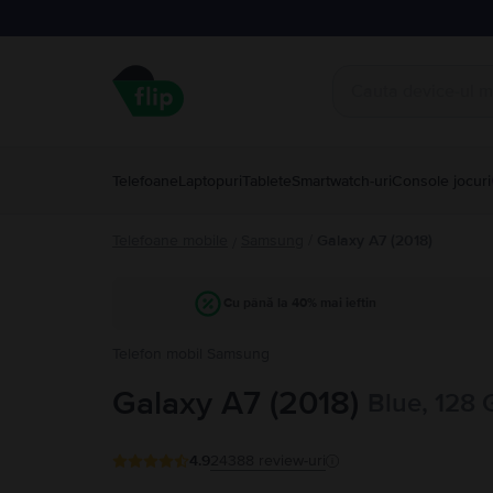
Telefoane
Laptopuri
Tablete
Smartwatch-uri
Console jocuri
Telefoane mobile
Samsung
/
Galaxy A7 (2018)
/
Cu până la 40% mai ieftin
Telefon mobil Samsung
Galaxy A7 (2018)
Blue, 128 
4.9
24388
review-uri