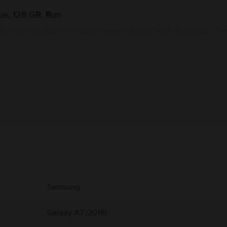
ue, 128 GB, Bun
n sticla pe fata si pe spate impreuna cu o rama din plastic. Ca
iti vor te-ar putea face sa te simti precum un fotograf profesion
ele tale. Mai mult de atat, camera frontala acum are o rezoluti
um, Samsung Galaxy A7 2018 prezinta un senzor de amprente in b
Informatii producator
 produs.
Samsung
Galaxy A7 (2018)