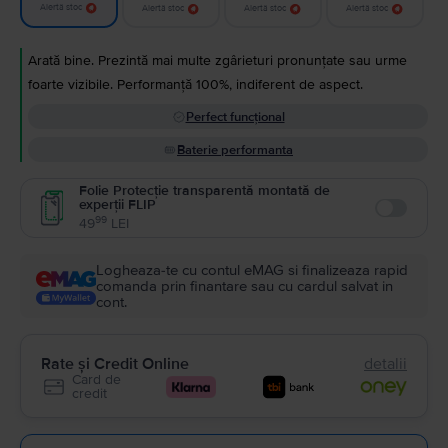
Alertă stoc
Alertă stoc
Alertă stoc
Alertă stoc
Arată bine. Prezintă mai multe zgârieturi pronunțate sau urme
foarte vizibile. Performanță 100%, indiferent de aspect.
Perfect funcțional
Baterie performanta
Folie Protecție transparentă montată de
experții FLIP
Enable
99
49
LEI
Logheaza-te cu contul eMAG si finalizeaza rapid
comanda prin finantare sau cu cardul salvat in
cont.
Rate și Credit Online
detalii
Card de
credit