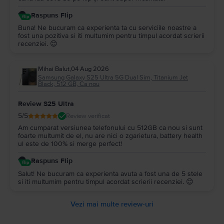
Raspuns Flip
Buna! Ne bucuram ca experienta ta cu serviciile noastre a
fost una pozitiva si iti multumim pentru timpul acordat scrierii
recenziei. 😊
Mihai Balut
,
04 Aug 2026
Samsung Galaxy S25 Ultra 5G Dual Sim, Titanium Jet
Black, 512 GB, Ca nou
Review S25 Ultra
5
/5
Review verificat
Am cumparat versiunea telefonului cu 512GB ca nou si sunt
foarte multumit de el, nu are nici o zgarietura, battery health
ul este de 100% si merge perfect!
Raspuns Flip
Salut! Ne bucuram ca experienta avuta a fost una de 5 stele
si iti multumim pentru timpul acordat scrierii recenziei. 😊
Vezi mai multe review-uri