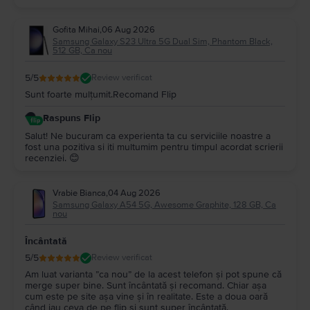
Gofita Mihai
,
06 Aug 2026
Samsung Galaxy S23 Ultra 5G Dual Sim, Phantom Black,
512 GB, Ca nou
5
/5
Review verificat
Sunt foarte mulțumit.Recomand Flip
Raspuns Flip
Salut! Ne bucuram ca experienta ta cu serviciile noastre a
fost una pozitiva si iti multumim pentru timpul acordat scrierii
recenziei. 😊
Vrabie Bianca
,
04 Aug 2026
Samsung Galaxy A54 5G, Awesome Graphite, 128 GB, Ca
nou
Încântată
5
/5
Review verificat
Am luat varianta ”ca nou” de la acest telefon și pot spune că
merge super bine. Sunt încântată și recomand. Chiar așa
cum este pe site așa vine și în realitate. Este a doua oară
când iau ceva de pe flip și sunt super încântată.