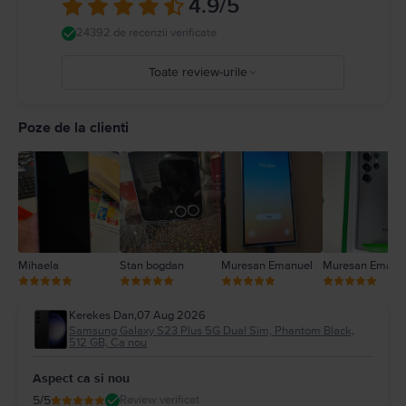
4.9
/5
24392 de recenzii verificate
Toate review-urile
5
4
Poze de la clienti
3
2
1
Mihaela
Stan bogdan
Muresan Emanuel
Muresan Emanu
Kerekes Dan
,
07 Aug 2026
Samsung Galaxy S23 Plus 5G Dual Sim, Phantom Black,
512 GB, Ca nou
Aspect ca si nou
5
/5
Review verificat