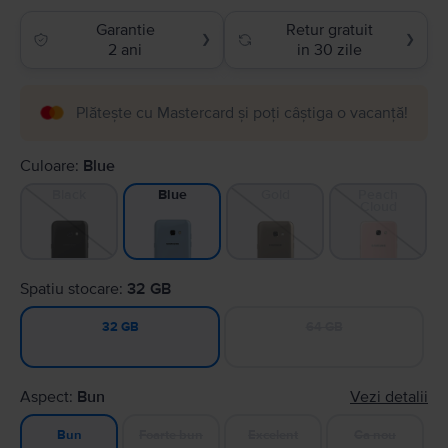
Garantie
Retur gratuit
❯
❯
2 ani
in 30 zile
Plătește cu Mastercard și poți câștiga o vacanță!
Culoare:
Blue
Black
Gold
Peach
Blue
Cloud
Spatiu stocare:
32 GB
64 GB
32 GB
Aspect:
Bun
Vezi detalii
Foarte bun
Excelent
Ca nou
Bun