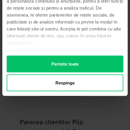
a personaliza conținutul și anunțurile, pentru a oferi funcții
Informatii siguranta produs
Specificații
de rețele sociale și pentru a analiza traficul. De
asemenea, le oferim partenerilor de rețele sociale, de
Brand
Informatii producator
publicitate și de analize informații cu privire la modul în
Samsung
care folosiți site-ul nostru. Aceștia le pot combina cu alte
Model
Informatii persoana responsabila
informații oferite de dvs. sau culese în urma folosirii
Galaxy A5 (2017) Dual Sim
serviciilor lor.
Culoare
Informatii siguranta produs
Blue
Informatii privind avertismentele de siguranta cu privire la produs.
Tip SIM
Permite toate
A se citi manualul
Nano-SIM
Memorie RAM
Respinge
3 GB
Vezi toate specificațiile
Parerea clientilor Flip