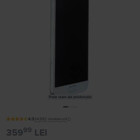
Poze reale ale produsului
4.9
24392
review-uri
99
359
LEI