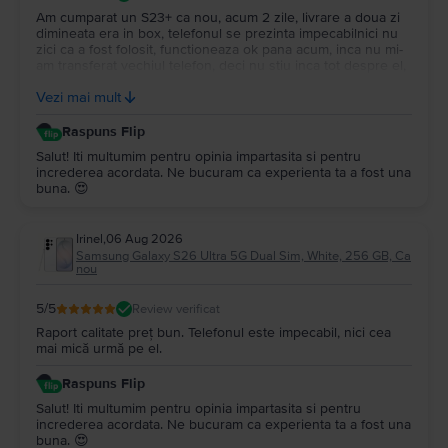
Am cumparat un S23+ ca nou, acum 2 zile, livrare a doua zi
dimineata era in box, telefonul se prezinta impecabilnici nu
zici ca a fost folosit, functioneaza ok pana acum, inca nu mi-
am transferat vechiul telefon, deci nu stiu inca tot despre el,
ambalarea e impecabila si garantia 2 ani voi reveni mai tarziu
Vezi mai mult
cand voi incepe sa-l folosesc.
Raspuns Flip
Salut! Iti multumim pentru opinia impartasita si pentru
increderea acordata. Ne bucuram ca experienta ta a fost una
buna. 😍
Irinel
,
06 Aug 2026
Samsung Galaxy S26 Ultra 5G Dual Sim, White, 256 GB, Ca
nou
5
/5
Review verificat
Raport calitate preț bun. Telefonul este impecabil, nici cea
mai mică urmă pe el.
Raspuns Flip
Salut! Iti multumim pentru opinia impartasita si pentru
increderea acordata. Ne bucuram ca experienta ta a fost una
buna. 😍