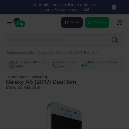
Cu
Genius
primești
50 lei
reducere
garantată la orice comandă!
Vinde
Cumpara
Telefoane mobile
/
Samsung
/
Galaxy A5 (2017) Dual Sim
Cu până la 40% mai
Garanție 2
Retur gratuit 30 de
ieftin
ani
zile
Telefon mobil Samsung
Galaxy A5 (2017) Dual Sim
Blue, 32 GB, Bun