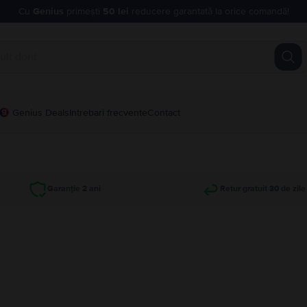
Cu
Genius
primești
50 lei
reducere garantată la orice comandă!
Genius Deals
Intrebari frecvente
Contact
Garanție 2 ani
Retur gratuit 30 de zile