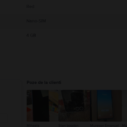
Red
Nano-SIM
4 GB
Poze de la clienti
Mihaela
Stan bogdan
Muresan Emanuel
Mu