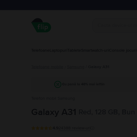
Telefoane
Laptopuri
Tablete
Smartwatch-uri
Console jocuri
Telefoane mobile
Samsung
/
Galaxy A31
/
Cu până la 40% mai ieftin
Telefon mobil Samsung
Galaxy A31
Red, 128 GB, Bun
4.9
24388
review-uri