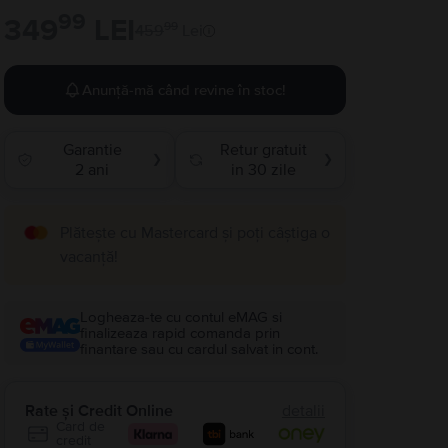
99
349
LEI
99
459
Lei
Anunță-mă când revine în stoc!
Garantie
Retur gratuit
❯
❯
2 ani
in 30 zile
Plătește cu Mastercard și poți câștiga o
vacanță!
Logheaza-te cu contul eMAG si
finalizeaza rapid comanda prin
finantare sau cu cardul salvat in cont.
Rate și Credit Online
detalii
Card de
credit