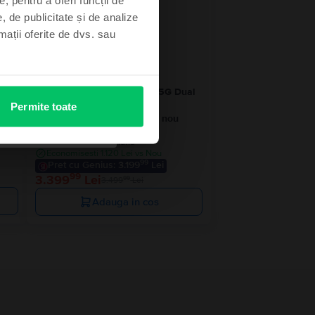
- 100 Lei
, de publicitate și de analize
rmații oferite de dvs. sau
ual
Samsung Galaxy S24 Ultra 5G Dual
Sim
Permite toate
a
Black Titanium, 512 GB, Ca nou
Livrare estimata:
Maine
Rate de la 283 lei/luna
Economisesti 1.120 Lei vs Nou
99
Pret cu Genius: 3.199
Lei
99
3.399
Lei
99
3.499
Lei
Adauga in cos