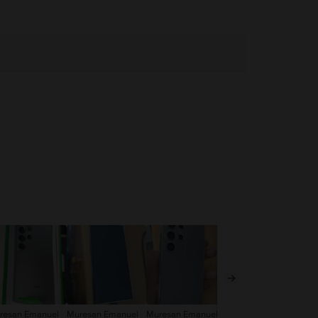
resan Emanuel
Muresan Emanuel
Muresan Emanuel
Mic Alexandru
An