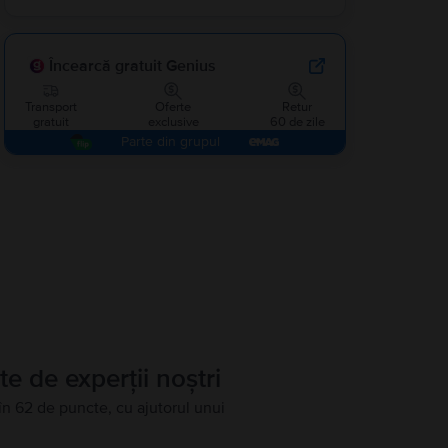
Încearcă gratuit Genius
Transport
Oferte
Retur
gratuit
exclusive
60 de zile
Parte din grupul
te de experții noștri
în 62 de puncte, cu ajutorul unui