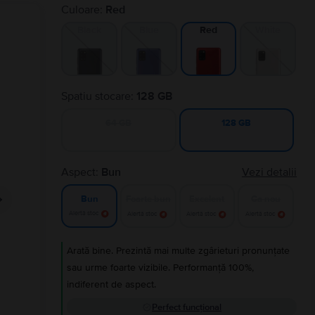
Culoare:
Red
Black
Blue
White
Red
Spatiu stocare:
128 GB
64 GB
128 GB
Aspect:
Bun
Vezi detalii
Foarte bun
Excelent
Ca nou
Bun
Alertă stoc
Alertă stoc
Alertă stoc
Alertă stoc
Arată bine. Prezintă mai multe zgârieturi pronunțate
sau urme foarte vizibile. Performanță 100%,
indiferent de aspect.
Perfect funcțional