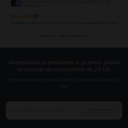
Samsung Galaxy A15 5G Dual Sim, Brave Black, 128 GB,
Foarte bun
5
/5
Review verificat
Telefonul arata ok, se misca bine, totul mi-a placut foarte mult
Vezi mai multe review-uri
Aboneaza-te la newsletter si primesti gratuit
un voucher de cumparaturi de 25 LEI.
Primesti cele mai fresh stiri, oferte si update-uri cat ai zice
Flip!
Aboneaza-te