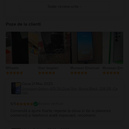
Toate review-urile
5
4
Poze de la clienti
3
2
1
Mihaela
Stan bogdan
Muresan Emanuel
Muresan Emanu
Oana
,
21 May 2025
Samsung Galaxy A15 5G Dual Sim, Brave Black, 128 GB, Ca
nou
5
/5
Review verificat
Comandă a ajuns foarte repede (a doua zi de la plasarea
comenzii) și telefonul arată impecabil, recomand.