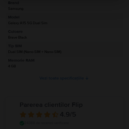
Brand
Informatii producator
Samsung
Model
Informatii persoana responsabila
Galaxy A15 5G Dual Sim
Culoare
Informatii siguranta produs
Brave Black
Informatii privind avertismentele de siguranta cu privire la produs.
Tip SIM
A se citi manualul
Dual SIM (Nano-SIM + Nano-SIM)
Memorie RAM
4 GB
Vezi toate specificațiile
Parerea clientilor Flip
4.9
/5
24388 de recenzii verificate