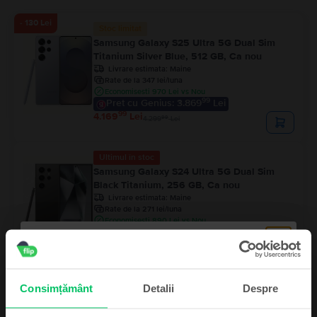
- 130 Lei
Stoc limitat
Samsung Galaxy S25 Ultra 5G Dual Sim
Titanium Silver Blue, 512 GB, Ca nou
Livrare estimata:
Maine
Rate de la 347 lei/luna
Economisesti 970 Lei vs Nou
99
Pret cu Genius: 3.869
Lei
99
4.169
Lei
99
4.299
Lei
Ultimul în stoc
Samsung Galaxy S24 Ultra 5G Dual Sim
Black Titanium, 256 GB, Ca nou
Livrare estimata:
Maine
Rate de la 271 lei/luna
Economisesti 890 Lei vs Nou
99
Pret cu Genius: 3.049
Lei
99
3.249
Lei
Samsung Galaxy S24 Ultra 5G Dual Sim
Consimțământ
Detalii
Despre
Titanium Grey, 256 GB, Excelent
Livrare estimata:
Maine