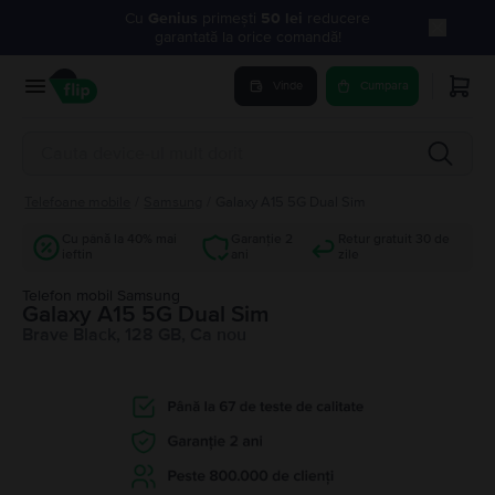
Cu
Genius
primești
50 lei
reducere
garantată la orice comandă!
Vinde
Cumpara
Telefoane mobile
/
Samsung
/
Galaxy A15 5G Dual Sim
Cu până la 40% mai
Garanție 2
Retur gratuit 30 de
ieftin
ani
zile
Telefon mobil Samsung
Galaxy A15 5G Dual Sim
Brave Black, 128 GB, Ca nou