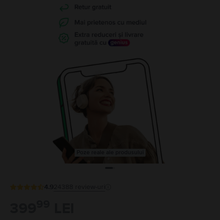
Poze reale ale produsului
4.9
24388
review-uri
99
399
LEI