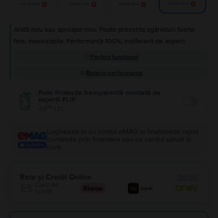
Alertă stoc
Alertă stoc
Alertă stoc
Alertă stoc
Arată nou sau aproape nou. Poate prezenta zgârieturi foarte
fine, insesizabile. Performanță 100%, indiferent de aspect.
Perfect funcțional
Baterie performanta
Folie Protecție transparentă montată de
experții FLIP
Enable
99
49
LEI
Logheaza-te cu contul eMAG si finalizeaza rapid
comanda prin finantare sau cu cardul salvat in
cont.
Rate și Credit Online
detalii
Card de
credit