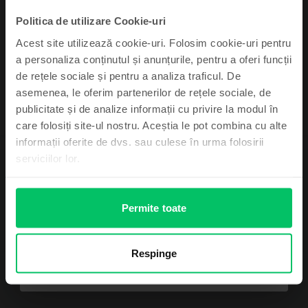
Rate de la 262 lei/luna
Economisesti 990 Lei vs Nou
Politica de utilizare Cookie-uri
99
Pret cu Genius: 2.949
Lei
99
3.149
Lei
Acest site utilizează cookie-uri. Folosim cookie-uri pentru
a personaliza conținutul și anunțurile, pentru a oferi funcții
de rețele sociale și pentru a analiza traficul. De
asemenea, le oferim partenerilor de rețele sociale, de
Abonează-te și câștigă!
publicitate și de analize informații cu privire la modul în
care folosiți site-ul nostru. Aceștia le pot combina cu alte
Device-ul mult dorit poate fi al tău cu un pic
informații oferite de dvs. sau culese în urma folosirii
de noroc.
serviciilor lor.
Descriere
Telefon mobil Samsung Galaxy A15 5G Dual Sim, Brave Black, 128 GB,
Ca nou
Permite toate
Vezi mai mult
Mă simt norocos
Informatii conformitate produs
Respinge
Nu, mulțumesc
Informatii siguranta produs
Specificații