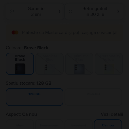
Garantie
Retur gratuit
❯
❯
2 ani
in 30 zile
Plătește cu Mastercard și poți câștiga o vacanță!
Culoare:
Brave Black
Magical
Optimistic
Personality
Brave
Blue
Blue
Yellow
Black
Spatiu stocare:
128 GB
256 GB
128 GB
Aspect:
Ca nou
Vezi detalii
Bun
Foarte bun
Excelent
Ca nou