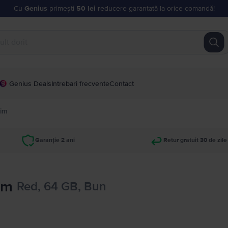
Cu
Genius
primești
50 lei
reducere garantată la orice comandă!
Genius Deals
Intrebari frecvente
Contact
Sim
Garanție 2 ani
Retur gratuit 30 de zile
im
Red, 64 GB, Bun