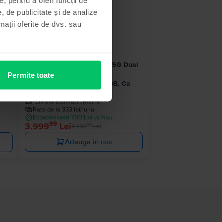
- 240 Lei
, de publicitate și de analize
rmații oferite de dvs. sau
ual
Samsung Galaxy S25 Ultra 5G Dual
Sim
Permite toate
Titanium Silver Blue, 256 GB, Ca
nou
Livrare estimata:
Maine
Rate de la 333 lei/luna
Economisesti 700 Lei vs Nou
99
3.999
Lei
99
4.239
Lei
Adauga in cos