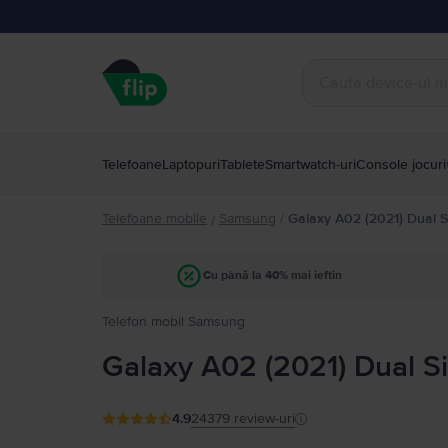
Telefoane
Laptopuri
Tablete
Smartwatch-uri
Console jocuri
Telefoane mobile
Samsung
/
Galaxy A02 (2021) Dual 
/
Cu până la 40% mai ieftin
Telefon mobil Samsung
Galaxy A02 (2021) Dual S
4.9
24379
review-uri