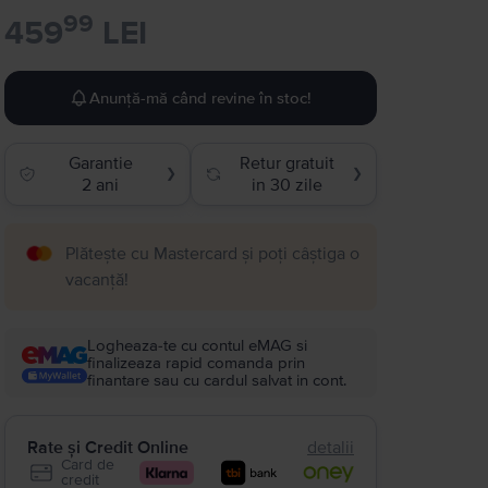
99
459
LEI
Anunță-mă când revine în stoc!
Garantie
Retur gratuit
❯
❯
2 ani
in 30 zile
Plătește cu Mastercard și poți câștiga o
vacanță!
Logheaza-te cu contul eMAG si
finalizeaza rapid comanda prin
finantare sau cu cardul salvat in cont.
Rate și Credit Online
detalii
Card de
credit