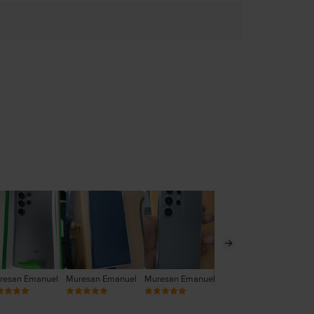
resan Emanuel
Muresan Emanuel
Muresan Emanuel
Mic Alexandru
An