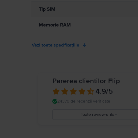
Tip SIM
Memorie RAM
Vezi toate specificațiile
Parerea clientilor Flip
4.9
/5
24379 de recenzii verificate
Toate review-urile
5
4
3