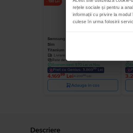
Ultimele 4 in stoc
- 130 Lei
rețele sociale și pentru a ana
informații cu privire la modul 
culese în urma folosirii servici
Samsung Galaxy S25 Ultra 5G Dual
Sam
Sim
Sim
Titanium Silver Blue, 512 GB, Ca nou
Bla
Livrare estimata:
Maine
Rate de la 347 lei/luna
R
Economisesti 970 Lei vs Nou
E
99
Pret cu Genius: 3.869
Lei
P
99
4.169
Lei
3.
99
4.299
Lei
Adauga in cos
Descriere