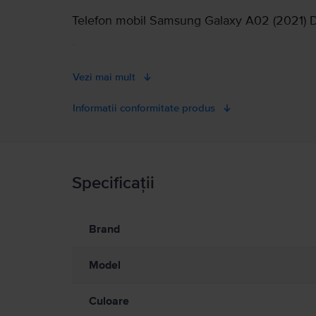
Telefon mobil Samsung Galaxy A02 (2021) D
-
Vezi mai mult
Informatii conformitate produs
Informatii siguranta produs
Specificații
Informatii siguranta produs
Informatii privind avertismentele de siguranta cu privire la
A se citi manualul
Brand
Model
Culoare