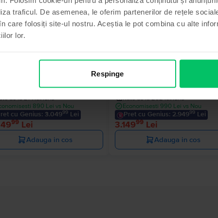
Stoc limitat
liza traficul. De asemenea, le oferim partenerilor de rețele sociale
în care folosiți site-ul nostru. Aceștia le pot combina cu alte info
ilor lor.
sung Galaxy S24 Ultra 5G Dual
Samsung Galaxy S24 Ultra 5G D
Sim
Respinge
ck Titanium, 256 GB, Ca nou
Titanium Grey, 256 GB, Excelent
Livrare estimata:
Maine
Livrare estimata:
Maine
ate de la 271 lei/luna
Rate de la 262 lei/luna
conomisesti 890 Lei vs Nou
Economisesti 990 Lei vs Nou
99
99
ret cu Genius: 3.049
Lei
Pret cu Genius: 2.949
Lei
99
99
249
Lei
3.149
Lei
Adauga in cos
Adauga in cos