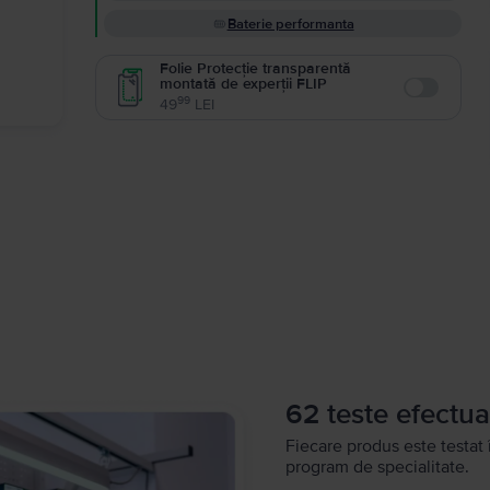
Baterie performanta
Folie Protecție transparentă
montată de experții FLIP
Enable
99
49
LEI
62 teste efectua
Fiecare produs este testat 
program de specialitate.