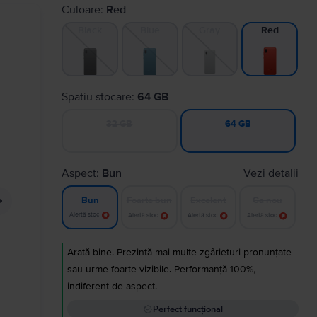
Culoare:
Red
Black
Blue
Gray
Red
Spatiu stocare:
64 GB
32 GB
64 GB
Aspect:
Bun
Vezi detalii
Foarte bun
Excelent
Ca nou
Bun
Alertă stoc
Alertă stoc
Alertă stoc
Alertă stoc
Arată bine. Prezintă mai multe zgârieturi pronunțate
sau urme foarte vizibile. Performanță 100%,
indiferent de aspect.
Perfect funcțional