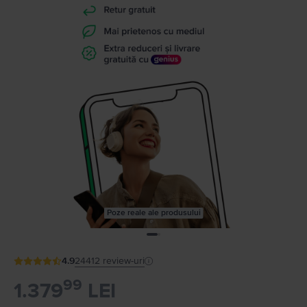
Poze reale ale produsului
4.9
24412
review-uri
99
1.379
LEI