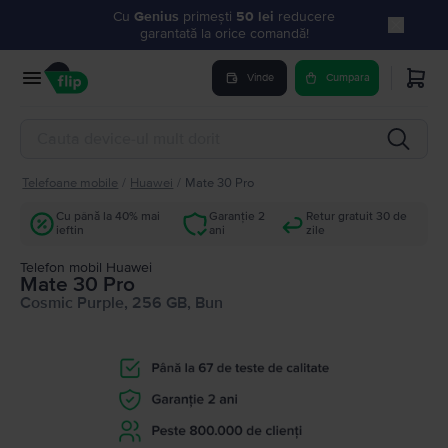
Cu
Genius
primești
50 lei
reducere
garantată la orice comandă!
Vinde
Cumpara
Telefoane mobile
/
Huawei
/
Mate 30 Pro
Cu până la 40% mai
Garanție 2
Retur gratuit 30 de
ieftin
ani
zile
Telefon mobil Huawei
Mate 30 Pro
Cosmic Purple, 256 GB, Bun