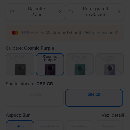
Garantie
Retur gratuit
❯
❯
2 ani
in 30 zile
Plătește cu Mastercard și poți câștiga o vacanță!
Culoare:
Cosmic Purple
Black
Emerald
Space
Cosmic
Green
Silver
Purple
Spatiu stocare:
256 GB
128 GB
256 GB
Aspect:
Bun
Vezi detalii
Foarte bun
Excelent
Ca nou
Bun