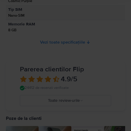
Cosmic Purple
Informatii privind avertismentele de siguranta cu privire la produs.
Tip SIM
A se citi manualul
Nano-SIM
Memorie RAM
8 GB
Vezi toate specificațiile
Parerea clientilor Flip
4.9
/5
24412 de recenzii verificate
Toate review-urile
5
4
Poze de la clienti
3
2