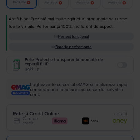
Alertă stoc
Alertă stoc
Alertă stoc
Alertă stoc
Arată bine. Prezintă mai multe zgârieturi pronunțate sau urme
foarte vizibile. Performanță 100%, indiferent de aspect.
Perfect funcțional
Baterie performanta
Folie Protecție transparentă montată de
experții FLIP
Enable
99
69
LEI
Logheaza-te cu contul eMAG si finalizeaza rapid
comanda prin finantare sau cu cardul salvat in
cont.
Rate și Credit Online
detalii
Card de
credit