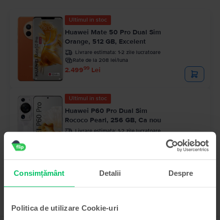
Ultimul în stoc
Huawei Mate 50 Pro Dual Sim
Orange, 512 GB, Excelent
Livrare estimata:
1-2 zile lucratoare
Rate de la 208 lei/luna
99
2.499
Lei
Ultimul în stoc
Huawei P60 Pro Dual Sim
Rococo Pearl, 256 GB, Ca nou
Livrare estimata:
1-2 zile lucratoare
Rate de la 142 lei/luna
99
1.699
Lei
Consimțământ
Detalii
Despre
Politica de utilizare Cookie-uri