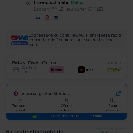
Livrare estimata:
Maine
99
99
Locker
:
11
LEI
sau
curier
19
LEI
Logheaza-te cu contul eMAG si finalizeaza rapid
comanda prin finantare sau cu cardul salvat in
cont.
Rate și Credit Online
detalii
Card de
credit
Încearcă gratuit Genius
Transport
Oferte
Retur
gratuit
exclusive
60 de zile
Parte din grupul
67 teste efectuate de