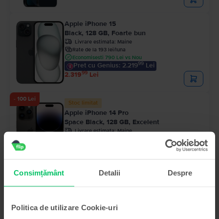
Apple iPhone 15
Black, 128 GB, Foarte bun
Livrare estimata:
Maine
Rate de la 193 lei/luna
Economisesti 790 Lei vs Nou
99
Pret cu Genius: 2.219
Lei
99
2.319
Lei
- 100 Lei
Stoc limitat
Apple iPhone 14 Pro
Space Black, 128 GB, Excelent
Livrare estimata:
Maine
Rate de la 197 lei/luna
Economisesti 1.400 Lei vs Nou
99
Pret cu Genius: 2.209
Lei
99
2.359
Lei
99
2.459
Lei
Consimțământ
Detalii
Despre
Politica de utilizare Cookie-uri