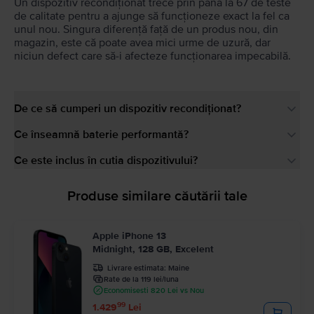
Un dispozitiv recondiționat trece prin până la 67 de teste
de calitate pentru a ajunge să funcționeze exact la fel ca
unul nou. Singura diferență față de un produs nou, din
magazin, este că poate avea mici urme de uzură, dar
niciun defect care să-i afecteze funcționarea impecabilă.
De ce să cumperi un dispozitiv recondiționat?
Ce înseamnă baterie performantă?
Ce este inclus în cutia dispozitivului?
Produse similare căutării tale
Apple iPhone 13
Midnight, 128 GB, Excelent
Livrare estimata:
Maine
Rate de la 119 lei/luna
Economisesti 820 Lei vs Nou
99
1.429
Lei