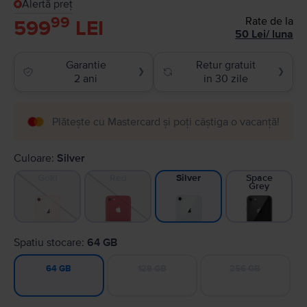
Alertă preț
99
Rate de la
599
LEI
50
Lei
/
luna
Garantie
Retur gratuit
❯
❯
2 ani
in 30 zile
Plătește cu Mastercard și poți câștiga o vacanță!
Culoare:
Silver
Gold
Red
Space
Silver
Grey
Spatiu stocare:
64 GB
128 GB
256 GB
64 GB