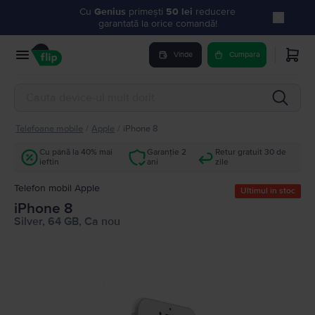
Cu
Genius
primești
50 lei
reducere
garantată la orice comandă!
Vinde
Cumpara
Telefoane mobile
/
Apple
/
iPhone 8
Cu până la 40% mai
Garanție 2
Retur gratuit 30 de
ieftin
ani
zile
Telefon mobil Apple
Ultimul în stoc
iPhone 8
Silver, 64 GB, Ca nou