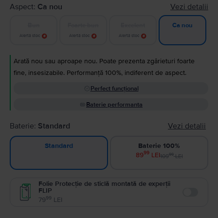
Aspect:
Ca nou
Vezi detalii
Bun
Foarte bun
Excelent
Ca nou
Alertă stoc
Alertă stoc
Alertă stoc
Arată nou sau aproape nou. Poate prezenta zgârieturi foarte
fine, insesizabile. Performanță 100%, indiferent de aspect.
Perfect funcțional
Baterie performanta
Baterie:
Standard
Vezi detalii
Baterie 100%
Standard
99
89
LEI
99
109
LEI
Folie Protecție de sticlă montată de experții
FLIP
Enable
99
79
LEI