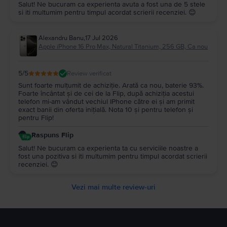
Salut! Ne bucuram ca experienta avuta a fost una de 5 stele
si iti multumim pentru timpul acordat scrierii recenziei. 😊
Alexandru Banu
,
17 Jul 2026
Apple iPhone 16 Pro Max, Natural Titanium, 256 GB, Ca nou
5
/5
Review verificat
Sunt foarte mulțumit de achiziție. Arată ca nou, baterie 93%.
Foarte încântat și de cei de la Flip, după achiziția acestui
telefon mi-am vândut vechiul IPhone către ei și am primit
exact banii din oferta inițială. Nota 10 și pentru telefon și
pentru Flip!
Raspuns Flip
Salut! Ne bucuram ca experienta ta cu serviciile noastre a
fost una pozitiva si iti multumim pentru timpul acordat scrierii
recenziei. 😊
Vezi mai multe review-uri