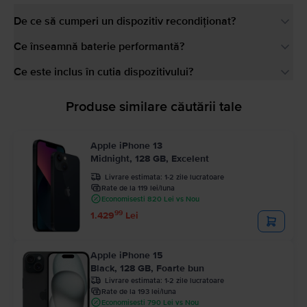
De ce să cumperi un dispozitiv recondiționat?
Ce înseamnă baterie performantă?
Ce este inclus în cutia dispozitivului?
Produse similare căutării tale
Apple iPhone 13
Midnight, 128 GB, Excelent
Livrare estimata:
1-2 zile lucratoare
Rate de la 119 lei/luna
Economisesti 820 Lei vs Nou
99
1.429
Lei
Apple iPhone 15
Black, 128 GB, Foarte bun
Livrare estimata:
1-2 zile lucratoare
Rate de la 193 lei/luna
Economisesti 790 Lei vs Nou