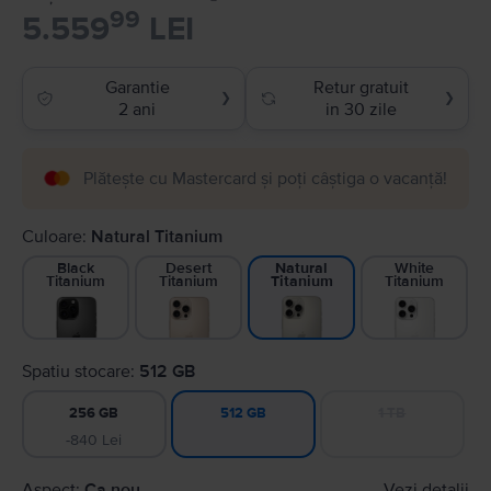
99
5.559
LEI
Garantie
Retur gratuit
❯
❯
2 ani
in 30 zile
Plătește cu Mastercard și poți câștiga o vacanță!
Culoare:
Natural Titanium
Black
Desert
White
Natural
Titanium
Titanium
Titanium
Titanium
Spatiu stocare:
512 GB
256 GB
1 TB
512 GB
-840 Lei
Aspect:
Ca nou
Vezi detalii