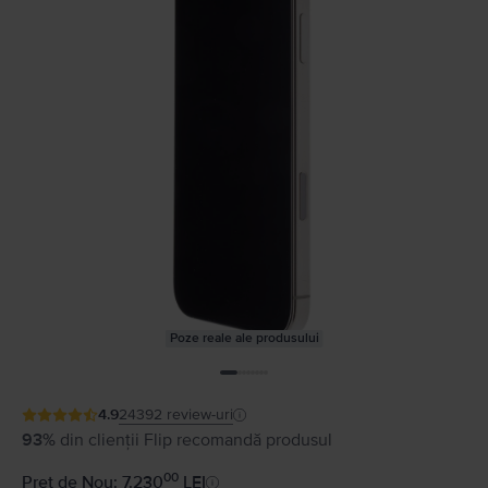
Poze reale ale produsului
4.9
24392
review-uri
93%
din clienții Flip recomandă produsul
00
Preț de Nou: 7.230
LEI