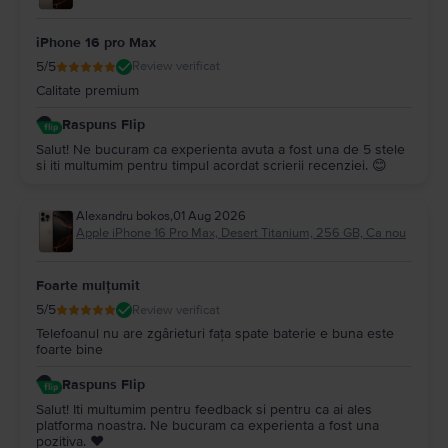
iPhone 16 pro Max
5
/5
Review verificat
Calitate premium
Raspuns Flip
Salut! Ne bucuram ca experienta avuta a fost una de 5 stele
si iti multumim pentru timpul acordat scrierii recenziei. 😊
Alexandru bokos
,
01 Aug 2026
Apple iPhone 16 Pro Max, Desert Titanium, 256 GB, Ca nou
Foarte mulțumit
5
/5
Review verificat
Telefoanul nu are zgârieturi fața spate baterie e buna este
foarte bine
Raspuns Flip
Salut! Iti multumim pentru feedback si pentru ca ai ales
platforma noastra. Ne bucuram ca experienta a fost una
pozitiva. ❤️