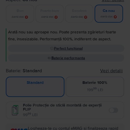
Bun
Foarte bun
Excelent
Ca nou
Alertă stoc
Alertă stoc
Alertă stoc
Alertă stoc
Arată nou sau aproape nou. Poate prezenta zgârieturi foarte
fine, insesizabile. Performanță 100%, indiferent de aspect.
Perfect funcțional
Baterie performanta
Baterie:
Standard
Vezi detalii
Baterie 100%
Standard
99
199
LEI
Folie Protecție de sticlă montată de experții
FLIP
Enable
99
99
LEI
Logheaza-te cu contul eMAG si finalizeaza rapid