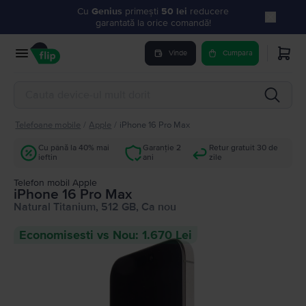
Cu
Genius
primești
50 lei
reducere
garantată la orice comandă!
Vinde
Cumpara
Telefoane mobile
/
Apple
/
iPhone 16 Pro Max
Cu până la 40% mai
Garanție 2
Retur gratuit 30 de
ieftin
ani
zile
Telefon mobil Apple
iPhone 16 Pro Max
Natural Titanium, 512 GB, Ca nou
Economisesti vs Nou: 1.670 Lei