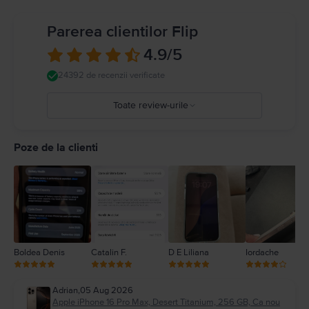
timp de mergeți pe bicicletă și evitați scrierea unui mesaj text în timp ce
conduceți mașina). Respectați regulile care interzic sau restricționează
Parerea clientilor Flip
utilizarea dispozitivelor mobile sau a căștilor. Utilizarea de cabluri sau
adaptoare deteriorate sau încărcarea în prezența umezelii poate cauza
4.9
/5
incendii, șocuri electrice, vătămări personale sau daune pentru iPhone sau
alte proprietăți. Detalii complete la
https://support.apple.com/ro-
24392 de recenzii verificate
ro/guide/iphone/iph301fc905/ios
Toate review-urile
5
4
Poze de la clienti
3
2
1
Boldea Denis
Catalin F.
D E Liliana
Iordache
Adrian
,
05 Aug 2026
Apple iPhone 16 Pro Max, Desert Titanium, 256 GB, Ca nou