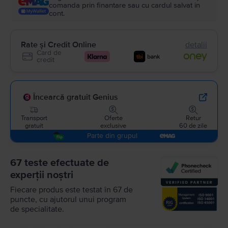
comanda prin finantare sau cu cardul salvat in
cont.
Rate și Credit Online
detalii
Card de
credit
Încearcă gratuit Genius
Transport
Oferte
Retur
gratuit
exclusive
60 de zile
Parte din grupul
67 teste efectuate de
experții noștri
Fiecare produs este testat în 67 de
puncte, cu ajutorul unui program
de specialitate.