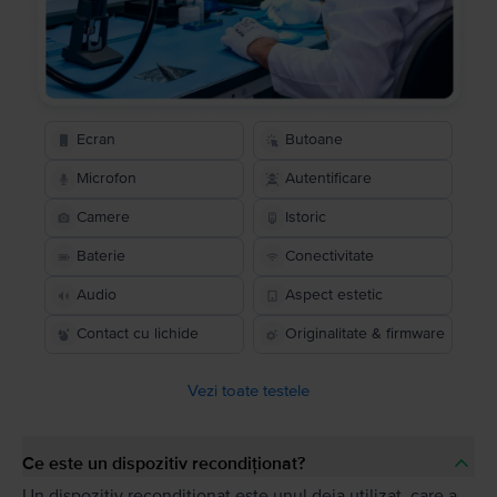
Ecran
Butoane
Microfon
Autentificare
Camere
Istoric
Baterie
Conectivitate
Audio
Aspect estetic
Contact cu lichide
Originalitate & firmware
Vezi toate testele
Ce este un dispozitiv recondiționat?
Un dispozitiv recondiționat este unul deja utilizat, care a