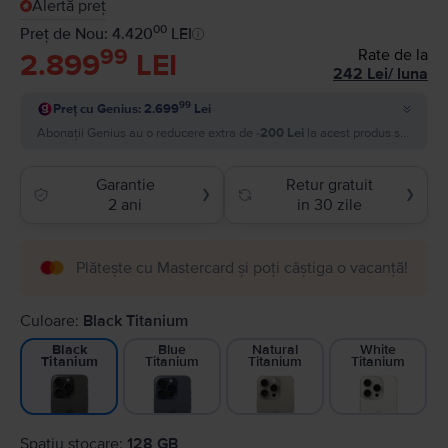
Alertă preț
00
Preț de Nou: 4.420
LEI
99
Rate de la
2.899
LEI
242
Lei
/
luna
99
Preț cu Genius: 2.699
Lei
Abonații Genius au o reducere extra de
-200 Lei
la acest produs si plătesc
Garantie
Retur gratuit
❯
❯
2 ani
in 30 zile
Plătește cu Mastercard și poți câștiga o vacanță!
Culoare:
Black Titanium
Blue
Natural
White
Black
Titanium
Titanium
Titanium
Titanium
Spatiu stocare:
128 GB