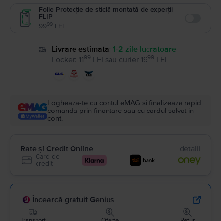
Folie Protecție de sticlă montată de experții
FLIP
Enable
99
99
LEI
Livrare estimata:
1-2 zile lucratoare
99
99
Locker
:
11
LEI
sau
curier
19
LEI
Logheaza-te cu contul eMAG si finalizeaza rapid
comanda prin finantare sau cu cardul salvat in
cont.
Rate și Credit Online
detalii
Card de
credit
Încearcă gratuit Genius
Transport
Oferte
Retur