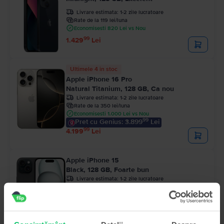
Livrare estimata:
1-2 zile lucratoare
Rate de la 119 lei/luna
Economisesti 820 Lei vs Nou
99
1.429
Lei
Ultimele 4 in stoc
Apple iPhone 16 Pro
Natural Titanium, 128 GB, Ca nou
Livrare estimata:
1-2 zile lucratoare
Rate de la 350 lei/luna
Economisesti 1.000 Lei vs Nou
99
Pret cu Genius: 3.899
Lei
99
4.199
Lei
Apple iPhone 15
Black, 128 GB, Foarte bun
Livrare estimata:
1-2 zile lucratoare
Rate de la 193 lei/luna
Economisesti 790 Lei vs Nou
99
Pret cu Genius: 2.219
Lei
99
2.319
Lei