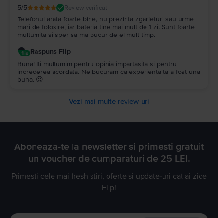
5
/5
Review verificat
Telefonul arata foarte bine, nu prezinta zgarieturi sau urme
mari de folosire, iar bateria tine mai mult de 1 zi. Sunt foarte
multumita si sper sa ma bucur de el mult timp.
Raspuns Flip
Buna! Iti multumim pentru opinia impartasita si pentru
increderea acordata. Ne bucuram ca experienta ta a fost una
buna. 😍
Vezi mai multe review-uri
Aboneaza-te la newsletter si primesti gratuit
un voucher de cumparaturi de 25 LEI.
Primesti cele mai fresh stiri, oferte si update-uri cat ai zice
Flip!