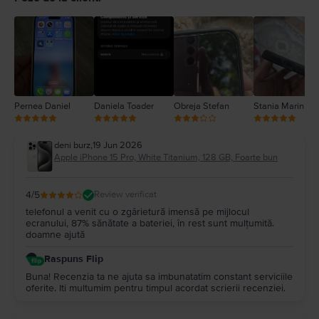
3
2
1
Pernea Daniel
Daniela Toader
Obreja Stefan
Stania Marin
deni burz
,
19 Jun 2026
Apple iPhone 15 Pro, White Titanium, 128 GB, Foarte bun
4
/5
Review verificat
telefonul a venit cu o zgârietură imensă pe mijlocul
ecranului, 87% sănătate a bateriei, în rest sunt mulțumită.
doamne ajută
Raspuns Flip
Buna! Recenzia ta ne ajuta sa imbunatatim constant serviciile
oferite. Iti multumim pentru timpul acordat scrierii recenziei.