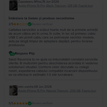
Zapodeanu Mihai
,
19 Jun 2026
Apple iPhone 15 Pro, Black Titanium, 128 GB, Foarte bun
Întârziere la livrare și produse neconforme
2
/5
Review verificat
Calitatea serviciilor a scăzut foarte mult de la primele achiziții
de acum câțiva ani în urma. În cutie, în loc să primesc cablu
USB C am primit cablu care se potrivește vechilor modele,
asta pe lângă timpul de așteptare depășit, pentru livrarea
produsului.
Raspuns Flip
Salut! Recenzia ta ne ajuta sa imbunatatim constant serviciile
oferite. Iti multumim pentru deschiderea acordata in vederea
solutionarii situatiei. Conform celor discutate cu colegii
nostri, expedierea cablului compatibil incarcarii dispozitivului
se va efectua in estimativ 1-3 zile lucratoare.
alex ureche
,
08 Jun 2026
Apple iPhone 15 Pro, Natural Titanium, 256 GB, Foarte bun
5
/5
Review verificat