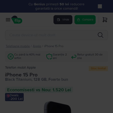
Cu
Genius
primești
50 lei
reducere
garantată la orice comandă!
Vinde
Cumpara
Telefoane mobile
/
Apple
/
iPhone 15 Pro
Cu până la 40% mai
Garanție 2
Retur gratuit 30 de
ieftin
ani
zile
Telefon mobil Apple
Stoc limitat
iPhone 15 Pro
Black Titanium, 128 GB, Foarte bun
Economisesti vs Nou: 1.520 Lei
Deals
-200 Lei