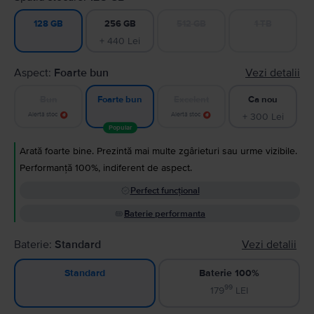
256 GB
512 GB
1 TB
128 GB
+ 440 Lei
Aspect:
Foarte bun
Vezi detalii
Bun
Excelent
Ca nou
Foarte bun
Alertă stoc
Alertă stoc
+ 300 Lei
Popular
Arată foarte bine. Prezintă mai multe zgârieturi sau urme vizibile.
Performanță 100%, indiferent de aspect.
Perfect funcțional
Baterie performanta
Baterie:
Standard
Vezi detalii
Baterie 100%
Standard
99
179
LEI