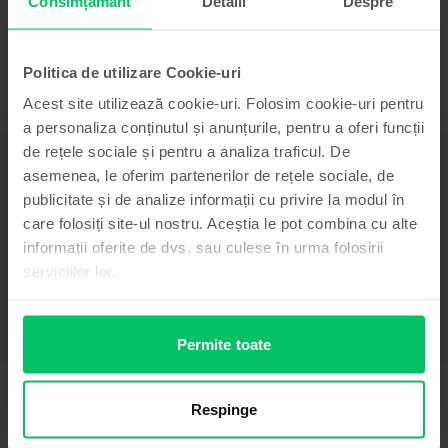
Consimțământ
Detalii
Despre
Politica de utilizare Cookie-uri
Acest site utilizează cookie-uri. Folosim cookie-uri pentru
a personaliza conținutul și anunțurile, pentru a oferi funcții
de rețele sociale și pentru a analiza traficul. De
Descriere
asemenea, le oferim partenerilor de rețele sociale, de
Telefon mobil Apple iPhone 15 Pro, Black Titanium, 128 GB, Foarte bun
publicitate și de analize informații cu privire la modul în
-
care folosiți site-ul nostru. Aceștia le pot combina cu alte
Vezi mai mult
informații oferite de dvs. sau culese în urma folosirii
serviciilor lor.
Informatii conformitate produs
Informatii siguranta produs
Specificații
Permite toate
Brand
Informatii producator
Apple
Respinge
Model
Informatii persoana responsabila
iPhone 15 Pro