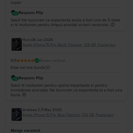
super
Raspuns Flip
Salut! Ne bucuram ca experienta avuta a fost una de 5 stele
si iti multumim pentru timpul acordat scrierii recenziei. 😊
Huni
,
06 Jun 2026
Apple iPhone 15 Pro, Black Titanium, 128 GB, Foarte bun
5
/5
Review verificat
Este cel mai bun🥳✌🏼
Raspuns Flip
Salut! Iti multumim pentru opinia impartasita si pentru
increderea acordata. Ne bucuram ca experienta ta a fost una
buna. 😍
Andreea Z
,
11 May 2026
Apple iPhone 15 Pro, Blue Titanium, 512 GB, Foarte bun
Merge excelent